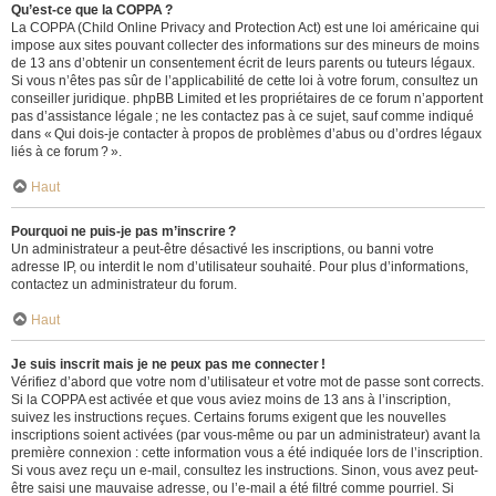
Qu’est-ce que la COPPA ?
La COPPA (Child Online Privacy and Protection Act) est une loi américaine qui
impose aux sites pouvant collecter des informations sur des mineurs de moins
de 13 ans d’obtenir un consentement écrit de leurs parents ou tuteurs légaux.
Si vous n’êtes pas sûr de l’applicabilité de cette loi à votre forum, consultez un
conseiller juridique. phpBB Limited et les propriétaires de ce forum n’apportent
pas d’assistance légale ; ne les contactez pas à ce sujet, sauf comme indiqué
dans « Qui dois-je contacter à propos de problèmes d’abus ou d’ordres légaux
liés à ce forum ? ».
Haut
Pourquoi ne puis-je pas m’inscrire ?
Un administrateur a peut-être désactivé les inscriptions, ou banni votre
adresse IP, ou interdit le nom d’utilisateur souhaité. Pour plus d’informations,
contactez un administrateur du forum.
Haut
Je suis inscrit mais je ne peux pas me connecter !
Vérifiez d’abord que votre nom d’utilisateur et votre mot de passe sont corrects.
Si la COPPA est activée et que vous aviez moins de 13 ans à l’inscription,
suivez les instructions reçues. Certains forums exigent que les nouvelles
inscriptions soient activées (par vous-même ou par un administrateur) avant la
première connexion : cette information vous a été indiquée lors de l’inscription.
Si vous avez reçu un e-mail, consultez les instructions. Sinon, vous avez peut-
être saisi une mauvaise adresse, ou l’e-mail a été filtré comme pourriel. Si