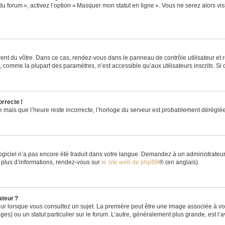
du forum », activez l’option « Masquer mon statut en ligne ». Vous ne serez alors v
rent du vôtre. Dans ce cas, rendez-vous dans le panneau de contrôle utilisateur et 
comme la plupart des paramètres, n’est accessible qu’aux utilisateurs inscrits. Si ce
orrecte !
re mais que l’heure reste incorrecte, l’horloge du serveur est probablement dérégl
logiciel n’a pas encore été traduit dans votre langue. Demandez à un administrateur s
 plus d’informations, rendez-vous sur
le site web de phpBB
® (en anglais).
ateur ?
ur lorsque vous consultez un sujet. La première peut être une image associée à vot
ges) ou un statut particulier sur le forum. L’autre, généralement plus grande, est l’