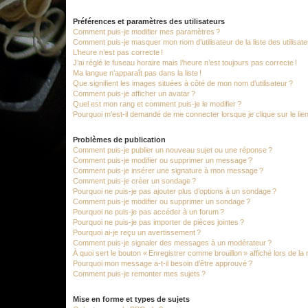
Préférences et paramètres des utilisateurs
Comment puis-je modifier mes paramètres ?
Comment puis-je masquer mon nom d’utilisateur de la liste des utilisate
L’heure n’est pas correcte !
J’ai réglé le fuseau horaire mais l’heure n’est toujours pas correcte !
Ma langue n’apparaît pas dans la liste !
Que signifient les images situées à côté de mon nom d’utilisateur ?
Comment puis-je afficher un avatar ?
Quel est mon rang et comment puis-je le modifier ?
Pourquoi m’est-il demandé de me connecter lorsque je clique sur le lien d
Problèmes de publication
Comment puis-je publier un nouveau sujet ou une réponse ?
Comment puis-je modifier ou supprimer un message ?
Comment puis-je insérer une signature à mon message ?
Comment puis-je créer un sondage ?
Pourquoi ne puis-je pas ajouter plus d’options à un sondage ?
Comment puis-je modifier ou supprimer un sondage ?
Pourquoi ne puis-je pas accéder à un forum ?
Pourquoi ne puis-je pas importer de pièces jointes ?
Pourquoi ai-je reçu un avertissement ?
Comment puis-je signaler des messages à un modérateur ?
À quoi sert le bouton « Enregistrer comme brouillon » affiché lors de la 
Pourquoi mon message a-t-il besoin d’être approuvé ?
Comment puis-je remonter mes sujets ?
Mise en forme et types de sujets