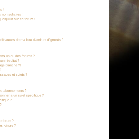
s !
non sollicités !
 quelqu’un sur ce forum !
lisateurs de ma liste d’amis et d’ignorés ?
ans un ou des forums ?
un résultat ?
age blanche ?!
?
ssages et sujets ?
t les abonnements ?
onner à un sujet spécifique ?
ifique ?
 ?
ce forum ?
s jointes ?