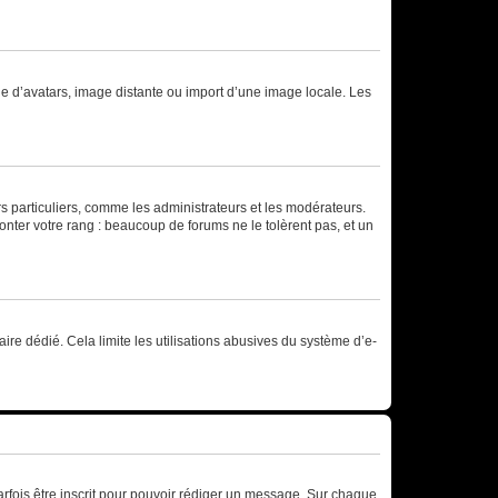
rie d’avatars, image distante ou import d’une image locale. Les
urs particuliers, comme les administrateurs et les modérateurs.
onter votre rang : beaucoup de forums ne le tolèrent pas, et un
laire dédié. Cela limite les utilisations abusives du système d’e-
rfois être inscrit pour pouvoir rédiger un message. Sur chaque