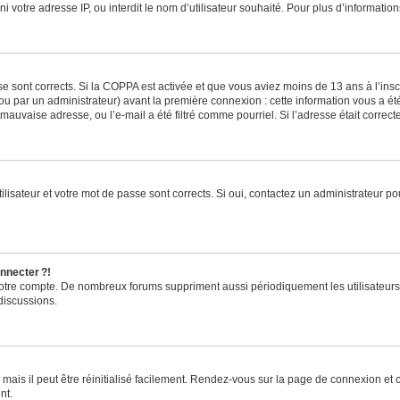
ni votre adresse IP, ou interdit le nom d’utilisateur souhaité. Pour plus d’informatio
se sont corrects. Si la COPPA est activée et que vous aviez moins de 13 ans à l’inscr
u par un administrateur) avant la première connexion : cette information vous a été 
 mauvaise adresse, ou l’e-mail a été filtré comme pourriel. Si l’adresse était correc
lisateur et votre mot de passe sont corrects. Si oui, contactez un administrateur pou
nnecter ?!
 votre compte. De nombreux forums suppriment aussi périodiquement les utilisateurs
discussions.
ais il peut être réinitialisé facilement. Rendez-vous sur la page de connexion et 
nt.