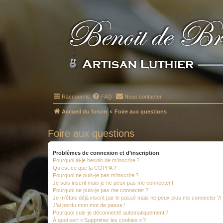
Raccourcis
FAQ
Nous contacter
Accueil du forum
Foire aux questions
Foire aux questions
Problèmes de connexion et d’inscription
Pourquoi ai-je besoin de m’inscrire ?
Qu’est-ce que la COPPA ?
Pourquoi ne puis-je pas m’inscrire ?
Je suis inscrit mais je ne peux pas me connecter !
Pourquoi ne puis-je pas me connecter ?
Je m’étais déjà inscrit par le passé mais ne peux plus me connecter ?!
J’ai perdu mon mot de passe !
Pourquoi suis-je déconnecté automatiquement ?
À quoi sert « Supprimer les cookies » ?