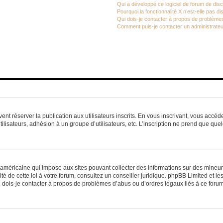
Qui a développé ce logiciel de forum de dis
Pourquoi la fonctionnalité X n’est-elle pas di
Qui dois-je contacter à propos de problèmes
Comment puis-je contacter un administrateu
vent réserver la publication aux utilisateurs inscrits. En vous inscrivant, vous accé
ilisateurs, adhésion à un groupe d’utilisateurs, etc. L’inscription ne prend que q
 américaine qui impose aux sites pouvant collecter des informations sur des mineu
ité de cette loi à votre forum, consultez un conseiller juridique. phpBB Limited et l
 dois-je contacter à propos de problèmes d’abus ou d’ordres légaux liés à ce forum