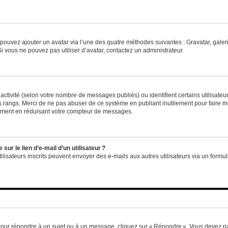
us pouvez ajouter un avatar via l’une des quatre méthodes suivantes : Gravatar, gale
 vous ne pouvez pas utiliser d’avatar, contactez un administrateur.
e activité (selon votre nombre de messages publiés) ou identifient certains utilisate
es rangs. Merci de ne pas abuser de ce système en publiant inutilement pour faire m
ement en réduisant votre compteur de messages.
ur le lien d’e-mail d’un utilisateur ?
utilisateurs inscrits peuvent envoyer des e-mails aux autres utilisateurs via un formu
Pour répondre à un sujet ou à un message, cliquez sur « Répondre ». Vous devez pa