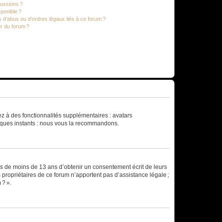
cussions ?
sponible ?
 d’abus ou d’ordres légaux liés à ce forum ?
r du forum ?
dez à des fonctionnalités supplémentaires : avatars
uelques instants : nous vous la recommandons.
rs de moins de 13 ans d’obtenir un consentement écrit de leurs
es propriétaires de ce forum n’apportent pas d’assistance légale ;
 ? ».