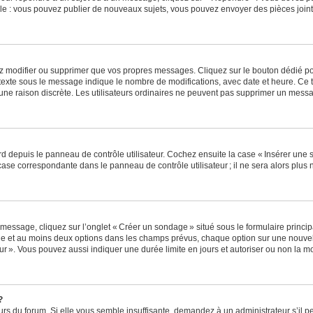
e : vous pouvez publier de nouveaux sujets, vous pouvez envoyer des pièces jointe
z modifier ou supprimer que vos propres messages. Cliquez sur le bouton dédié pou
 texte sous le message indique le nombre de modifications, avec date et heure. Ce t
 une raison discrète. Les utilisateurs ordinaires ne peuvent pas supprimer un mes
 depuis le panneau de contrôle utilisateur. Cochez ensuite la case « Insérer une 
ase correspondante dans le panneau de contrôle utilisateur ; il ne sera alors plu
essage, cliquez sur l’onglet « Créer un sondage » situé sous le formulaire principa
ge et au moins deux options dans les champs prévus, chaque option sur une nouvell
teur ». Vous pouvez aussi indiquer une durée limite en jours et autoriser ou non la mo
?
eurs du forum. Si elle vous semble insuffisante, demandez à un administrateur s’il p