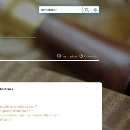
Rechercher
Recherche avancé
Inscription
Connexion
lisateurs
t puis-je en rejoindre un ?
 groupe d’utilisateurs ?
araissent-ils dans une couleur différente ?
éfaut » ?