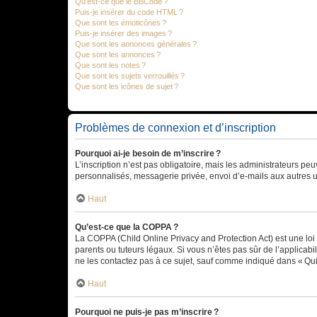
Qu’est-ce que le BBCode ?
Puis-je insérer du code HTML ?
Que sont les émoticônes ?
Puis-je insérer des images ?
Que sont les annonces générales ?
Que sont les annonces ?
Que sont les notes ?
Que sont les sujets verrouillés ?
Que sont les icônes de sujet ?
Problèmes de connexion et d’inscription
Pourquoi ai-je besoin de m’inscrire ?
L’inscription n’est pas obligatoire, mais les administrateurs peu
personnalisés, messagerie privée, envoi d’e-mails aux autres ut
Haut
Qu’est-ce que la COPPA ?
La COPPA (Child Online Privacy and Protection Act) est une loi
parents ou tuteurs légaux. Si vous n’êtes pas sûr de l’applicabil
ne les contactez pas à ce sujet, sauf comme indiqué dans « Qui
Haut
Pourquoi ne puis-je pas m’inscrire ?