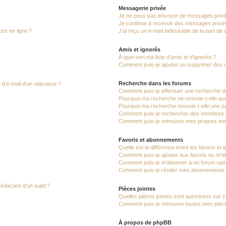
Messagerie privée
Je ne peux pas envoyer de messages privé
Je continue à recevoir des messages privés 
urs en ligne ?
J’ai reçu un e-mail indésirable de la part de
Amis et ignorés
À quoi sert ma liste d’amis et d’ignorés ?
Comment puis-je ajouter ou supprimer des uti
Recherche dans les forums
’e-mail d’un utilisateur ?
Comment puis-je effectuer une recherche d
Pourquoi ma recherche ne renvoie-t-elle auc
Pourquoi ma recherche renvoie-t-elle une p
Comment puis-je rechercher des membres 
Comment puis-je retrouver mes propres me
Favoris et abonnements
Quelle est la différence entre les favoris e
Comment puis-je ajouter aux favoris ou m’ab
Comment puis-je m’abonner à un forum spéc
Comment puis-je résilier mes abonnements
rédaction d’un sujet ?
Pièces jointes
Quelles pièces jointes sont autorisées sur 
Comment puis-je retrouver toutes mes pièce
À propos de phpBB