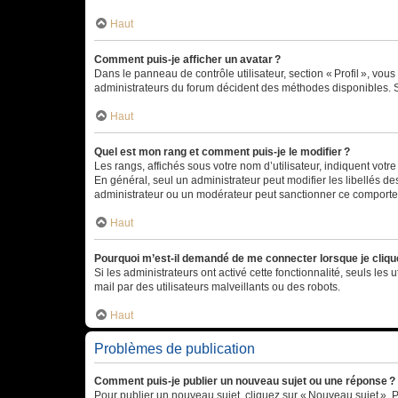
Haut
Comment puis-je afficher un avatar ?
Dans le panneau de contrôle utilisateur, section « Profil », vo
administrateurs du forum décident des méthodes disponibles. Si
Haut
Quel est mon rang et comment puis-je le modifier ?
Les rangs, affichés sous votre nom d’utilisateur, indiquent votr
En général, seul un administrateur peut modifier les libellés d
administrateur ou un modérateur peut sanctionner ce comport
Haut
Pourquoi m’est-il demandé de me connecter lorsque je clique s
Si les administrateurs ont activé cette fonctionnalité, seuls les 
mail par des utilisateurs malveillants ou des robots.
Haut
Problèmes de publication
Comment puis-je publier un nouveau sujet ou une réponse ?
Pour publier un nouveau sujet, cliquez sur « Nouveau sujet ». 