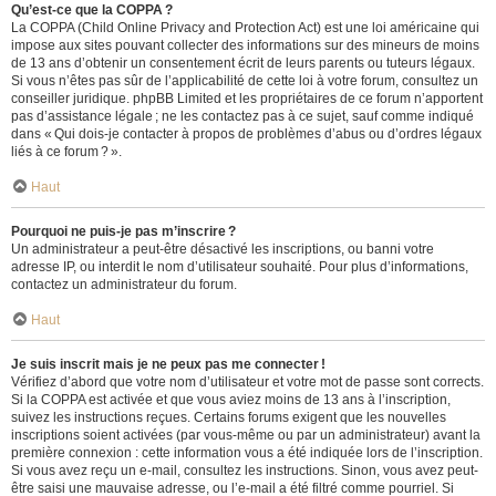
Qu’est-ce que la COPPA ?
La COPPA (Child Online Privacy and Protection Act) est une loi américaine qui
impose aux sites pouvant collecter des informations sur des mineurs de moins
de 13 ans d’obtenir un consentement écrit de leurs parents ou tuteurs légaux.
Si vous n’êtes pas sûr de l’applicabilité de cette loi à votre forum, consultez un
conseiller juridique. phpBB Limited et les propriétaires de ce forum n’apportent
pas d’assistance légale ; ne les contactez pas à ce sujet, sauf comme indiqué
dans « Qui dois-je contacter à propos de problèmes d’abus ou d’ordres légaux
liés à ce forum ? ».
Haut
Pourquoi ne puis-je pas m’inscrire ?
Un administrateur a peut-être désactivé les inscriptions, ou banni votre
adresse IP, ou interdit le nom d’utilisateur souhaité. Pour plus d’informations,
contactez un administrateur du forum.
Haut
Je suis inscrit mais je ne peux pas me connecter !
Vérifiez d’abord que votre nom d’utilisateur et votre mot de passe sont corrects.
Si la COPPA est activée et que vous aviez moins de 13 ans à l’inscription,
suivez les instructions reçues. Certains forums exigent que les nouvelles
inscriptions soient activées (par vous-même ou par un administrateur) avant la
première connexion : cette information vous a été indiquée lors de l’inscription.
Si vous avez reçu un e-mail, consultez les instructions. Sinon, vous avez peut-
être saisi une mauvaise adresse, ou l’e-mail a été filtré comme pourriel. Si