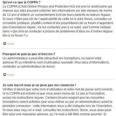
Qu’est-ce que la COPPA ?
La COPPA (Child Online Privacy and Protection Act) est une loi américaine qui
impose aux sites pouvant collecter des informations sur des mineurs de moins
de 13 ans d’obtenir un consentement écrit de leurs parents ou tuteurs légaux.
Si vous n’êtes pas sûr de l’applicabilité de cette loi à votre forum, consultez un
conseiller juridique. phpBB Limited et les propriétaires de ce forum n’apportent
pas d’assistance légale ; ne les contactez pas à ce sujet, sauf comme indiqué
dans « Qui dois-je contacter à propos de problèmes d’abus ou d’ordres légaux
liés à ce forum ? ».
Haut
Pourquoi ne puis-je pas m’inscrire ?
Un administrateur a peut-être désactivé les inscriptions, ou banni votre
adresse IP, ou interdit le nom d’utilisateur souhaité. Pour plus d’informations,
contactez un administrateur du forum.
Haut
Je suis inscrit mais je ne peux pas me connecter !
Vérifiez d’abord que votre nom d’utilisateur et votre mot de passe sont corrects.
Si la COPPA est activée et que vous aviez moins de 13 ans à l’inscription,
suivez les instructions reçues. Certains forums exigent que les nouvelles
inscriptions soient activées (par vous-même ou par un administrateur) avant la
première connexion : cette information vous a été indiquée lors de l’inscription.
Si vous avez reçu un e-mail, consultez les instructions. Sinon, vous avez peut-
être saisi une mauvaise adresse, ou l’e-mail a été filtré comme pourriel. Si