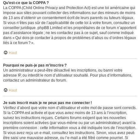
Qu’est-ce que la COPPA ?
La COPPA (Child Online Privacy and Protection Act) est une loi américaine qui
impose aux sites pouvant collecter des informations sur des mineurs de moins
de 13 ans d’obtenir un consentement écrit de leurs parents ou tuteurs légaux.
Si vous n’êtes pas sûr de l’applicabilité de cette loi à votre forum, consultez un
conseiller juridique. phpBB Limited et les propriétaires de ce forum n’apportent
pas d’assistance légale ; ne les contactez pas à ce sujet, sauf comme indiqué
dans « Qui dois-je contacter à propos de problèmes d’abus ou d’ordres légaux
liés à ce forum ? ».
Haut
Pourquoi ne puis-je pas m’inscrire ?
Un administrateur a peut-être désactivé les inscriptions, ou banni votre
adresse IP, ou interdit le nom d’utilisateur souhaité. Pour plus d’informations,
contactez un administrateur du forum.
Haut
Je suis inscrit mais je ne peux pas me connecter !
Vérifiez d’abord que votre nom d’utilisateur et votre mot de passe sont corrects.
Si la COPPA est activée et que vous aviez moins de 13 ans à l’inscription,
suivez les instructions reçues. Certains forums exigent que les nouvelles
inscriptions soient activées (par vous-même ou par un administrateur) avant la
première connexion : cette information vous a été indiquée lors de l’inscription.
Si vous avez reçu un e-mail, consultez les instructions. Sinon, vous avez peut-
être saisi une mauvaise adresse, ou l’e-mail a été filtré comme pourriel. Si