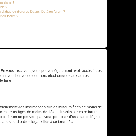
cussions ?
ible ?
 d’abus ou d’ordres légaux liés à ce forum ?
r du forum ?
ts. En vous inscrivant, vous pouvez également avoir accès à des
ie privée, l’envoi de courriers électroniques aux autres
e faire.
entiellement des informations sur les mineurs âgés de moins de
x mineurs âgés de moins de 13 ans inscrits sur votre forum,
 de ce forum ne peuvent pas vous proposer d’assistance légale
d’abus ou d’ordres légaux liés à ce forum ? ».