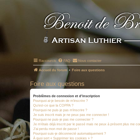
Raccourcis
FAQ
Nous contacter
Accueil du forum
Foire aux questions
Foire aux questions
Problèmes de connexion et d’inscription
Pourquoi ai-je besoin de m’inscrire ?
Qu’est-ce que la COPPA ?
Pourquoi ne puis-je pas m’inscrire ?
Je suis inscrit mais je ne peux pas me connecter !
Pourquoi ne puis-je pas me connecter ?
Je m’étais déjà inscrit par le passé mais ne peux à présent plus me co
J’ai perdu mon mot de passe !
Pourquoi suis-je déconnecté automatiquement ?
À quoi sert « Supprimer les cookies » ?