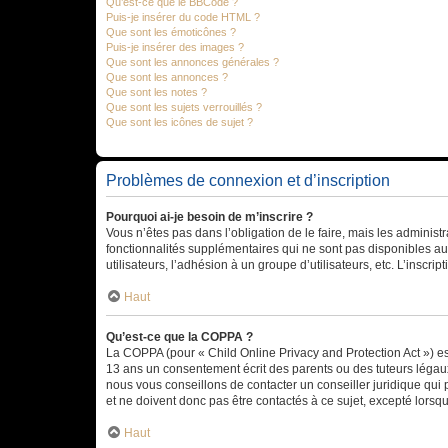
Qu’est-ce que le BBCode ?
Puis-je insérer du code HTML ?
Que sont les émoticônes ?
Puis-je insérer des images ?
Que sont les annonces générales ?
Que sont les annonces ?
Que sont les notes ?
Que sont les sujets verrouillés ?
Que sont les icônes de sujet ?
Problèmes de connexion et d’inscription
Pourquoi ai-je besoin de m’inscrire ?
Vous n’êtes pas dans l’obligation de le faire, mais les adminis
fonctionnalités supplémentaires qui ne sont pas disponibles aux 
utilisateurs, l’adhésion à un groupe d’utilisateurs, etc. L’insc
Haut
Qu’est-ce que la COPPA ?
La COPPA (pour « Child Online Privacy and Protection Act ») es
13 ans un consentement écrit des parents ou des tuteurs légaux
nous vous conseillons de contacter un conseiller juridique qui
et ne doivent donc pas être contactés à ce sujet, excepté lorsq
Haut