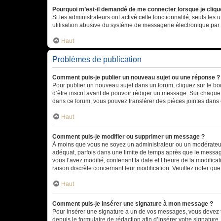
Pourquoi m’est-il demandé de me connecter lorsque je clique s
Si les administrateurs ont activé cette fonctionnalité, seuls le
utilisation abusive du système de messagerie électronique par d
Haut
Problèmes de publication
Comment puis-je publier un nouveau sujet ou une réponse ?
Pour publier un nouveau sujet dans un forum, cliquez sur le b
d’être inscrit avant de pouvoir rédiger un message. Sur chaque
dans ce forum, vous pouvez transférer des pièces jointes dans 
Haut
Comment puis-je modifier ou supprimer un message ?
À moins que vous ne soyez un administrateur ou un modérateu
adéquat, parfois dans une limite de temps après que le message
vous l’avez modifié, contenant la date et l’heure de la modificat
raison discrète concernant leur modification. Veuillez noter q
Haut
Comment puis-je insérer une signature à mon message ?
Pour insérer une signature à un de vos messages, vous devez to
depuis le formulaire de rédaction afin d’insérer votre signat