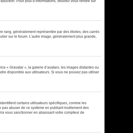
raduction. Pour plus d’informations, veuillez vous rendre sur
tre rang, généralement représentée par des étoiles, des carrés
culier sur le forum. L’autre image, généralement plus grande,
ice « Gravatar », la galerie d’avatars, les images distantes ou
dre disponible aux utilisateurs. Si vous ne pouvez pas utiliser
entifient certains utilisateurs spécifiques, comme les
ne pas abuser de ce système en publiant inutilement des
rra vous sanctionner en abaissant votre compteur de