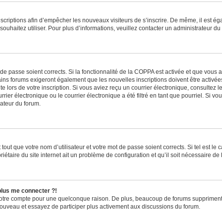
inscriptions afin d’empêcher les nouveaux visiteurs de s’inscrire. De même, il est é
s souhaitez utiliser. Pour plus d’informations, veuillez contacter un administrateur du
t de passe soient corrects. Si la fonctionnalité de la COPPA est activée et que vous 
ains forums exigeront également que les nouvelles inscriptions doivent être activée
te lors de votre inscription. Si vous aviez reçu un courrier électronique, consultez l
r électronique ou le courrier électronique a été filtré en tant que pourriel. Si vo
rateur du forum.
out que votre nom d’utilisateur et votre mot de passe soient corrects. Si tel est le
iétaire du site internet ait un problème de configuration et qu’il soit nécessaire de l
 plus me connecter ?!
votre compte pour une quelconque raison. De plus, beaucoup de forums suppriment pér
 nouveau et essayez de participer plus activement aux discussions du forum.