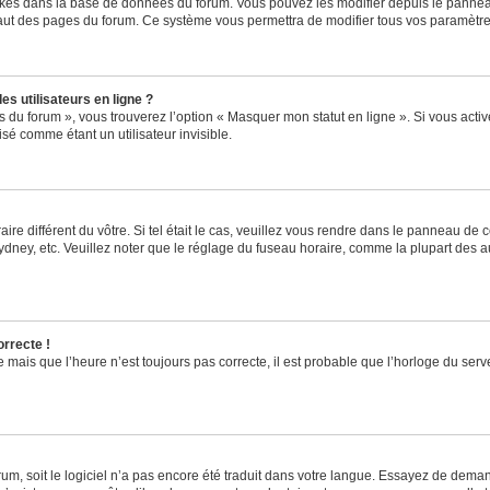
ockés dans la base de données du forum. Vous pouvez les modifier depuis le panneau 
haut des pages du forum. Ce système vous permettra de modifier tous vos paramètre
s utilisateurs en ligne ?
s du forum », vous trouverez l’option « Masquer mon statut en ligne ». Si vous activ
é comme étant un utilisateur invisible.
aire différent du vôtre. Si tel était le cas, veuillez vous rendre dans le panneau de co
ey, etc. Veuillez noter que le réglage du fuseau horaire, comme la plupart des autr
orrecte !
 mais que l’heure n’est toujours pas correcte, il est probable que l’horloge du serve
orum, soit le logiciel n’a pas encore été traduit dans votre langue. Essayez de deman