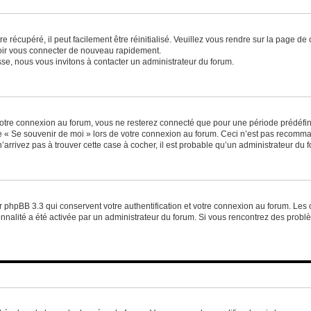
 récupéré, il peut facilement être réinitialisé. Veuillez vous rendre sur la page de
voir vous connecter de nouveau rapidement.
sse, nous vous invitons à contacter un administrateur du forum.
otre connexion au forum, vous ne resterez connecté que pour une période prédéfinie
se « Se souvenir de moi » lors de votre connexion au forum. Ceci n’est pas recomm
’arrivez pas à trouver cette case à cocher, il est probable qu’un administrateur du fo
 phpBB 3.3 qui conservent votre authentification et votre connexion au forum. Les 
tionnalité a été activée par un administrateur du forum. Si vous rencontrez des pro