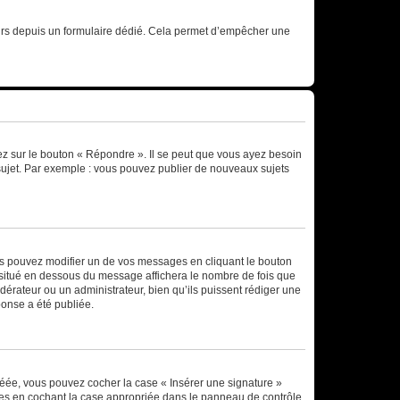
sateurs depuis un formulaire dédié. Cela permet d’empêcher une
ez sur le bouton « Répondre ». Il se peut que vous ayez besoin
 sujet. Par exemple : vous pouvez publier de nouveaux sujets
s pouvez modifier un de vos messages en cliquant le bouton
e situé en dessous du message affichera le nombre de fois que
modérateur ou un administrateur, bien qu’ils puissent rédiger une
ponse a été publiée.
réée, vous pouvez cocher la case « Insérer une signature »
ages en cochant la case appropriée dans le panneau de contrôle