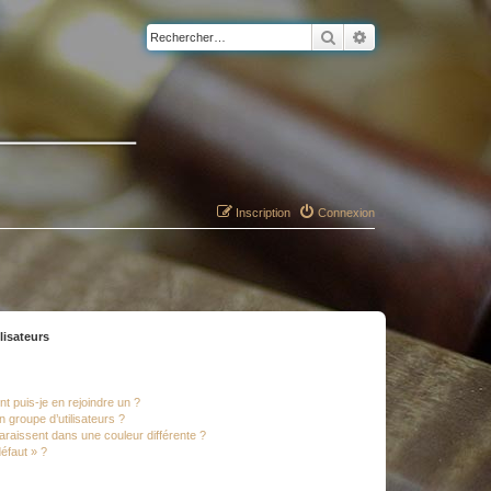
Rechercher
Recherche avancé
Inscription
Connexion
lisateurs
t puis-je en rejoindre un ?
 groupe d’utilisateurs ?
araissent dans une couleur différente ?
défaut » ?