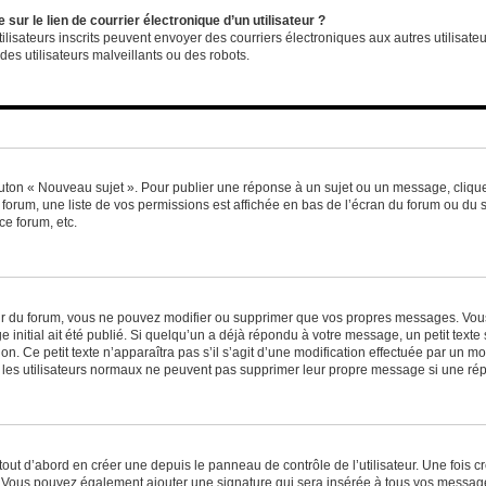
ur le lien de courrier électronique d’un utilisateur ?
s utilisateurs inscrits peuvent envoyer des courriers électroniques aux autres utili
es utilisateurs malveillants ou des robots.
outon « Nouveau sujet ». Pour publier une réponse à un sujet ou un message, cliqu
 forum, une liste de vos permissions est affichée en bas de l’écran du forum ou du
ce forum, etc.
r du forum, vous ne pouvez modifier ou supprimer que vos propres messages. Vou
 initial ait été publié. Si quelqu’un a déjà répondu à votre message, un petit text
ion. Ce petit texte n’apparaîtra pas s’il s’agit d’une modification effectuée par un 
ue les utilisateurs normaux ne peuvent pas supprimer leur propre message si une ré
ut d’abord en créer une depuis le panneau de contrôle de l’utilisateur. Une fois c
ure. Vous pouvez également ajouter une signature qui sera insérée à tous vos mess