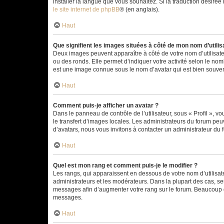
installer la langue que vous souhaitez. Si la traduction désirée
le site internet de phpBB
® (en anglais).
Haut
Que signifient les images situées à côté de mon nom d’utilis
Deux images peuvent apparaître à côté de votre nom d’utilisate
ou des ronds. Elle permet d’indiquer votre activité selon le no
est une image connue sous le nom d’avatar qui est bien souvent
Haut
Comment puis-je afficher un avatar ?
Dans le panneau de contrôle de l’utilisateur, sous « Profil », v
le transfert d’images locales. Les administrateurs du forum peuv
d’avatars, nous vous invitons à contacter un administrateur du 
Haut
Quel est mon rang et comment puis-je le modifier ?
Les rangs, qui apparaissent en dessous de votre nom d’utilisate
administrateurs et les modérateurs. Dans la plupart des cas, s
messages afin d’augmenter votre rang sur le forum. Beaucoup 
messages.
Haut