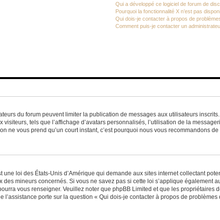
Qui a développé ce logiciel de forum de dis
Pourquoi la fonctionnalité X n’est pas dispon
Qui dois-je contacter à propos de problèmes
Comment puis-je contacter un administrateu
trateurs du forum peuvent limiter la publication de messages aux utilisateurs inscri
visiteurs, tels que l’affichage d’avatars personnalisés, l’utilisation de la messager
ription ne vous prend qu’un court instant, c’est pourquoi nous vous recommandons de l
t une loi des États-Unis d’Amérique qui demande aux sites internet collectant pot
 des mineurs concernés. Si vous ne savez pas si cette loi s’applique également au
 pourra vous renseigner. Veuillez noter que phpBB Limited et que les propriétaires
ue l’assistance porte sur la question « Qui dois-je contacter à propos de problèmes 