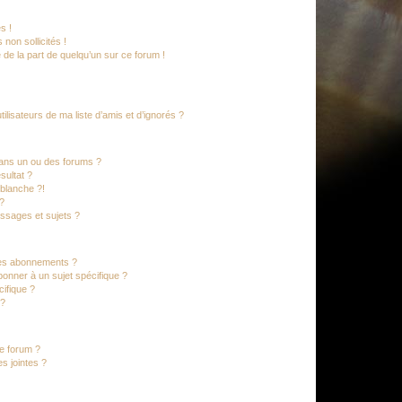
s !
non sollicités !
e de la part de quelqu’un sur ce forum !
lisateurs de ma liste d’amis et d’ignorés ?
ans un ou des forums ?
sultat ?
blanche ?!
?
ssages et sujets ?
t les abonnements ?
onner à un sujet spécifique ?
ifique ?
 ?
ce forum ?
s jointes ?