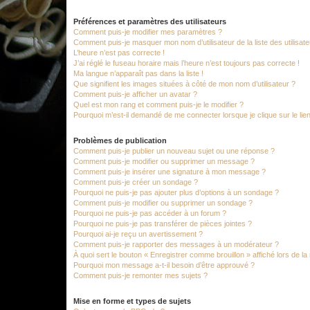
Préférences et paramètres des utilisateurs
Comment puis-je modifier mes paramètres ?
Comment puis-je masquer mon nom d’utilisateur de la liste des utilisate
L’heure n’est pas correcte !
J’ai réglé le fuseau horaire mais l’heure n’est toujours pas correcte !
Ma langue n’apparaît pas dans la liste !
Que signifient les images situées à côté de mon nom d’utilisateur ?
Comment puis-je afficher un avatar ?
Quel est mon rang et comment puis-je le modifier ?
Pourquoi m’est-il demandé de me connecter lorsque je clique sur le lien 
Problèmes de publication
Comment puis-je publier un nouveau sujet ou une réponse ?
Comment puis-je modifier ou supprimer un message ?
Comment puis-je insérer une signature à mon message ?
Comment puis-je créer un sondage ?
Pourquoi ne puis-je pas ajouter plus d’options à un sondage ?
Comment puis-je modifier ou supprimer un sondage ?
Pourquoi ne puis-je pas accéder à un forum ?
Pourquoi ne puis-je pas transférer de pièces jointes ?
Pourquoi ai-je reçu un avertissement ?
Comment puis-je rapporter des messages à un modérateur ?
À quoi sert le bouton « Enregistrer comme brouillon » affiché lors de la 
Pourquoi mon message a-t-il besoin d’être approuvé ?
Comment puis-je remonter mes sujets ?
Mise en forme et types de sujets