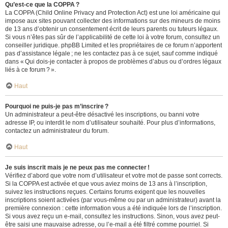
Qu’est-ce que la COPPA ?
La COPPA (Child Online Privacy and Protection Act) est une loi américaine qui
impose aux sites pouvant collecter des informations sur des mineurs de moins
de 13 ans d’obtenir un consentement écrit de leurs parents ou tuteurs légaux.
Si vous n’êtes pas sûr de l’applicabilité de cette loi à votre forum, consultez un
conseiller juridique. phpBB Limited et les propriétaires de ce forum n’apportent
pas d’assistance légale ; ne les contactez pas à ce sujet, sauf comme indiqué
dans « Qui dois-je contacter à propos de problèmes d’abus ou d’ordres légaux
liés à ce forum ? ».
Haut
Pourquoi ne puis-je pas m’inscrire ?
Un administrateur a peut-être désactivé les inscriptions, ou banni votre
adresse IP, ou interdit le nom d’utilisateur souhaité. Pour plus d’informations,
contactez un administrateur du forum.
Haut
Je suis inscrit mais je ne peux pas me connecter !
Vérifiez d’abord que votre nom d’utilisateur et votre mot de passe sont corrects.
Si la COPPA est activée et que vous aviez moins de 13 ans à l’inscription,
suivez les instructions reçues. Certains forums exigent que les nouvelles
inscriptions soient activées (par vous-même ou par un administrateur) avant la
première connexion : cette information vous a été indiquée lors de l’inscription.
Si vous avez reçu un e-mail, consultez les instructions. Sinon, vous avez peut-
être saisi une mauvaise adresse, ou l’e-mail a été filtré comme pourriel. Si