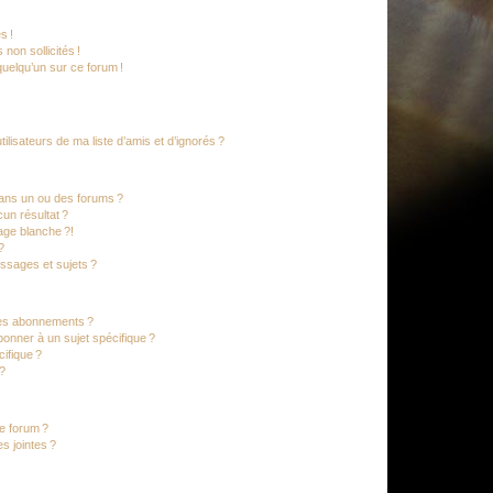
s !
non sollicités !
 quelqu’un sur ce forum !
lisateurs de ma liste d’amis et d’ignorés ?
ans un ou des forums ?
un résultat ?
age blanche ?!
?
ssages et sujets ?
t les abonnements ?
onner à un sujet spécifique ?
ifique ?
 ?
ce forum ?
s jointes ?