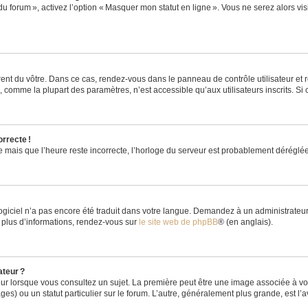
du forum », activez l’option « Masquer mon statut en ligne ». Vous ne serez alors v
rent du vôtre. Dans ce cas, rendez-vous dans le panneau de contrôle utilisateur et 
comme la plupart des paramètres, n’est accessible qu’aux utilisateurs inscrits. Si ce
orrecte !
re mais que l’heure reste incorrecte, l’horloge du serveur est probablement dérégl
logiciel n’a pas encore été traduit dans votre langue. Demandez à un administrateur s
 plus d’informations, rendez-vous sur
le site web de phpBB
® (en anglais).
ateur ?
ur lorsque vous consultez un sujet. La première peut être une image associée à vot
ges) ou un statut particulier sur le forum. L’autre, généralement plus grande, est l’