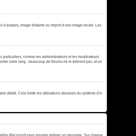
rie d’avatars, image distante ou import d’une image locale. Les
urs particuliers, comme les administrateurs et les modérateurs.
onter votre rang : beaucoup de forums ne le tolèrent pas, et un
laire dédié. Cela limite les utilisations abusives du système d’e-
rfois être inscrit pour pouvoir rédiger un message. Sur chaque