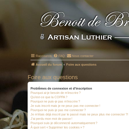
Raccourcis
FAQ
Nous contacter
Accueil du forum
Foire aux questions
Foire aux questions
Problèmes de connexion et d’inscription
Pourquoi ai-je besoin de m’inscrire ?
Qu’est-ce que la COPPA ?
Pourquoi ne puis-je pas m’inscrire ?
Je suis inscrit mais je ne peux pas me connecter !
Pourquoi ne puis-je pas me connecter ?
Je m’étais déjà inscrit par le passé mais ne peux plus me connecter ?!
J’ai perdu mon mot de passe !
Pourquoi suis-je déconnecté automatiquement ?
À quoi sert « Supprimer les cookies » ?