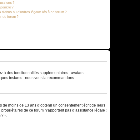
cussions ?
sponible ?
 d’abus ou d’ordres légaux liés à ce forum ?
r du forum ?
dez à des fonctionnalités supplémentaires : avatars
uelques instants : nous vous la recommandons.
rs de moins de 13 ans d’obtenir un consentement écrit de leurs
es propriétaires de ce forum n’apportent pas d’assistance légale ;
 ? ».