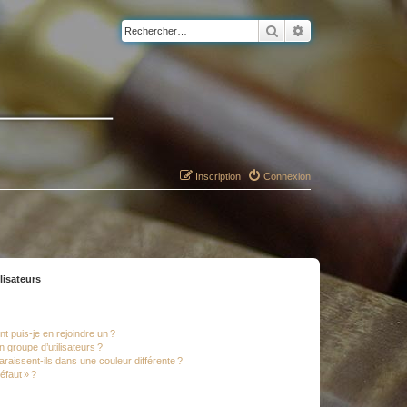
Rechercher
Recherche avancé
Inscription
Connexion
lisateurs
t puis-je en rejoindre un ?
 groupe d’utilisateurs ?
araissent-ils dans une couleur différente ?
éfaut » ?