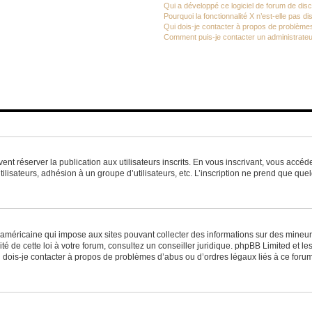
Qui a développé ce logiciel de forum de dis
Pourquoi la fonctionnalité X n’est-elle pas di
Qui dois-je contacter à propos de problèmes
Comment puis-je contacter un administrateu
vent réserver la publication aux utilisateurs inscrits. En vous inscrivant, vous accé
ilisateurs, adhésion à un groupe d’utilisateurs, etc. L’inscription ne prend que q
 américaine qui impose aux sites pouvant collecter des informations sur des mineu
ité de cette loi à votre forum, consultez un conseiller juridique. phpBB Limited et l
 dois-je contacter à propos de problèmes d’abus ou d’ordres légaux liés à ce forum