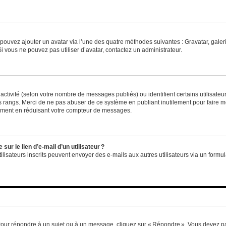
us pouvez ajouter un avatar via l’une des quatre méthodes suivantes : Gravatar, gale
 vous ne pouvez pas utiliser d’avatar, contactez un administrateur.
e activité (selon votre nombre de messages publiés) ou identifient certains utilisate
es rangs. Merci de ne pas abuser de ce système en publiant inutilement pour faire m
ement en réduisant votre compteur de messages.
ur le lien d’e-mail d’un utilisateur ?
utilisateurs inscrits peuvent envoyer des e-mails aux autres utilisateurs via un formu
Pour répondre à un sujet ou à un message, cliquez sur « Répondre ». Vous devez pa