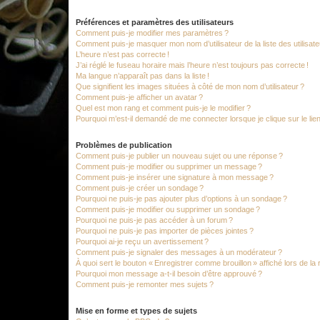
Préférences et paramètres des utilisateurs
Comment puis-je modifier mes paramètres ?
Comment puis-je masquer mon nom d’utilisateur de la liste des utilisate
L’heure n’est pas correcte !
J’ai réglé le fuseau horaire mais l’heure n’est toujours pas correcte !
Ma langue n’apparaît pas dans la liste !
Que signifient les images situées à côté de mon nom d’utilisateur ?
Comment puis-je afficher un avatar ?
Quel est mon rang et comment puis-je le modifier ?
Pourquoi m’est-il demandé de me connecter lorsque je clique sur le lien d
Problèmes de publication
Comment puis-je publier un nouveau sujet ou une réponse ?
Comment puis-je modifier ou supprimer un message ?
Comment puis-je insérer une signature à mon message ?
Comment puis-je créer un sondage ?
Pourquoi ne puis-je pas ajouter plus d’options à un sondage ?
Comment puis-je modifier ou supprimer un sondage ?
Pourquoi ne puis-je pas accéder à un forum ?
Pourquoi ne puis-je pas importer de pièces jointes ?
Pourquoi ai-je reçu un avertissement ?
Comment puis-je signaler des messages à un modérateur ?
À quoi sert le bouton « Enregistrer comme brouillon » affiché lors de la 
Pourquoi mon message a-t-il besoin d’être approuvé ?
Comment puis-je remonter mes sujets ?
Mise en forme et types de sujets