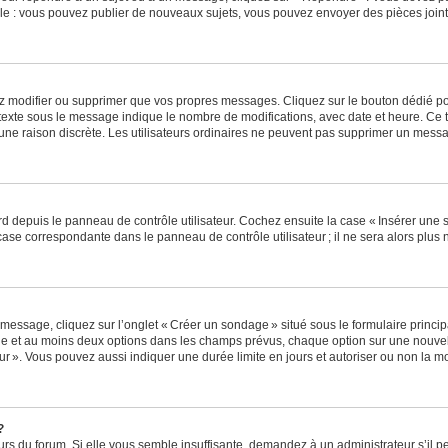
e : vous pouvez publier de nouveaux sujets, vous pouvez envoyer des pièces jointe
z modifier ou supprimer que vos propres messages. Cliquez sur le bouton dédié pou
 texte sous le message indique le nombre de modifications, avec date et heure. Ce t
 une raison discrète. Les utilisateurs ordinaires ne peuvent pas supprimer un mes
 depuis le panneau de contrôle utilisateur. Cochez ensuite la case « Insérer une 
ase correspondante dans le panneau de contrôle utilisateur ; il ne sera alors plu
essage, cliquez sur l’onglet « Créer un sondage » situé sous le formulaire principa
ge et au moins deux options dans les champs prévus, chaque option sur une nouvell
teur ». Vous pouvez aussi indiquer une durée limite en jours et autoriser ou non la mo
?
eurs du forum. Si elle vous semble insuffisante, demandez à un administrateur s’il p