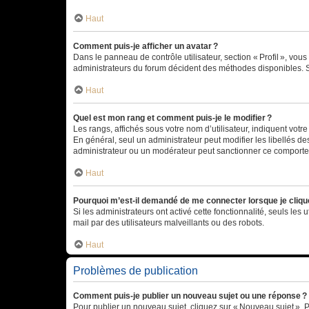
Haut
Comment puis-je afficher un avatar ?
Dans le panneau de contrôle utilisateur, section « Profil », vo
administrateurs du forum décident des méthodes disponibles. Si
Haut
Quel est mon rang et comment puis-je le modifier ?
Les rangs, affichés sous votre nom d’utilisateur, indiquent votr
En général, seul un administrateur peut modifier les libellés d
administrateur ou un modérateur peut sanctionner ce comport
Haut
Pourquoi m’est-il demandé de me connecter lorsque je clique s
Si les administrateurs ont activé cette fonctionnalité, seuls les 
mail par des utilisateurs malveillants ou des robots.
Haut
Problèmes de publication
Comment puis-je publier un nouveau sujet ou une réponse ?
Pour publier un nouveau sujet, cliquez sur « Nouveau sujet ». 