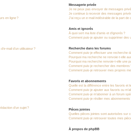
Messagerie privée
Je ne peux pas envoyer de messages privé
Je continue à recevoir des messages privés 
urs en ligne ?
J’ai reçu un e-mail indésirable de la part de
Amis et ignorés
À quoi sert ma liste d’amis et d’ignorés ?
Comment puis-je ajouter ou supprimer des uti
Recherche dans les forums
’e-mail d’un utilisateur ?
Comment puis-je effectuer une recherche d
Pourquoi ma recherche ne renvoie-t-elle auc
Pourquoi ma recherche renvoie-t-elle une p
Comment puis-je rechercher des membres 
Comment puis-je retrouver mes propres me
Favoris et abonnements
Quelle est la différence entre les favoris e
Comment puis-je ajouter aux favoris ou m’ab
Comment puis-je m’abonner à un forum spéc
Comment puis-je résilier mes abonnements
rédaction d’un sujet ?
Pièces jointes
Quelles pièces jointes sont autorisées sur 
Comment puis-je retrouver toutes mes pièce
À propos de phpBB