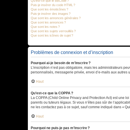
Qu’est-ce que le BBCode ?
Puis-je insérer du code HTML ?
Que sont les émoticônes ?
Puis-je insérer des images ?
Que sont les annonces générales ?
Que sont les annonces ?
Que sont les notes ?
Que sont les sujets verrouillés ?
Que sont les icônes de sujet ?
Problèmes de connexion et d’inscription
Pourquoi ai-je besoin de m’inscrire ?
L’inscription n’est pas obligatoire, mais les administrateurs peu
personnalisés, messagerie privée, envoi d’e-mails aux autres ut
Haut
Qu’est-ce que la COPPA ?
La COPPA (Child Online Privacy and Protection Act) est une loi
parents ou tuteurs légaux. Si vous n’êtes pas sûr de l’applicabil
ne les contactez pas à ce sujet, sauf comme indiqué dans « Qui
Haut
Pourquoi ne puis-je pas m’inscrire ?