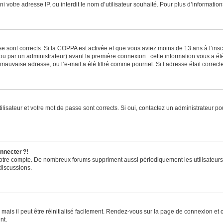
ni votre adresse IP, ou interdit le nom d’utilisateur souhaité. Pour plus d’informatio
se sont corrects. Si la COPPA est activée et que vous aviez moins de 13 ans à l’inscr
u par un administrateur) avant la première connexion : cette information vous a été 
 mauvaise adresse, ou l’e-mail a été filtré comme pourriel. Si l’adresse était correc
lisateur et votre mot de passe sont corrects. Si oui, contactez un administrateur pou
nnecter ?!
 votre compte. De nombreux forums suppriment aussi périodiquement les utilisateurs
discussions.
ais il peut être réinitialisé facilement. Rendez-vous sur la page de connexion et 
nt.