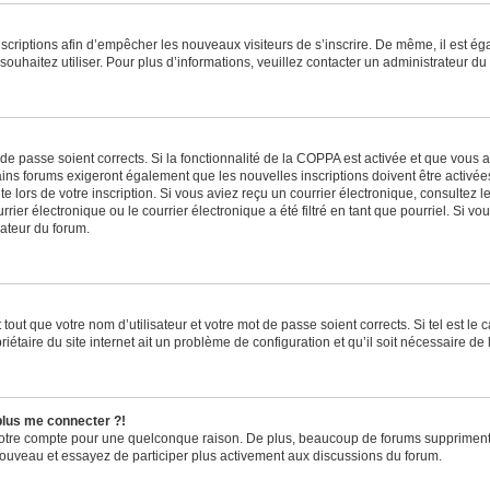
inscriptions afin d’empêcher les nouveaux visiteurs de s’inscrire. De même, il est é
s souhaitez utiliser. Pour plus d’informations, veuillez contacter un administrateur du
t de passe soient corrects. Si la fonctionnalité de la COPPA est activée et que vous 
ains forums exigeront également que les nouvelles inscriptions doivent être activée
te lors de votre inscription. Si vous aviez reçu un courrier électronique, consultez l
r électronique ou le courrier électronique a été filtré en tant que pourriel. Si vo
rateur du forum.
out que votre nom d’utilisateur et votre mot de passe soient corrects. Si tel est le
iétaire du site internet ait un problème de configuration et qu’il soit nécessaire de l
 plus me connecter ?!
votre compte pour une quelconque raison. De plus, beaucoup de forums suppriment pér
 nouveau et essayez de participer plus activement aux discussions du forum.