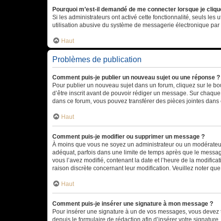
Pourquoi m’est-il demandé de me connecter lorsque je clique s
Si les administrateurs ont activé cette fonctionnalité, seuls le
utilisation abusive du système de messagerie électronique par d
Haut
Problèmes de publication
Comment puis-je publier un nouveau sujet ou une réponse ?
Pour publier un nouveau sujet dans un forum, cliquez sur le b
d’être inscrit avant de pouvoir rédiger un message. Sur chaque
dans ce forum, vous pouvez transférer des pièces jointes dans 
Haut
Comment puis-je modifier ou supprimer un message ?
À moins que vous ne soyez un administrateur ou un modérateu
adéquat, parfois dans une limite de temps après que le message
vous l’avez modifié, contenant la date et l’heure de la modificat
raison discrète concernant leur modification. Veuillez noter q
Haut
Comment puis-je insérer une signature à mon message ?
Pour insérer une signature à un de vos messages, vous devez to
depuis le formulaire de rédaction afin d’insérer votre signat