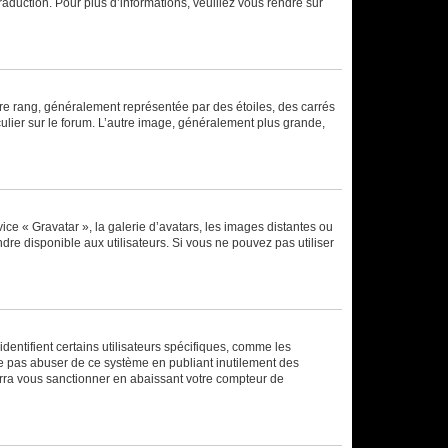
raduction. Pour plus d’informations, veuillez vous rendre sur
tre rang, généralement représentée par des étoiles, des carrés
culier sur le forum. L’autre image, généralement plus grande,
ice « Gravatar », la galerie d’avatars, les images distantes ou
dre disponible aux utilisateurs. Si vous ne pouvez pas utiliser
entifient certains utilisateurs spécifiques, comme les
ne pas abuser de ce système en publiant inutilement des
rra vous sanctionner en abaissant votre compteur de