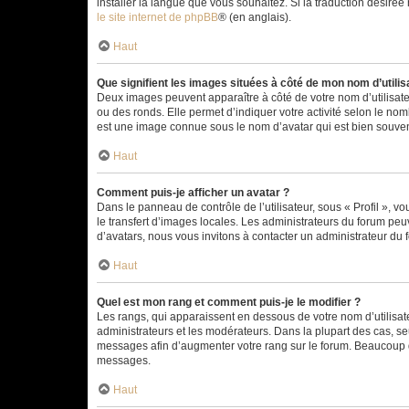
installer la langue que vous souhaitez. Si la traduction désirée
le site internet de phpBB
® (en anglais).
Haut
Que signifient les images situées à côté de mon nom d’utilis
Deux images peuvent apparaître à côté de votre nom d’utilisate
ou des ronds. Elle permet d’indiquer votre activité selon le no
est une image connue sous le nom d’avatar qui est bien souvent
Haut
Comment puis-je afficher un avatar ?
Dans le panneau de contrôle de l’utilisateur, sous « Profil », v
le transfert d’images locales. Les administrateurs du forum peuv
d’avatars, nous vous invitons à contacter un administrateur du 
Haut
Quel est mon rang et comment puis-je le modifier ?
Les rangs, qui apparaissent en dessous de votre nom d’utilisate
administrateurs et les modérateurs. Dans la plupart des cas, s
messages afin d’augmenter votre rang sur le forum. Beaucoup 
messages.
Haut