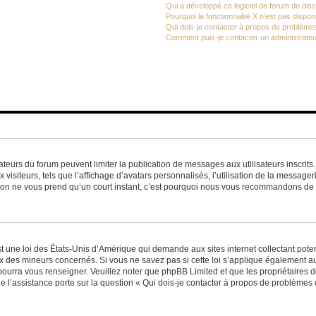
Qui a développé ce logiciel de forum de dis
Pourquoi la fonctionnalité X n’est pas dispon
Qui dois-je contacter à propos de problèmes
Comment puis-je contacter un administrateu
trateurs du forum peuvent limiter la publication de messages aux utilisateurs inscri
visiteurs, tels que l’affichage d’avatars personnalisés, l’utilisation de la messager
ription ne vous prend qu’un court instant, c’est pourquoi nous vous recommandons de l
t une loi des États-Unis d’Amérique qui demande aux sites internet collectant pot
 des mineurs concernés. Si vous ne savez pas si cette loi s’applique également au
 pourra vous renseigner. Veuillez noter que phpBB Limited et que les propriétaires
ue l’assistance porte sur la question « Qui dois-je contacter à propos de problèmes 