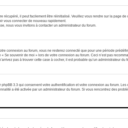
 récupéré, il peut facilement être réinitialisé. Veuillez vous rendre sur la page de
voir vous connecter de nouveau rapidement.
sse, nous vous invitons à contacter un administrateur du forum.
otre connexion au forum, vous ne resterez connecté que pour une période prédéfinie
se « Se souvenir de moi » lors de votre connexion au forum. Ceci n’est pas recomm
’arrivez pas à trouver cette case à cocher, il est probable qu’un administrateur du fo
 phpBB 3.3 qui conservent votre authentification et votre connexion au forum. Les 
tionnalité a été activée par un administrateur du forum. Si vous rencontrez des pro