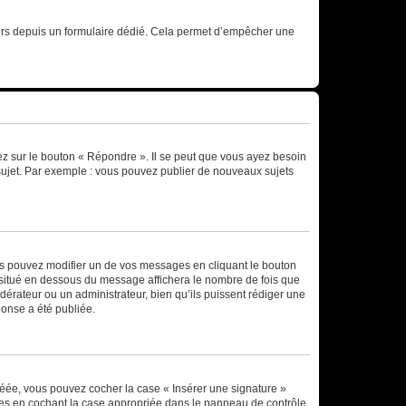
sateurs depuis un formulaire dédié. Cela permet d’empêcher une
ez sur le bouton « Répondre ». Il se peut que vous ayez besoin
 sujet. Par exemple : vous pouvez publier de nouveaux sujets
s pouvez modifier un de vos messages en cliquant le bouton
e situé en dessous du message affichera le nombre de fois que
modérateur ou un administrateur, bien qu’ils puissent rédiger une
ponse a été publiée.
réée, vous pouvez cocher la case « Insérer une signature »
ages en cochant la case appropriée dans le panneau de contrôle