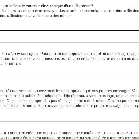
ur le lien de courrier électronique d’un utilisateur ?
s utilisateurs inscrits peuvent envoyer des courriers électroniques aux autres utili
es utilisateurs malveillants ou des robots.
outon « Nouveau sujet ». Pour publier une réponse à un sujet ou un message, cliqu
 forum, une liste de vos permissions est affichée en bas de l’écran du forum ou du
ce forum, etc.
r du forum, vous ne pouvez modifier ou supprimer que vos propres messages. Vou
 initial ait été publié. Si quelqu’un a déjà répondu à votre message, un petit text
ion. Ce petit texte n’apparaîtra pas s’il s’agit d’une modification effectuée par un 
ue les utilisateurs normaux ne peuvent pas supprimer leur propre message si une ré
ut d’abord en créer une depuis le panneau de contrôle de l’utilisateur. Une fois c
ure. Vous pouvez également ajouter une signature qui sera insérée à tous vos mess