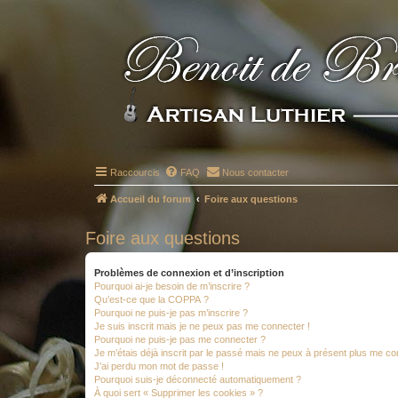
Raccourcis
FAQ
Nous contacter
Accueil du forum
Foire aux questions
Foire aux questions
Problèmes de connexion et d’inscription
Pourquoi ai-je besoin de m’inscrire ?
Qu’est-ce que la COPPA ?
Pourquoi ne puis-je pas m’inscrire ?
Je suis inscrit mais je ne peux pas me connecter !
Pourquoi ne puis-je pas me connecter ?
Je m’étais déjà inscrit par le passé mais ne peux à présent plus me co
J’ai perdu mon mot de passe !
Pourquoi suis-je déconnecté automatiquement ?
À quoi sert « Supprimer les cookies » ?