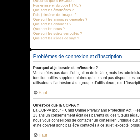
Qu’est-ce que le BBCode ?
Puis-je insérer du code HTML ?
Que sont les émoticônes ?
Puis-je insérer des images ?
Que sont les annonces générales ?
Que sont les annonces ?
Que sont les notes ?
Que sont les sujets verrouillés ?
Que sont les icônes de sujet ?
Problèmes de connexion et d’inscription
Pourquoi ai-je besoin de m’inscrire ?
Vous n’êtes pas dans l’obligation de le faire, mais les adminis
fonctionnalités supplémentaires qui ne sont pas disponibles aux 
utilisateurs, l’adhésion à un groupe d’utilisateurs, etc. L’insc
Haut
Qu’est-ce que la COPPA ?
La COPPA (pour « Child Online Privacy and Protection Act ») es
13 ans un consentement écrit des parents ou des tuteurs légaux
nous vous conseillons de contacter un conseiller juridique qui
et ne doivent donc pas être contactés à ce sujet, excepté lorsq
Haut