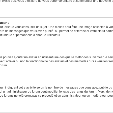
 n’existe pas, vous êtes libre de vous porter volontaire et commencer une nouvelle t
ateur ?
ur lorsque vous consultez un sujet. Une d’elles peut être une image associée à vo
mbre de messages que vous avez publié, ou permet de différencier votre statut parti
 unique et personnelle à chaque utilisateur.
ous pouvez ajouter un avatar en utilisant une des quatre méthodes suivantes : le serv
ent activer ou non la fonctionnalité des avatars et des méthodes qu’ils veuillent ren
forum.
ur, indiquent votre activité selon le nombre de messages que vous avez publié ou id
eul un administrateur du forum peut modifier le texte des rangs du forum. Merci de 
de forums ne toléreront pas ce procédé et un administrateur ou un modérateur pou