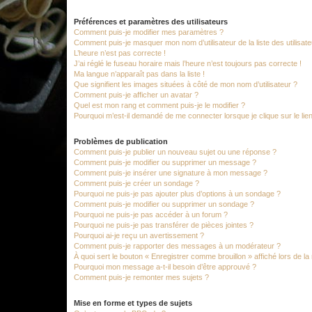
Préférences et paramètres des utilisateurs
Comment puis-je modifier mes paramètres ?
Comment puis-je masquer mon nom d’utilisateur de la liste des utilisate
L’heure n’est pas correcte !
J’ai réglé le fuseau horaire mais l’heure n’est toujours pas correcte !
Ma langue n’apparaît pas dans la liste !
Que signifient les images situées à côté de mon nom d’utilisateur ?
Comment puis-je afficher un avatar ?
Quel est mon rang et comment puis-je le modifier ?
Pourquoi m’est-il demandé de me connecter lorsque je clique sur le lien 
Problèmes de publication
Comment puis-je publier un nouveau sujet ou une réponse ?
Comment puis-je modifier ou supprimer un message ?
Comment puis-je insérer une signature à mon message ?
Comment puis-je créer un sondage ?
Pourquoi ne puis-je pas ajouter plus d’options à un sondage ?
Comment puis-je modifier ou supprimer un sondage ?
Pourquoi ne puis-je pas accéder à un forum ?
Pourquoi ne puis-je pas transférer de pièces jointes ?
Pourquoi ai-je reçu un avertissement ?
Comment puis-je rapporter des messages à un modérateur ?
À quoi sert le bouton « Enregistrer comme brouillon » affiché lors de la 
Pourquoi mon message a-t-il besoin d’être approuvé ?
Comment puis-je remonter mes sujets ?
Mise en forme et types de sujets