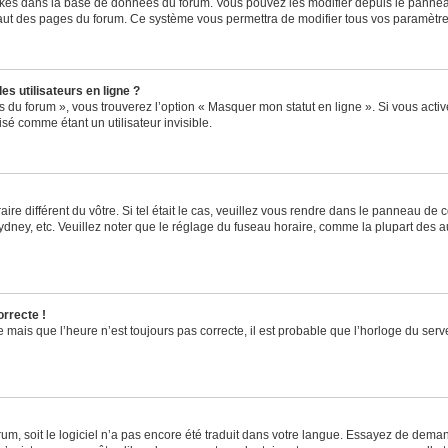
ockés dans la base de données du forum. Vous pouvez les modifier depuis le panneau 
haut des pages du forum. Ce système vous permettra de modifier tous vos paramètre
s utilisateurs en ligne ?
s du forum », vous trouverez l’option « Masquer mon statut en ligne ». Si vous activ
é comme étant un utilisateur invisible.
aire différent du vôtre. Si tel était le cas, veuillez vous rendre dans le panneau de co
ey, etc. Veuillez noter que le réglage du fuseau horaire, comme la plupart des autr
orrecte !
 mais que l’heure n’est toujours pas correcte, il est probable que l’horloge du serve
orum, soit le logiciel n’a pas encore été traduit dans votre langue. Essayez de deman