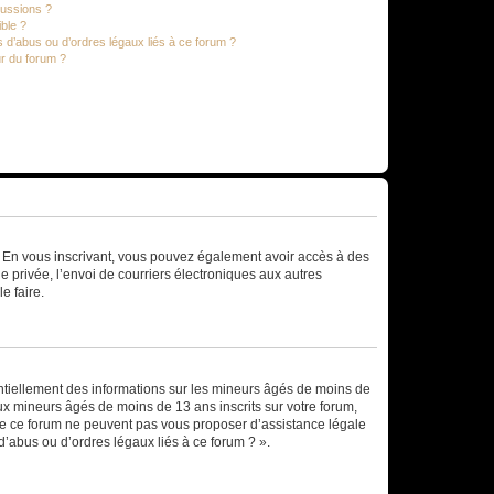
cussions ?
ible ?
 d’abus ou d’ordres légaux liés à ce forum ?
r du forum ?
ts. En vous inscrivant, vous pouvez également avoir accès à des
ie privée, l’envoi de courriers électroniques aux autres
e faire.
entiellement des informations sur les mineurs âgés de moins de
x mineurs âgés de moins de 13 ans inscrits sur votre forum,
 de ce forum ne peuvent pas vous proposer d’assistance légale
d’abus ou d’ordres légaux liés à ce forum ? ».