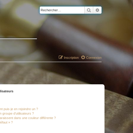
Rechercher
Recherche avancé
Inscription
Connexion
lisateurs
t puis-je en rejoindre un ?
 groupe d’utilisateurs ?
araissent dans une couleur différente ?
défaut » ?