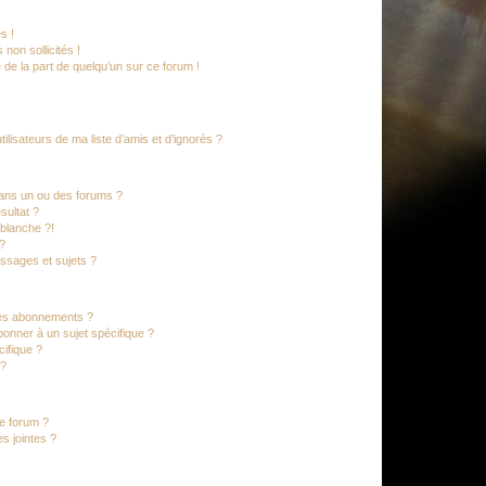
s !
non sollicités !
e de la part de quelqu’un sur ce forum !
lisateurs de ma liste d’amis et d’ignorés ?
ans un ou des forums ?
sultat ?
blanche ?!
?
ssages et sujets ?
t les abonnements ?
onner à un sujet spécifique ?
ifique ?
 ?
ce forum ?
s jointes ?