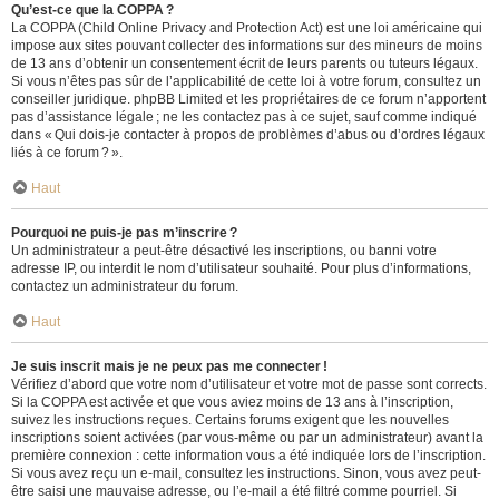
Qu’est-ce que la COPPA ?
La COPPA (Child Online Privacy and Protection Act) est une loi américaine qui
impose aux sites pouvant collecter des informations sur des mineurs de moins
de 13 ans d’obtenir un consentement écrit de leurs parents ou tuteurs légaux.
Si vous n’êtes pas sûr de l’applicabilité de cette loi à votre forum, consultez un
conseiller juridique. phpBB Limited et les propriétaires de ce forum n’apportent
pas d’assistance légale ; ne les contactez pas à ce sujet, sauf comme indiqué
dans « Qui dois-je contacter à propos de problèmes d’abus ou d’ordres légaux
liés à ce forum ? ».
Haut
Pourquoi ne puis-je pas m’inscrire ?
Un administrateur a peut-être désactivé les inscriptions, ou banni votre
adresse IP, ou interdit le nom d’utilisateur souhaité. Pour plus d’informations,
contactez un administrateur du forum.
Haut
Je suis inscrit mais je ne peux pas me connecter !
Vérifiez d’abord que votre nom d’utilisateur et votre mot de passe sont corrects.
Si la COPPA est activée et que vous aviez moins de 13 ans à l’inscription,
suivez les instructions reçues. Certains forums exigent que les nouvelles
inscriptions soient activées (par vous-même ou par un administrateur) avant la
première connexion : cette information vous a été indiquée lors de l’inscription.
Si vous avez reçu un e-mail, consultez les instructions. Sinon, vous avez peut-
être saisi une mauvaise adresse, ou l’e-mail a été filtré comme pourriel. Si