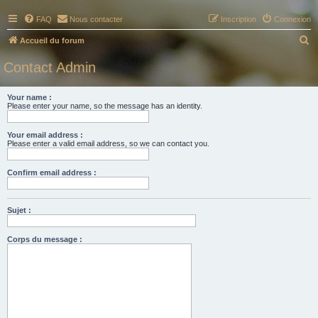
FAQ
Nous contacter
Inscription
Connexion
R
Accueil du forum
e
Contact Admin
c
h
Your name :
Please enter your name, so the message has an identity.
e
r
Your email address :
c
Please enter a valid email address, so we can contact you.
h
Confirm email address :
e
r
Sujet :
Corps du message :