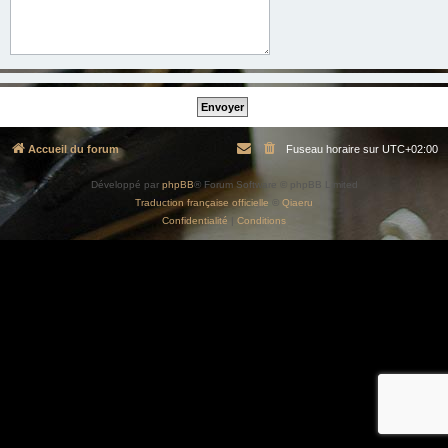
Accueil du forum
Fuseau horaire sur
UTC+02:00
Développé par
phpBB
® Forum Software © phpBB Limited
Traduction française officielle
©
Qiaeru
Confidentialité
|
Conditions