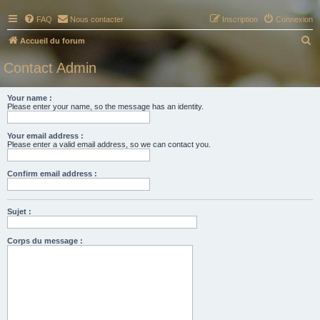
FAQ
Nous contacter
Inscription
Connexion
R
Accueil du forum
e
Contact Admin
c
h
Your name :
Please enter your name, so the message has an identity.
e
r
Your email address :
c
Please enter a valid email address, so we can contact you.
h
Confirm email address :
e
r
Sujet :
Corps du message :