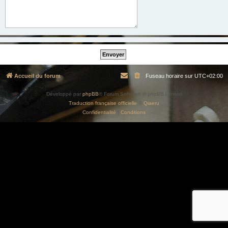
Accueil du forum
Fuseau horaire sur
UTC+02:00
Développé par
phpBB
® Forum Software © phpBB Limited
Traduction française officielle
©
Qiaeru
Confidentialité
|
Conditions