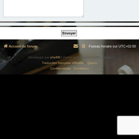
Accueil du forum
Fuseau horaire sur
UTC+02:00
Développé par
phpBB
® Forum Software © phpBB Limited
Traduction française officielle
©
Qiaeru
Confidentialité
|
Conditions