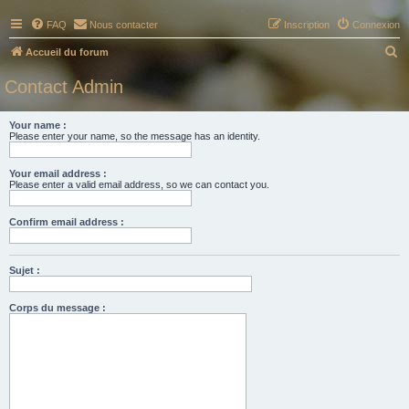
FAQ
Nous contacter
Inscription
Connexion
R
Accueil du forum
e
Contact Admin
c
h
Your name :
Please enter your name, so the message has an identity.
e
r
Your email address :
c
Please enter a valid email address, so we can contact you.
h
Confirm email address :
e
r
Sujet :
Corps du message :