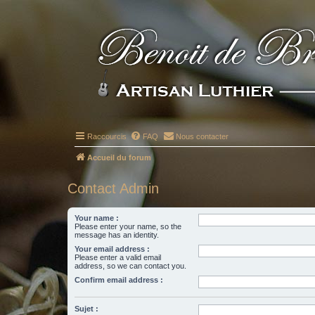
Raccourcis
FAQ
Nous contacter
Accueil du forum
Contact Admin
Your name :
Please enter your name, so the
message has an identity.
Your email address :
Please enter a valid email
address, so we can contact you.
Confirm email address :
Sujet :