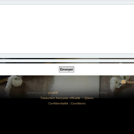
Nous
Développé par
phpBB
® Forum Software © phpBB Limited
Traduction française officielle
©
Qiaeru
Confidentialité
|
Conditions