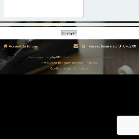
Accueil du forum
Fuseau horaire sur
UTC+02:00
Développé par
phpBB
® Forum Software © phpBB Limited
Traduction française officielle
©
Qiaeru
Confidentialité
|
Conditions