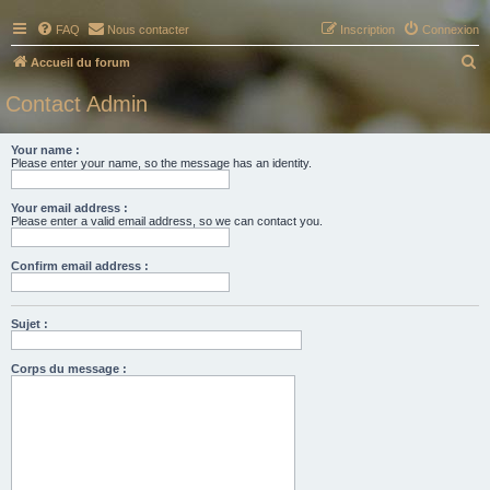
FAQ
Nous contacter
Inscription
Connexion
R
Accueil du forum
e
Contact Admin
c
h
Your name :
Please enter your name, so the message has an identity.
e
r
Your email address :
c
Please enter a valid email address, so we can contact you.
h
Confirm email address :
e
r
Sujet :
Corps du message :