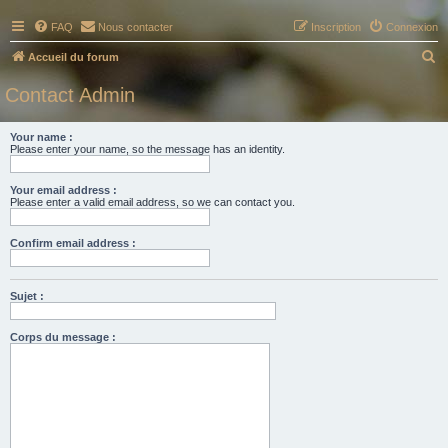
FAQ
Nous contacter
Inscription
Connexion
R
Accueil du forum
e
Contact Admin
c
h
Your name :
Please enter your name, so the message has an identity.
e
r
Your email address :
c
Please enter a valid email address, so we can contact you.
h
Confirm email address :
e
r
Sujet :
Corps du message :