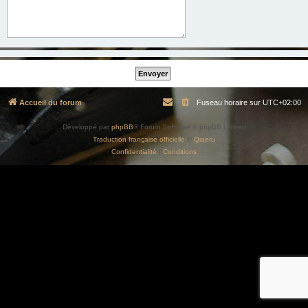
Accueil du forum
Fuseau horaire sur
UTC+02:00
Développé par
phpBB
® Forum Software © phpBB Limited
Traduction française officielle
©
Qiaeru
Confidentialité
|
Conditions