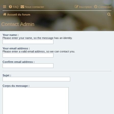
FAQ
Nous contacter
Inscription
Connexion
R
Accueil du forum
e
Contact Admin
c
h
Your name :
Please enter your name, so the message has an identity.
e
r
Your email address :
c
Please enter a valid email address, so we can contact you.
h
Confirm email address :
e
r
Sujet :
Corps du message :