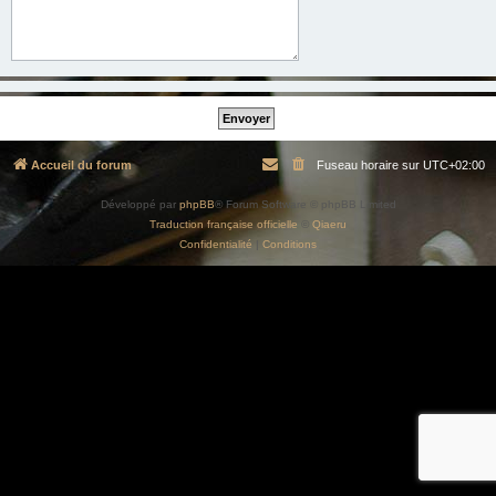
Accueil du forum
Fuseau horaire sur
UTC+02:00
Développé par
phpBB
® Forum Software © phpBB Limited
Traduction française officielle
©
Qiaeru
Confidentialité
|
Conditions