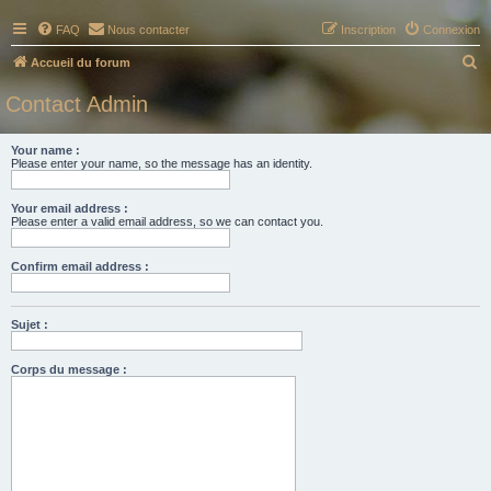
FAQ
Nous contacter
Inscription
Connexion
R
Accueil du forum
e
Contact Admin
c
h
Your name :
Please enter your name, so the message has an identity.
e
r
Your email address :
c
Please enter a valid email address, so we can contact you.
h
Confirm email address :
e
r
Sujet :
Corps du message :