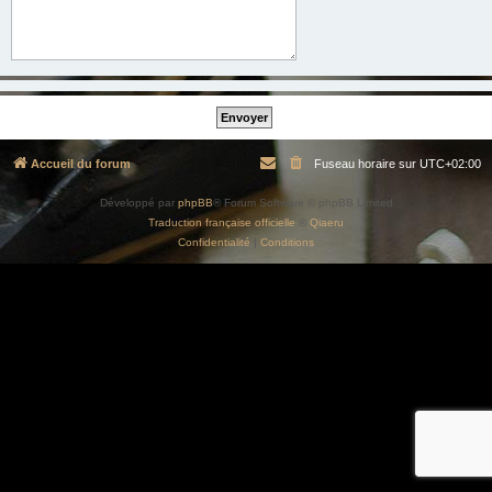
Accueil du forum
Fuseau horaire sur
UTC+02:00
Développé par
phpBB
® Forum Software © phpBB Limited
Traduction française officielle
©
Qiaeru
Confidentialité
|
Conditions