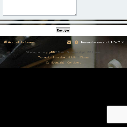
Accueil du forum
Fuseau horaire sur
UTC+02:00
Développé par
phpBB
® Forum Software © phpBB Limited
Traduction française officielle
©
Qiaeru
Confidentialité
|
Conditions