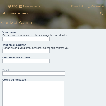
FAQ
Nous contacter
Inscription
Connexion
R
Accueil du forum
e
Contact Admin
c
h
Your name :
Please enter your name, so the message has an identity.
e
r
Your email address :
c
Please enter a valid email address, so we can contact you.
h
Confirm email address :
e
r
Sujet :
Corps du message :