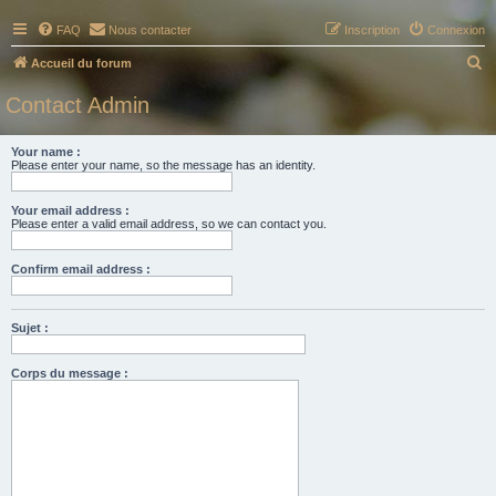
FAQ
Nous contacter
Inscription
Connexion
R
Accueil du forum
e
Contact Admin
c
h
Your name :
Please enter your name, so the message has an identity.
e
r
Your email address :
c
Please enter a valid email address, so we can contact you.
h
Confirm email address :
e
r
Sujet :
Corps du message :