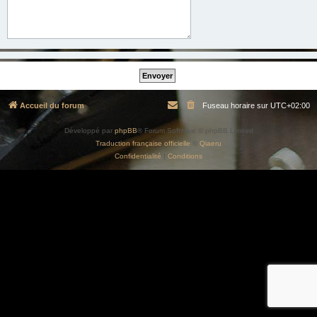
Accueil du forum
Fuseau horaire sur
UTC+02:00
Développé par
phpBB
® Forum Software © phpBB Limited
Traduction française officielle
©
Qiaeru
Confidentialité
|
Conditions