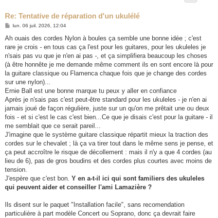
Re: Tentative de réparation d'un ukulélé
M
lun. 06 juil. 2026, 12:04
e
s
Ah ouais des cordes Nylon à boules ça semble une bonne idée ; c'est
s
rare je crois - en tous cas ça l'est pour les guitares, pour les ukuleles je
a
g
n'sais pas vu que je n'en ai pas -, et ça simplifiera beaucoup les choses
e
(à être honnête je me demande même comment ils en sont encore là pour
la guitare classique ou Flamenca chaque fois que je change des cordes
sur une nylon)...
Ernie Ball est une bonne marque tu peux y aller en confiance
Après je n'sais pas c'est peut-être standard pour les ukuleles - je n'en ai
jamais joué de façon régulière, juste sur un qu'on me prêtait une ou deux
fois - et si c'est le cas c'est bien...Ce que je disais c'est pour la guitare - il
me semblait que ce serait pareil...
J'imagine que le système guitare classique répartit mieux la traction des
cordes sur le chevalet ; là ça va tirer tout dans le même sens je pense, et
ça peut accroître le risque de décollement : mais il n'y a que 4 cordes (au
lieu de 6), pas de gros boudins et des cordes plus courtes avec moins de
tension.
J'espère que c'est bon.
Y en a-t-il ici qui sont familiers des ukuleles
qui peuvent aider et conseiller l'ami Lamazière ?
Ils disent sur le paquet "Installation facile", sans recomendation
particulière à part modèle Concert ou Soprano, donc ça devrait faire