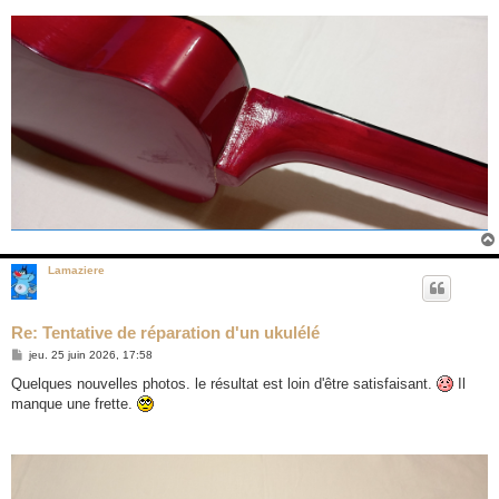
Lamaziere
Re: Tentative de réparation d'un ukulélé
M
jeu. 25 juin 2026, 17:58
e
s
Quelques nouvelles photos. le résultat est loin d'être satisfaisant.
Il
s
manque une frette.
a
g
e