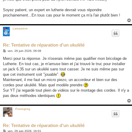
Soyez patient, un expert en lutherie devrait vous répondre
prochainement...En tous cas pour le moment ça m'a l'air plutôt bien !
Lamaziere
Re: Tentative de réparation d'un ukulélé
M
ven. 26 juin 2026, 06:08
e
s
Merci pour ta réponse. Je n'oserais même pas qualifier mon bricolage de
s
Lutherie. En tout cas, je m'amuse bien et j'ai trouvé le truc pour installer
a
g
un jack 6.35 sur un ukulélé sans tout casser. Je ne suis même pas sur
e
que cet instrument soit "jouable".
Maintenant, il me faut un micro piezo, un accordeur et bien sur des
cordes pour ukulélé. Mais quel modèle prendre
Sur YT j'ai regardé tout plein de vidéos sur le montage des cordes. Il n'y a
pas deux méthodes identiques
Fransgreg
Re: Tentative de réparation d'un ukulélé
M
ven. 26 juin 2026, 16:01