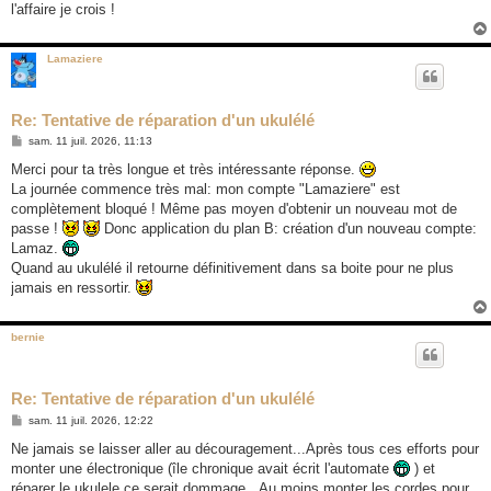
l'affaire je crois !
Lamaziere
Re: Tentative de réparation d'un ukulélé
M
sam. 11 juil. 2026, 11:13
e
s
Merci pour ta très longue et très intéressante réponse.
s
La journée commence très mal: mon compte "Lamaziere" est
a
g
complètement bloqué ! Même pas moyen d'obtenir un nouveau mot de
e
passe !
Donc application du plan B: création d'un nouveau compte:
Lamaz.
Quand au ukulélé il retourne définitivement dans sa boite pour ne plus
jamais en ressortir.
bernie
Re: Tentative de réparation d'un ukulélé
M
sam. 11 juil. 2026, 12:22
e
s
Ne jamais se laisser aller au découragement...Après tous ces efforts pour
s
monter une électronique (île chronique avait écrit l'automate
) et
a
g
réparer le ukulele ce serait dommage...Au moins monter les cordes pour