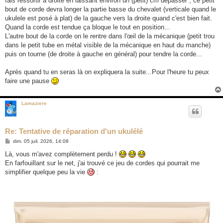
fais ressortir à droite en laissant environ un (petit) cm dépasser ; ce petit
bout de corde devra longer la partie basse du chevalet (verticale quand le
ukulele est posé à plat) de la gauche vers la droite quand c'est bien fait.
Quand la corde est tendue ça bloque le tout en position...
L'autre bout de la corde on le rentre dans l'œil de la mécanique (petit trou
dans le petit tube en métal visible de la mécanique en haut du manche)
puis on tourne (de droite à gauche en général) pour tendre la corde...
Après quand tu en seras là on expliquera la suite...Pour l'heure tu peux
faire une pause
Lamaziere
Re: Tentative de réparation d'un ukulélé
M
dim. 05 juil. 2026, 14:08
e
s
Là, vous m'avez complètement perdu !
s
En farfouillant sur le net, j'ai trouvé ce jeu de cordes qui pourrait me
a
g
simplifier quelque peu la vie
:
e