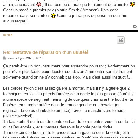
e
à faire auparavant
) Il est bombé et manque totalement de planéité.
C'est un modèle premier prix (Martin Smith / Amazon). Il va donc
retourner dans son carton.
Comme je n'ai pas dépensé un centime,
aucun regret !
bernie
Re: Tentative de réparation d'un ukulélé
M
sam. 27 juin 2026, 16:17
e
s
Ça parait être un bon instrument pour apprendre pourtant ; évidemment on
s
peut rêver plus facile pour débuter que d'avoir à remonter son instrument
a
g
soi-même quand on ne s'y connait pas trop. Mais c'est aussi instructif...
e
Les cordes nylon c'est assez galère à monter, mais il n'y a guère que 2
techniques en fait : tu prends l'arrière de la corde la plus grosse (là où il y
a une espèce de segment moins rigide quelques cms avant le bout) et tu
l'insères en marche arrière dans le trou de gauche du chevalet (en
regardant le corps du ukulele en face) - avec le manche vers le haut
(ukulele vertical).
Tu fais sortir 4 oui 5 cm de corde en bas, tu le remontes vers la corde - là
où tu l'as entrée -, et tu passes dessous la corde par la droite.
Tu redescend le bout, et tu le passes par la gauche sous la corde, et le