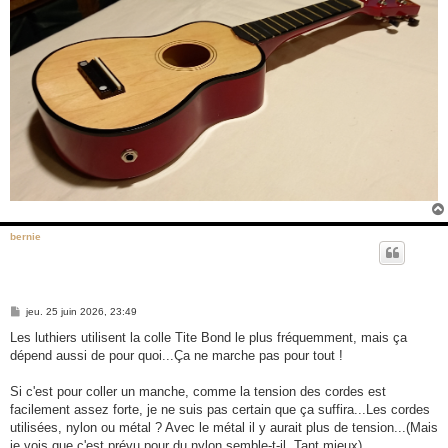
bernie
M
jeu. 25 juin 2026, 23:49
e
s
Les luthiers utilisent la colle Tite Bond le plus fréquemment, mais ça
s
dépend aussi de pour quoi...Ça ne marche pas pour tout !
a
g
e
Si c'est pour coller un manche, comme la tension des cordes est
facilement assez forte, je ne suis pas certain que ça suffira...Les cordes
utilisées, nylon ou métal ? Avec le métal il y aurait plus de tension...(Mais
je vois que c'est prévu pour du nylon semble-t-il. Tant mieux)