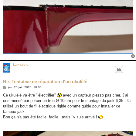
Lamaziere
Re: Tentative de réparation d'un ukulélé
M
jeu. 25 juin 2026, 18:00
e
s
Ce ukulélé va être "'électrifier"
avec un capteur piezzo pas cher. J'ai
s
commencé par percer un trou Ø 10mm pour le montage du jack 6,35. J'ai
a
g
utilisé un bout de fil électrique rigide comme guide pour installer ce
e
fameux jack.
Bon ça n'a pas été facile, facile...mais j'y suis arrivé !