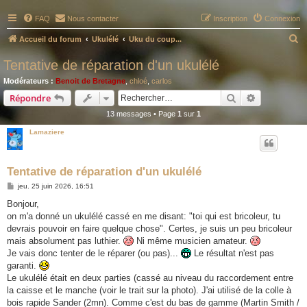
FAQ
Nous contacter
Inscription
Connexion
R
Accueil du forum
Ukulélé
Uku du coup...
e
Tentative de réparation d'un ukulélé
c
Modérateurs :
Benoit de Bretagne
,
chloé
,
carlos
h
Rechercher
Recherche 
Répondre
e
13 messages • Page
1
sur
1
r
Lamaziere
c
h
Tentative de réparation d'un ukulélé
e
M
jeu. 25 juin 2026, 16:51
r
e
s
Bonjour,
s
on m'a donné un ukulélé cassé en me disant: "toi qui est bricoleur, tu
a
g
devrais pouvoir en faire quelque chose". Certes, je suis un peu bricoleur
e
mais absolument pas luthier.
Ni même musicien amateur.
Je vais donc tenter de le réparer (ou pas)...
Le résultat n'est pas
garanti.
Le ukulélé était en deux parties (cassé au niveau du raccordement entre
la caisse et le manche (voir le trait sur la photo). J'ai utilisé de la colle à
bois rapide Sander (2mn). Comme c'est du bas de gamme (Martin Smith /