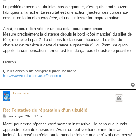
e
s
Le problème avec les ukuleles bas de gamme, c'est qu'ils sont souvent
s
fabriqués à l'arrache. Le résultat est une action (hauteur des cordes au-
a
g
dessus de la touche) exagérée, et une justesse fort approximative.
e
Ainsi, tu peux déjà vérifier un peu cela, pour commencer.
Mesure précisément la distance depuis le bord (côté manche) du sillet de
tête, multiplie-la par 2. Tu obtiens le diapason théorique. Le sillet de
chevalet devrait être à cette distance augmentée d'1 ou 2mm, ce qu'on
appelle la compensation... Si on est loin de ça, pas de justesse possible!
François
_____________________
Que les chevaux me corrigent si j'ai dit une ânerie ...
http://www.youtube.com/user/fransgreg
_____________________
Lamaziere
Re: Tentative de réparation d'un ukulélé
M
ven. 26 juin 2026, 17:02
e
s
Merci pour cette réponse extrêmement instructive. Je sens que je vais
s
apprendre plein de choses ici. Avant de tout vérifier comme tu m'as
a
g
indiqué, j'ai posé un réglet sur le manche (chose que je n'avais pas pensé