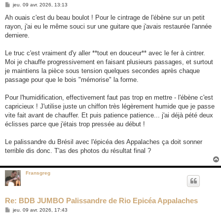
M
jeu. 09 avr. 2026, 13:13
e
s
Ah ouais c'est du beau boulot ! Pour le cintrage de l'ébène sur un petit
s
rayon, j'ai eu le même souci sur une guitare que j'avais restaurée l'année
a
g
derniere.
e
Le truc c'est vraiment d'y aller **tout en douceur** avec le fer à cintrer.
Moi je chauffe progressivement en faisant plusieurs passages, et surtout
je maintiens la pièce sous tension quelques secondes après chaque
passage pour que le bois "mémorise" la forme.
Pour l'humidification, effectivement faut pas trop en mettre - l'ébène c'est
capricieux ! J'utilise juste un chiffon très légèrement humide que je passe
vite fait avant de chauffer. Et puis patience patience... j'ai déjà pété deux
éclisses parce que j'étais trop pressée au début !
Le palissandre du Brésil avec l'épicéa des Appalaches ça doit sonner
terrible dis donc. T'as des photos du résultat final ?
Fransgreg
Re: BDB JUMBO Palissandre de Rio Epicéa Appalaches
M
jeu. 09 avr. 2026, 17:43
e