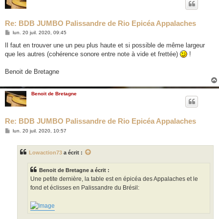
Re: BDB JUMBO Palissandre de Rio Epicéa Appalaches
M
lun. 20 juil. 2020, 09:45
e
s
Il faut en trouver une un peu plus haute et si possible de même largeur
s
que les autres (cohérence sonore entre note à vide et frettée)
!
a
g
e
Benoit de Bretagne
Benoit de Bretagne
Re: BDB JUMBO Palissandre de Rio Epicéa Appalaches
M
lun. 20 juil. 2020, 10:57
e
s
s
Lowaction73
a écrit :
a
g
e
Benoit de Bretagne a écrit :
Une petite dernière, la table est en épicéa des Appalaches et le
fond et éclisses en Palissandre du Brésil: