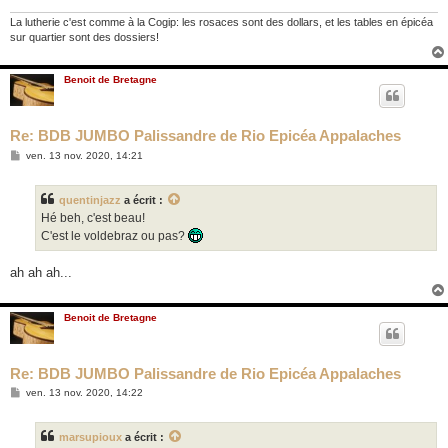
e
La lutherie c'est comme à la Cogip: les rosaces sont des dollars, et les tables en épicéa
sur quartier sont des dossiers!
Benoit de Bretagne
Re: BDB JUMBO Palissandre de Rio Epicéa Appalaches
M
ven. 13 nov. 2020, 14:21
e
s
s
quentinjazz
a écrit :
a
g
Hé beh, c'est beau!
e
C'est le voldebraz ou pas?
ah ah ah...
Benoit de Bretagne
Re: BDB JUMBO Palissandre de Rio Epicéa Appalaches
M
ven. 13 nov. 2020, 14:22
e
s
s
marsupioux
a écrit :
a