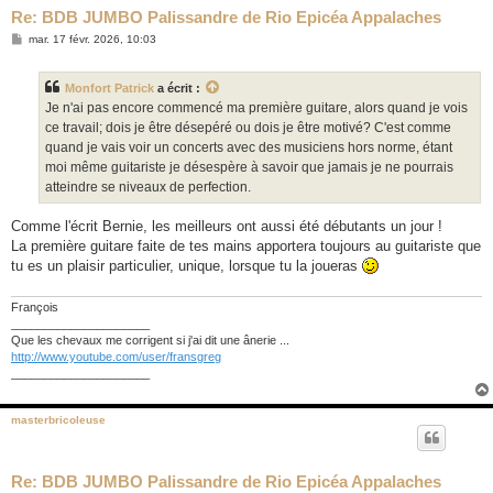
Re: BDB JUMBO Palissandre de Rio Epicéa Appalaches
M
mar. 17 févr. 2026, 10:03
e
s
s
Monfort Patrick
a écrit :
a
g
Je n'ai pas encore commencé ma première guitare, alors quand je vois
e
ce travail; dois je être désepéré ou dois je être motivé? C'est comme
quand je vais voir un concerts avec des musiciens hors norme, étant
moi même guitariste je désespère à savoir que jamais je ne pourrais
atteindre se niveaux de perfection.
Comme l'écrit Bernie, les meilleurs ont aussi été débutants un jour !
La première guitare faite de tes mains apportera toujours au guitariste que
tu es un plaisir particulier, unique, lorsque tu la joueras
François
_____________________
Que les chevaux me corrigent si j'ai dit une ânerie ...
http://www.youtube.com/user/fransgreg
_____________________
masterbricoleuse
Re: BDB JUMBO Palissandre de Rio Epicéa Appalaches