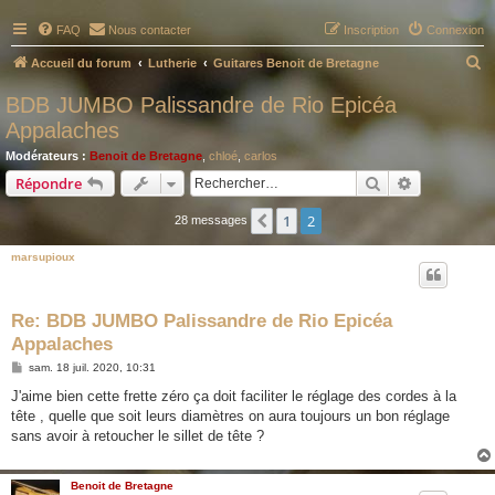
FAQ
Nous contacter
Inscription
Connexion
R
Accueil du forum
Lutherie
Guitares Benoit de Bretagne
e
BDB JUMBO Palissandre de Rio Epicéa
c
Appalaches
h
Modérateurs :
Benoit de Bretagne
,
chloé
,
carlos
e
Rechercher
Recherche 
Répondre
r
1
2
Précédent
28 messages
c
h
marsupioux
e
r
Re: BDB JUMBO Palissandre de Rio Epicéa
Appalaches
M
sam. 18 juil. 2020, 10:31
e
s
J'aime bien cette frette zéro ça doit faciliter le réglage des cordes à la
s
tête , quelle que soit leurs diamètres on aura toujours un bon réglage
a
g
sans avoir à retoucher le sillet de tête ?
e
Benoit de Bretagne