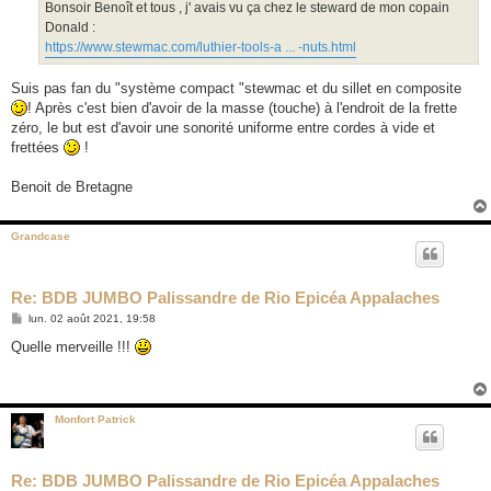
g
Bonsoir Benoît et tous , j' avais vu ça chez le steward de mon copain
e
Donald :
https://www.stewmac.com/luthier-tools-a ... -nuts.html
Suis pas fan du "système compact "stewmac et du sillet en composite
! Après c'est bien d'avoir de la masse (touche) à l'endroit de la frette
zéro, le but est d'avoir une sonorité uniforme entre cordes à vide et
frettées
!
Benoit de Bretagne
Grandcase
Re: BDB JUMBO Palissandre de Rio Epicéa Appalaches
M
lun. 02 août 2021, 19:58
e
s
Quelle merveille !!!
s
a
g
e
Monfort Patrick
Re: BDB JUMBO Palissandre de Rio Epicéa Appalaches