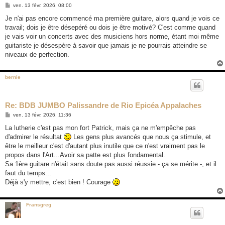
M
ven. 13 févr. 2026, 08:00
e
s
Je n'ai pas encore commencé ma première guitare, alors quand je vois ce
s
travail; dois je être désepéré ou dois je être motivé? C'est comme quand
a
g
je vais voir un concerts avec des musiciens hors norme, étant moi même
e
guitariste je désespère à savoir que jamais je ne pourrais atteindre se
niveaux de perfection.
bernie
Re: BDB JUMBO Palissandre de Rio Epicéa Appalaches
M
ven. 13 févr. 2026, 11:36
e
s
La lutherie c'est pas mon fort Patrick, mais ça ne m'empêche pas
s
d'admirer le résultat
Les gens plus avancés que nous ça stimule, et
a
g
être le meilleur c'est d'autant plus inutile que ce n'est vraiment pas le
e
propos dans l'Art...Avoir sa patte est plus fondamental.
Sa 1ère guitare n'était sans doute pas aussi réussie - ça se mérite -, et il
faut du temps...
Déjà s'y mettre, c'est bien ! Courage
Fransgreg