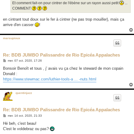
Et comment fait-on pour cintrer de l'ébène sur un rayon aussi petit
...
COMMENT
en cintrant tout doux sur le fer à cintrer (ne pas trop mouiller), mais ça
arrive d'en casser
!
marsupioux
Re: BDB JUMBO Palissandre de Rio Epicéa Appalaches
M
mer. 07 oct. 2020, 17:26
e
s
Bonsoir Benoît et tous , j' avais vu ça chez le steward de mon copain
s
Donald :
a
g
https://www.stewmac.com/luthier-tools-a ... -nuts.html
e
quentinjazz
Re: BDB JUMBO Palissandre de Rio Epicéa Appalaches
M
mer. 14 oct. 2020, 21:33
e
s
Hé beh, c'est beau!
s
C'est le voldebraz ou pas?
a
g