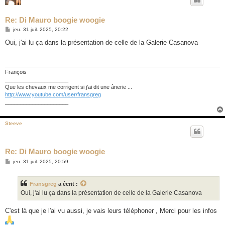
Re: Di Mauro boogie woogie
M
jeu. 31 juil. 2025, 20:22
e
s
Oui, j'ai lu ça dans la présentation de celle de la Galerie Casanova
s
a
g
e
François
_____________________
Que les chevaux me corrigent si j'ai dit une ânerie ...
http://www.youtube.com/user/fransgreg
_____________________
Steeve
Re: Di Mauro boogie woogie
M
jeu. 31 juil. 2025, 20:59
e
s
s
Fransgreg
a écrit :
a
g
Oui, j'ai lu ça dans la présentation de celle de la Galerie Casanova
e
C'est là que je l'ai vu aussi, je vais leurs téléphoner , Merci pour les infos