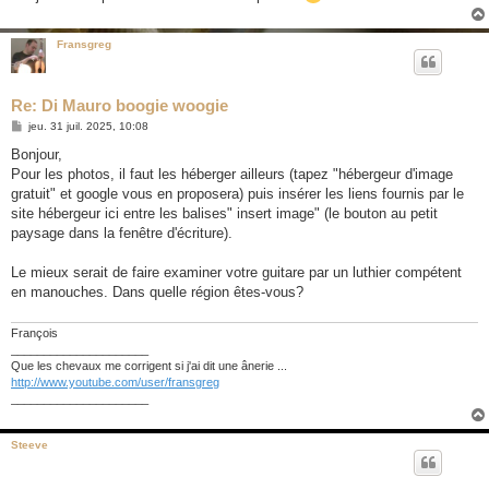
Fransgreg
Re: Di Mauro boogie woogie
M
jeu. 31 juil. 2025, 10:08
e
s
Bonjour,
s
Pour les photos, il faut les héberger ailleurs (tapez "hébergeur d'image
a
g
gratuit" et google vous en proposera) puis insérer les liens fournis par le
e
site hébergeur ici entre les balises" insert image" (le bouton au petit
paysage dans la fenêtre d'écriture).
Le mieux serait de faire examiner votre guitare par un luthier compétent
en manouches. Dans quelle région êtes-vous?
François
_____________________
Que les chevaux me corrigent si j'ai dit une ânerie ...
http://www.youtube.com/user/fransgreg
_____________________
Steeve