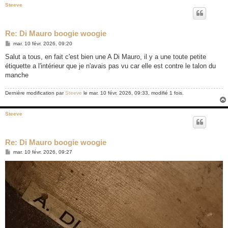
Steeve
Re: Di Mauro boogie woogie
M
mar. 10 févr. 2026, 09:20
e
s
Salut a tous, en fait c'est bien une A Di Mauro, il y a une toute petite
s
étiquette a l'intérieur que je n'avais pas vu car elle est contre le talon du
a
g
manche
e
Dernière modification par
Steeve
le mar. 10 févr. 2026, 09:33, modifié 1 fois.
Steeve
Re: Di Mauro boogie woogie
M
mar. 10 févr. 2026, 09:27
e
s
s
a
g
e