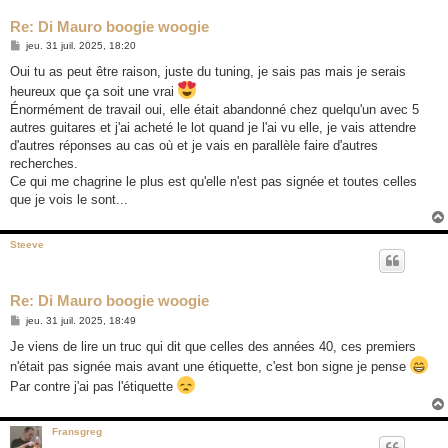
Re: Di Mauro boogie woogie
M
jeu. 31 juil. 2025, 18:20
e
s
Oui tu as peut être raison, juste du tuning, je sais pas mais je serais
s
heureux que ça soit une vrai
a
g
Énormément de travail oui, elle était abandonné chez quelqu'un avec 5
e
autres guitares et j'ai acheté le lot quand je l'ai vu elle, je vais attendre
d'autres réponses au cas où et je vais en parallèle faire d'autres
recherches.
Ce qui me chagrine le plus est qu'elle n'est pas signée et toutes celles
que je vois le sont...
Steeve
Re: Di Mauro boogie woogie
M
jeu. 31 juil. 2025, 18:49
e
s
Je viens de lire un truc qui dit que celles des années 40, ces premiers
s
n'était pas signée mais avant une étiquette, c'est bon signe je pense
a
g
Par contre j'ai pas l'étiquette
e
Fransgreg