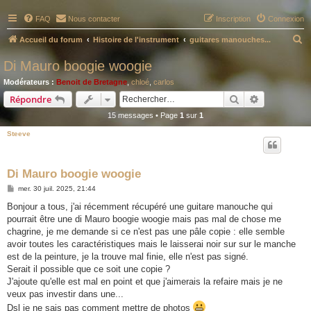
FAQ
Nous contacter
Inscription
Connexion
R
Accueil du forum
Histoire de l'instrument
guitares manouches...
e
Di Mauro boogie woogie
c
Modérateurs :
Benoit de Bretagne
,
chloé
,
carlos
h
Rechercher
Recherche 
Répondre
e
15 messages • Page
1
sur
1
r
Steeve
c
h
Di Mauro boogie woogie
e
M
mer. 30 juil. 2025, 21:44
r
e
s
Bonjour a tous, j'ai récemment récupéré une guitare manouche qui
s
pourrait être une di Mauro boogie woogie mais pas mal de chose me
a
g
chagrine, je me demande si ce n'est pas une pâle copie : elle semble
e
avoir toutes les caractéristiques mais le laisserai noir sur sur le manche
est de la peinture, je la trouve mal finie, elle n'est pas signé.
Serait il possible que ce soit une copie ?
J'ajoute qu'elle est mal en point et que j'aimerais la refaire mais je ne
veux pas investir dans une...
Dsl je ne sais pas comment mettre de photos