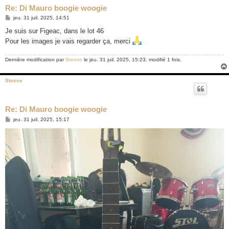
Re: Di Mauro boogie woogie
M
jeu. 31 juil. 2025, 14:51
e
s
Je suis sur Figeac, dans le lot 46
s
Pour les images je vais regarder ça, merci
a
g
e
Dernière modification par
Steeve
le jeu. 31 juil. 2025, 15:23, modifié 1 fois.
Steeve
Re: Di Mauro boogie woogie
M
jeu. 31 juil. 2025, 15:17
e
s
s
a
g
e