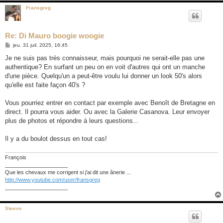
Fransgreg
Re: Di Mauro boogie woogie
M
jeu. 31 juil. 2025, 16:45
e
s
Je ne suis pas très connaisseur, mais pourquoi ne serait-elle pas une
s
authentique? En surfant un peu on en voit d'autres qui ont un manche
a
g
d'une pièce. Quelqu'un a peut-être voulu lui donner un look 50's alors
e
qu'elle est faite façon 40's ?
Vous pourriez entrer en contact par exemple avec Benoît de Bretagne en
direct. Il pourra vous aider. Ou avec la Galerie Casanova. Leur envoyer
plus de photos et répondre à leurs questions...
Il y a du boulot dessus en tout cas!
François
_____________________
Que les chevaux me corrigent si j'ai dit une ânerie ...
http://www.youtube.com/user/fransgreg
_____________________
Steeve