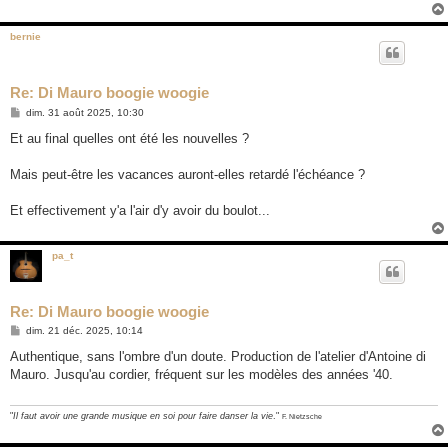
bernie
Re: Di Mauro boogie woogie
M
dim. 31 août 2025, 10:30
e
s
Et au final quelles ont été les nouvelles ?
s
a
g
Mais peut-être les vacances auront-elles retardé l'échéance ?
e
Et effectivement y'a l'air d'y avoir du boulot...
pa_t
Re: Di Mauro boogie woogie
M
dim. 21 déc. 2025, 10:14
e
s
Authentique, sans l'ombre d'un doute. Production de l'atelier d'Antoine di
s
Mauro. Jusqu'au cordier, fréquent sur les modèles des années '40.
a
g
e
"
Il faut avoir une grande musique en soi pour faire danser la vie
."
F. Nietzsche