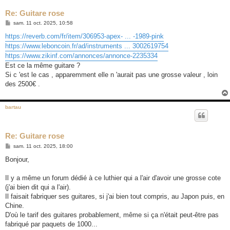
Re: Guitare rose
M
sam. 11 oct. 2025, 10:58
e
s
https://reverb.com/fr/item/306953-apex- ... -1989-pink
s
https://www.leboncoin.fr/ad/instruments ... 3002619754
a
g
https://www.zikinf.com/annonces/annonce-2235334
e
Est ce la même guitare ?
Si c 'est le cas , apparemment elle n 'aurait pas une grosse valeur , loin
des 2500€ .
bartau
Re: Guitare rose
M
sam. 11 oct. 2025, 18:00
e
s
Bonjour,
s
a
g
Il y a même un forum dédié à ce luthier qui a l'air d'avoir une grosse cote
e
(j'ai bien dit qui a l'air).
Il faisait fabriquer ses guitares, si j'ai bien tout compris, au Japon puis, en
Chine.
D'où le tarif des guitares probablement, même si ça n'était peut-être pas
fabriqué par paquets de 1000...