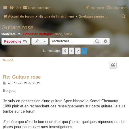
FAQ
Nous contacter
Inscription
Connexion
R
Accueil du forum
Histoire de l'instrument
Quelques raretés...
e
Guitare rose
c
Modérateurs :
Benoit de Bretagne
,
chloé
,
carlos
h
Rechercher
Recherche 
Répondre
e
1
2
3
Précédent
41 messages
r
c
Bubu31
h
e
Re: Guitare rose
r
M
ven. 10 oct. 2025, 22:20
e
s
Bonjour,
s
a
g
Je suis en possession d'une guitare Apex Nashville Kamel Chenaouy
e
1989 pink et en recherchant des renseignements sur cette guitare, je suis
tombé sur ce forum.
J'espère que c'est le bon endroit et que j'aurais quelques réponses ou des
pistes pour poursuivre mes investigations.