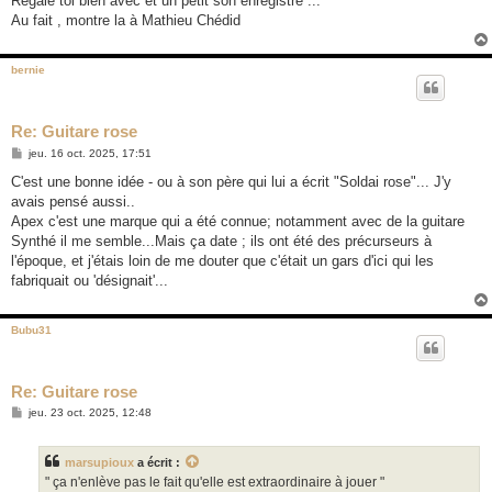
Régale toi bien avec et un petit son enregistré ...
e
Au fait , montre la à Mathieu Chédid
bernie
Re: Guitare rose
M
jeu. 16 oct. 2025, 17:51
e
s
C'est une bonne idée - ou à son père qui lui a écrit "Soldai rose"... J'y
s
avais pensé aussi..
a
g
Apex c'est une marque qui a été connue; notamment avec de la guitare
e
Synthé il me semble...Mais ça date ; ils ont été des précurseurs à
l'époque, et j'étais loin de me douter que c'était un gars d'ici qui les
fabriquait ou 'désignait'...
Bubu31
Re: Guitare rose
M
jeu. 23 oct. 2025, 12:48
e
s
s
marsupioux
a écrit :
a
g
" ça n'enlève pas le fait qu'elle est extraordinaire à jouer "
e