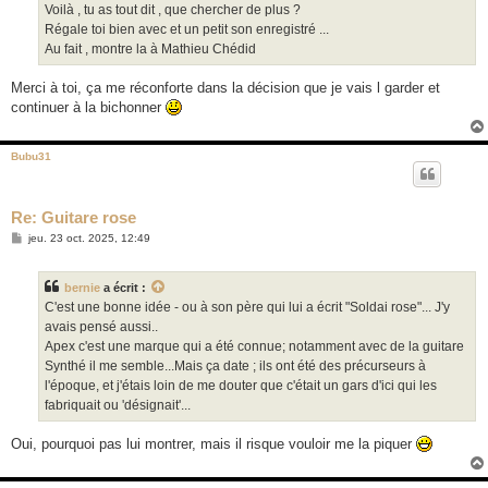
Voilà , tu as tout dit , que chercher de plus ?
Régale toi bien avec et un petit son enregistré ...
Au fait , montre la à Mathieu Chédid
Merci à toi, ça me réconforte dans la décision que je vais l garder et
continuer à la bichonner
Bubu31
Re: Guitare rose
M
jeu. 23 oct. 2025, 12:49
e
s
s
bernie
a écrit :
a
g
C'est une bonne idée - ou à son père qui lui a écrit "Soldai rose"... J'y
e
avais pensé aussi..
Apex c'est une marque qui a été connue; notamment avec de la guitare
Synthé il me semble...Mais ça date ; ils ont été des précurseurs à
l'époque, et j'étais loin de me douter que c'était un gars d'ici qui les
fabriquait ou 'désignait'...
Oui, pourquoi pas lui montrer, mais il risque vouloir me la piquer