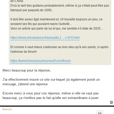
en Chine.
D'où le tarif des guitares probablement, même si ça n'était peut-être pas
fabriqué par paquets de 1000...
Il doit être assez âgé maintenant et, s'il travaille toujours un peu, ce
seraient ses fils qui auraient repris l'activité...
Voici un article qui parle de lui et qui, me semble-t-il date de 2025...
https://www.artcotedazur.fr/actualite,1 ... s-970.html
Et comme il vaut mieux s'adresser au bon dieu qu'à ses saints, ci-après
l'adresse du forum!
https://kamelchenaouy.forumactif.com/forum
Merci beaucoup pour ta réponse,
J'ai effectivement trouvé ce site sur-lequel j'ai également posté un
message, j'attend une réponse.
Encore merci à vous pour vos réponse, même si elle ne vaut pas
beaucoup, ça n'enlève pas le fait qu'elle est extraordinaire à jouer
Bubu31