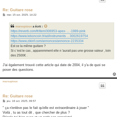
Re: Guitare rose
M
mer. 15 oct. 2025, 14:22
e
s
s
marsupioux
a écrit :
a
g
https://reverb.com/fr/item/306953-apex- ... -1989-pink
e
https://www.leboncoin.fr/ad/instruments ... 3002619754
https://www.zikinf.com/annonces/annonce-2235334
Est ce la même guitare ?
Si c 'est le cas , apparemment elle n 'aurait pas une grosse valeur , loin
des 2500€ .
J'ai également trouvé cette article qui date de 2004, il y'a de quoi se
poser des questions.
marsupioux
Re: Guitare rose
M
jeu. 16 oct. 2025, 09:57
e
s
" ça n'enlève pas le fait qu'elle est extraordinaire à jouer "
s
Voilà , tu as tout dit , que chercher de plus ?
a
g