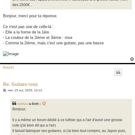
des 2500€ .
Bonjour, merci pour ta réponse.
Ce n'est pas une de celle-là :
- Elle a la forme de la 1ère
- La couleur de la 2ième et 3ième : rose
- Comme la 2ième, mais c'est une guitare, pas une basse
Bubu31
Re: Guitare rose
M
mer. 15 oct. 2025, 14:12
e
s
s
bartau
a écrit :
a
g
Bonjour,
e
Il y a même un forum dédié à ce luthier qui a l'air d'avoir une grosse
cote (j'ai bien dit qui a l'air).
Il faisait fabriquer ses guitares, si j'ai bien tout compris, au Japon puis,