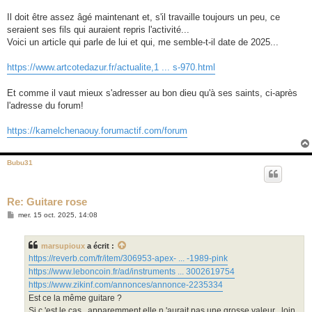
Il doit être assez âgé maintenant et, s'il travaille toujours un peu, ce
seraient ses fils qui auraient repris l'activité...
Voici un article qui parle de lui et qui, me semble-t-il date de 2025...
https://www.artcotedazur.fr/actualite,1 ... s-970.html
Et comme il vaut mieux s'adresser au bon dieu qu'à ses saints, ci-après
l'adresse du forum!
https://kamelchenaouy.forumactif.com/forum
Bubu31
Re: Guitare rose
M
mer. 15 oct. 2025, 14:08
e
s
s
marsupioux
a écrit :
a
g
https://reverb.com/fr/item/306953-apex- ... -1989-pink
e
https://www.leboncoin.fr/ad/instruments ... 3002619754
https://www.zikinf.com/annonces/annonce-2235334
Est ce la même guitare ?
Si c 'est le cas , apparemment elle n 'aurait pas une grosse valeur , loin