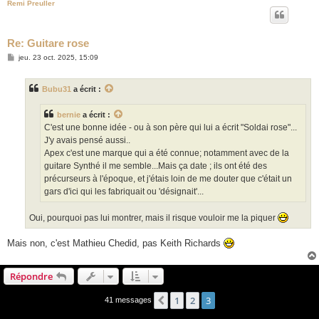
Remi Preuller
Re: Guitare rose
M
jeu. 23 oct. 2025, 15:09
e
s
s
Bubu31
a écrit :
a
g
e
bernie
a écrit :
C'est une bonne idée - ou à son père qui lui a écrit "Soldai rose"...
J'y avais pensé aussi..
Apex c'est une marque qui a été connue; notamment avec de la
guitare Synthé il me semble...Mais ça date ; ils ont été des
précurseurs à l'époque, et j'étais loin de me douter que c'était un
gars d'ici qui les fabriquait ou 'désignait'...
Oui, pourquoi pas lui montrer, mais il risque vouloir me la piquer
Mais non, c'est Mathieu Chedid, pas Keith Richards
Répondre
1
2
3
Précédent
41 messages