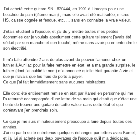
J'ai acheté cette guitare SN : 820444, en 1991 à Limoges pour une
bouchée de pain ((2ième main) , mais elle avait été maltraitée, micros
HS, caisse cognée et fendue, etc, ... sans en connaitre la vraie valeur.
J'étais étudiant à l'époque, et j'ai du y mettre toutes mes petites
économies car je voulais absolument cette guitare tellement j'avais été
séduit par son manche et son touché, même sans avoir pu en entendre le
son électrifié.
Il m'a fallu attendre 2 ans de plus avant de pouvoir l'amener chez un
luthier à Aurillac pour la faire remettre en état, et a ma grande surprise, le
luthier (dont j'ai oublié le nom) m'a annoncé qu'elle était garantie à vie et
que je n'avais que les frais de ports à payer.
Ce que j'ai fait immédiatement sans aucunes hésitations.
Elle donc été entièrement remise en état par Kamel en personne qui me
l'a retourné accompagnée d'une lettre de sa main qui disait que c'était une
honte de trouver une guitare de cette valeur dans cette état et que
dorénavant j'en prendrais soin.
Ce que je me suis minutieusement préoccupé à faire depuis toutes ces
années.
J'ai eu par la suite entretenus quelques échanges par lettres avec Kamel,
et j'ai lui ai acheté ses deux ouvrages de l'époque qu'il m'a dédicacés.