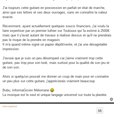
J'ai toujours cette guitare en possession en parfait en état de marche,
ainsi que ses lettres et ses deux ouvrages, sans en connaître la valeur
exacte.
Récemment, ayant actuellement quelques soucis financiers, j'ai voulu la
faire expertiser par un premier luthier sur Toulouse qui 'la estimé à 2500€
mais que il y'avait autant de travaux à réaliser dessus et qu'il ne prendrais
pas le risque de la prendre en magasin.
Il m'a quand même signé un papier dépôt/vente, et j'ai une désagréable
impression.
J'avoue que je suis un peu désemparé car j'aime vraiment trop cette
guitare, pas trop pour son look, mais surtout pour la qualité de son jeu et
de son son.
Alors si quelqu'un pouvait me donner un coup de main pour en connaitre
un peu plus sur cette guitare, j'apprécierais vraiment beaucoup.
Bubu, InformaGicien Mélomane
La musique est le seul et unique langage universel sur toute la planète.
marsupioux