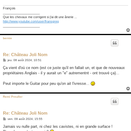
François
_____________________
Que les chevaux me corrigent si j'ai dit une ânerie ...
http://www.youtube.com/user/fransgreg
_____________________
bernie
Re: Château Joli Nom
M
jeu. 08 août 2024, 10:51
e
s
Ça vient d'où ce nom (est ce juste qu'il en fallait un, et que de nouveaux
s
propriétaires Anglais - il y aurait un "e" autrementnt - ont trouvé ça)...
a
g
e
Peut importe le Guitar pour peu qu'on ait l'ivresse...
Remi Preuller
Re: Château Joli Nom
M
ven. 09 août 2024, 15:55
e
s
Jamais vu nulle part, ni chez les cavistes, ni en grande surface !
s