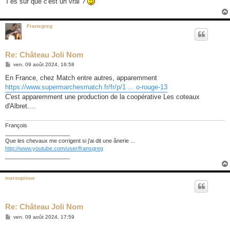
T'es sûr que c'est un vrai ?
a
g
e
Fransgreg
Re: Château Joli Nom
M
ven. 09 août 2024, 16:58
e
s
En France, chez Match entre autres, apparemment
s
https://www.supermarchesmatch.fr/fr/p/1 ... o-rouge-13
a
g
C'est apparemment une production de la coopérative Les coteaux
e
d'Albret....
François
_____________________
Que les chevaux me corrigent si j'ai dit une ânerie ...
http://www.youtube.com/user/fransgreg
_____________________
marsupioux
Re: Château Joli Nom
M
ven. 09 août 2024, 17:59
e
s