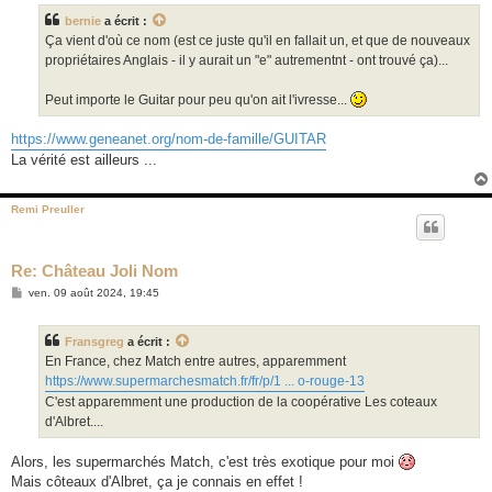
s
bernie
a écrit :
a
g
Ça vient d'où ce nom (est ce juste qu'il en fallait un, et que de nouveaux
e
propriétaires Anglais - il y aurait un "e" autrementnt - ont trouvé ça)...
Peut importe le Guitar pour peu qu'on ait l'ivresse...
https://www.geneanet.org/nom-de-famille/GUITAR
La vérité est ailleurs ...
Remi Preuller
Re: Château Joli Nom
M
ven. 09 août 2024, 19:45
e
s
s
Fransgreg
a écrit :
a
g
En France, chez Match entre autres, apparemment
e
https://www.supermarchesmatch.fr/fr/p/1 ... o-rouge-13
C'est apparemment une production de la coopérative Les coteaux
d'Albret....
Alors, les supermarchés Match, c'est très exotique pour moi
Mais côteaux d'Albret, ça je connais en effet !