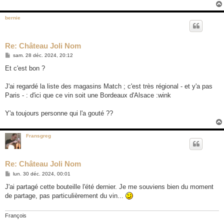
bernie
Re: Château Joli Nom
M
sam. 28 déc. 2024, 20:12
e
s
Et c'est bon ?
s
a
g
J'ai regardé la liste des magasins Match ; c'est très régional - et y'a pas
e
Paris - : d'ici que ce vin soit une Bordeaux d'Alsace :wink
Y'a toujours personne qui l'a gouté ??
Fransgreg
Re: Château Joli Nom
M
lun. 30 déc. 2024, 00:01
e
s
J'ai partagé cette bouteille l'été dernier. Je me souviens bien du moment
s
de partage, pas particulièrement du vin...
a
g
e
François
_____________________