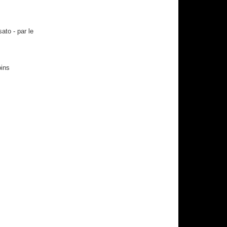
ato - par le
oins