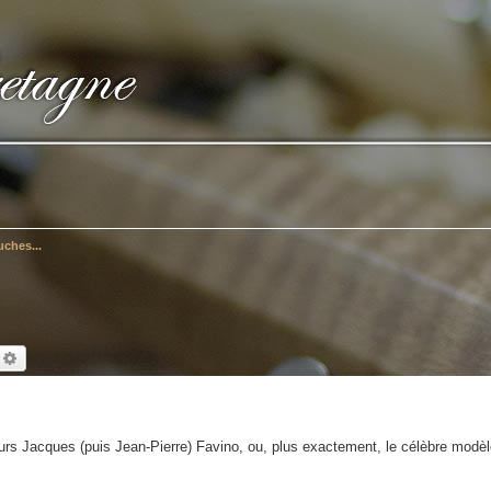
ches...
echercher
Recherche avancée
rs Jacques (puis Jean-Pierre) Favino, ou, plus exactement, le célèbre modèl