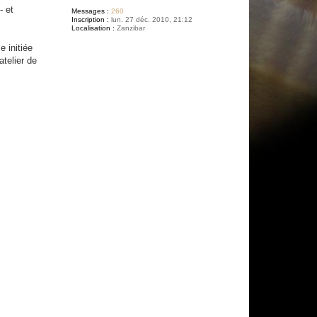
- et
Messages :
260
Inscription :
lun. 27 déc. 2010, 21:12
Localisation :
Zanzibar
e initiée
atelier de