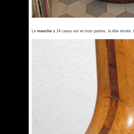
Le
manche
à 14 cases est en trois parties, la tête étroite. 