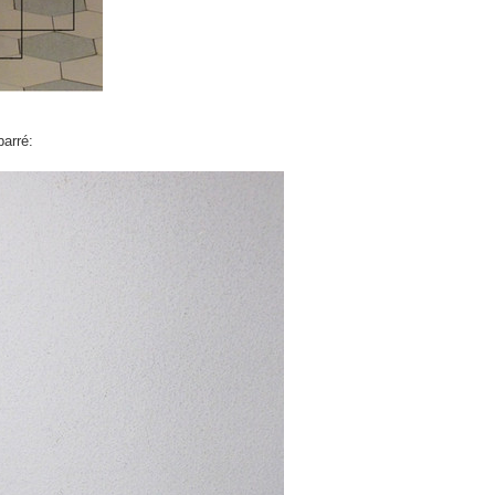
arré: