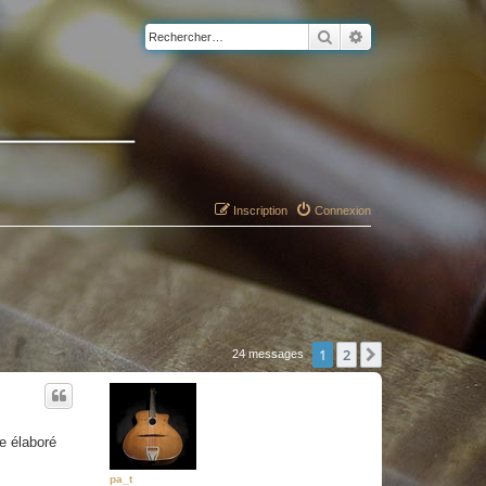
Rechercher
Recherche avancé
Inscription
Connexion
1
2
Suivant
24 messages
e élaboré
pa_t