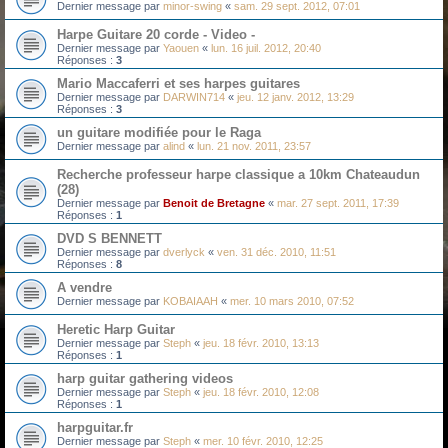
Dernier message par
minor-swing
«
sam. 29 sept. 2012, 07:01
Harpe Guitare 20 corde - Video -
Dernier message par
Yaouen
«
lun. 16 juil. 2012, 20:40
Réponses :
3
Mario Maccaferri et ses harpes guitares
Dernier message par
DARWIN714
«
jeu. 12 janv. 2012, 13:29
Réponses :
3
un guitare modifiée pour le Raga
Dernier message par
alind
«
lun. 21 nov. 2011, 23:57
Recherche professeur harpe classique a 10km Chateaudun
(28)
Dernier message par
Benoit de Bretagne
«
mar. 27 sept. 2011, 17:39
Réponses :
1
DVD S BENNETT
Dernier message par
dverlyck
«
ven. 31 déc. 2010, 11:51
Réponses :
8
A vendre
Dernier message par
KOBAIAAH
«
mer. 10 mars 2010, 07:52
Heretic Harp Guitar
Dernier message par
Steph
«
jeu. 18 févr. 2010, 13:13
Réponses :
1
harp guitar gathering videos
Dernier message par
Steph
«
jeu. 18 févr. 2010, 12:08
Réponses :
1
harpguitar.fr
Dernier message par
Steph
«
mer. 10 févr. 2010, 12:25