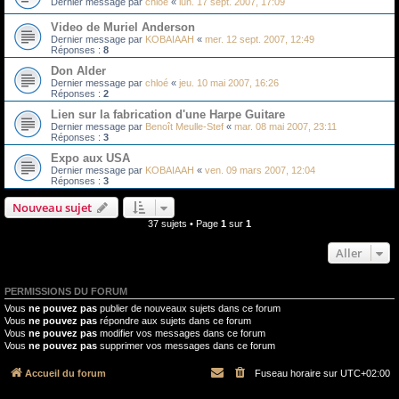
Dernier message par
chloé
«
lun. 17 sept. 2007, 17:09
Video de Muriel Anderson
Dernier message par
KOBAIAAH
«
mer. 12 sept. 2007, 12:49
Réponses :
8
Don Alder
Dernier message par
chloé
«
jeu. 10 mai 2007, 16:26
Réponses :
2
Lien sur la fabrication d'une Harpe Guitare
Dernier message par
Benoît Meulle-Stef
«
mar. 08 mai 2007, 23:11
Réponses :
3
Expo aux USA
Dernier message par
KOBAIAAH
«
ven. 09 mars 2007, 12:04
Réponses :
3
Nouveau sujet
37 sujets • Page
1
sur
1
Aller
PERMISSIONS DU FORUM
Vous
ne pouvez pas
publier de nouveaux sujets dans ce forum
Vous
ne pouvez pas
répondre aux sujets dans ce forum
Vous
ne pouvez pas
modifier vos messages dans ce forum
Vous
ne pouvez pas
supprimer vos messages dans ce forum
Accueil du forum
Fuseau horaire sur
UTC+02:00