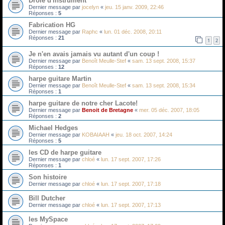
Drole d'instrument
Dernier message par
jocelyn
«
jeu. 15 janv. 2009, 22:46
Réponses :
5
Fabrication HG
Dernier message par
Raphc
«
lun. 01 déc. 2008, 20:11
Réponses :
21
1
2
Je n'en avais jamais vu autant d'un coup !
Dernier message par
Benoît Meulle-Stef
«
sam. 13 sept. 2008, 15:37
Réponses :
12
harpe guitare Martin
Dernier message par
Benoît Meulle-Stef
«
sam. 13 sept. 2008, 15:34
Réponses :
1
harpe guitare de notre cher Lacote!
Dernier message par
Benoit de Bretagne
«
mer. 05 déc. 2007, 18:05
Réponses :
2
Michael Hedges
Dernier message par
KOBAIAAH
«
jeu. 18 oct. 2007, 14:24
Réponses :
5
les CD de harpe guitare
Dernier message par
chloé
«
lun. 17 sept. 2007, 17:26
Réponses :
1
Son histoire
Dernier message par
chloé
«
lun. 17 sept. 2007, 17:18
Bill Dutcher
Dernier message par
chloé
«
lun. 17 sept. 2007, 17:13
les MySpace