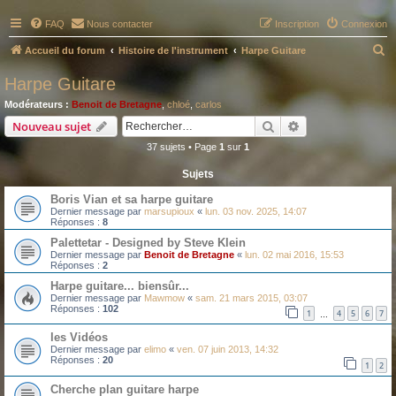
FAQ
Nous contacter
Inscription
Connexion
R
Accueil du forum
Histoire de l'instrument
Harpe Guitare
e
Harpe Guitare
c
Modérateurs :
Benoit de Bretagne
,
chloé
,
carlos
h
Rechercher
Recherche avanc
Nouveau sujet
e
37 sujets • Page
1
sur
1
r
Sujets
c
Boris Vian et sa harpe guitare
h
Dernier message par
marsupioux
«
lun. 03 nov. 2025, 14:07
e
Réponses :
8
r
Palettetar - Designed by Steve Klein
Dernier message par
Benoit de Bretagne
«
lun. 02 mai 2016, 15:53
Réponses :
2
Harpe guitare... biensûr...
Dernier message par
Mawmow
«
sam. 21 mars 2015, 03:07
Réponses :
102
1
4
5
6
7
…
les Vidéos
Dernier message par
elimo
«
ven. 07 juin 2013, 14:32
Réponses :
20
1
2
Cherche plan guitare harpe