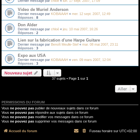
Dernier message par
chloé
«
lun. 17 sept. 2007, 17:09
Video de Muriel Anderson
Dernier message par
KOBAIAAH
«
mer. 12 sept. 2007, 12:49
Réponses :
8
Don Alder
Dernier message par
chloé
«
jeu. 10 mai 2007, 16:26
Réponses :
2
Lien sur la fabrication d'une Harpe Guitare
Dernier message par
Benoît Meulle-Stef
«
mar. 08 mai 2007, 23:11
Réponses :
3
Expo aux USA
Dernier message par
KOBAIAAH
«
ven. 09 mars 2007, 12:04
Réponses :
3
Nouveau sujet
37 sujets • Page
1
sur
1
Aller
PERMISSIONS DU FORUM
Vous
ne pouvez pas
publier de nouveaux sujets dans ce forum
Vous
ne pouvez pas
répondre aux sujets dans ce forum
Vous
ne pouvez pas
modifier vos messages dans ce forum
Vous
ne pouvez pas
supprimer vos messages dans ce forum
Accueil du forum
Fuseau horaire sur
UTC+02:00