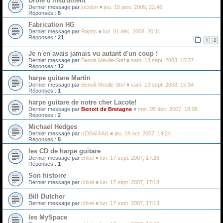
Drole d'instrument
Dernier message par
jocelyn
«
jeu. 15 janv. 2009, 22:46
Réponses :
5
Fabrication HG
Dernier message par
Raphc
«
lun. 01 déc. 2008, 20:11
Réponses :
21
1
2
Je n'en avais jamais vu autant d'un coup !
Dernier message par
Benoît Meulle-Stef
«
sam. 13 sept. 2008, 15:37
Réponses :
12
harpe guitare Martin
Dernier message par
Benoît Meulle-Stef
«
sam. 13 sept. 2008, 15:34
Réponses :
1
harpe guitare de notre cher Lacote!
Dernier message par
Benoit de Bretagne
«
mer. 05 déc. 2007, 18:05
Réponses :
2
Michael Hedges
Dernier message par
KOBAIAAH
«
jeu. 18 oct. 2007, 14:24
Réponses :
5
les CD de harpe guitare
Dernier message par
chloé
«
lun. 17 sept. 2007, 17:26
Réponses :
1
Son histoire
Dernier message par
chloé
«
lun. 17 sept. 2007, 17:18
Bill Dutcher
Dernier message par
chloé
«
lun. 17 sept. 2007, 17:13
les MySpace