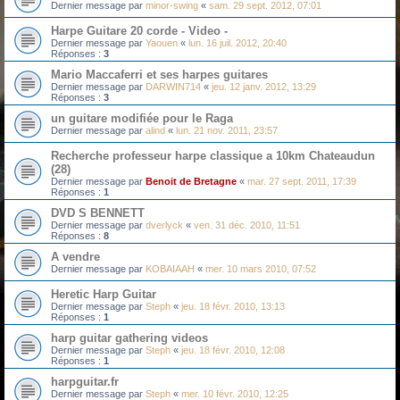
Dernier message par
minor-swing
«
sam. 29 sept. 2012, 07:01
Harpe Guitare 20 corde - Video -
Dernier message par
Yaouen
«
lun. 16 juil. 2012, 20:40
Réponses :
3
Mario Maccaferri et ses harpes guitares
Dernier message par
DARWIN714
«
jeu. 12 janv. 2012, 13:29
Réponses :
3
un guitare modifiée pour le Raga
Dernier message par
alind
«
lun. 21 nov. 2011, 23:57
Recherche professeur harpe classique a 10km Chateaudun
(28)
Dernier message par
Benoit de Bretagne
«
mar. 27 sept. 2011, 17:39
Réponses :
1
DVD S BENNETT
Dernier message par
dverlyck
«
ven. 31 déc. 2010, 11:51
Réponses :
8
A vendre
Dernier message par
KOBAIAAH
«
mer. 10 mars 2010, 07:52
Heretic Harp Guitar
Dernier message par
Steph
«
jeu. 18 févr. 2010, 13:13
Réponses :
1
harp guitar gathering videos
Dernier message par
Steph
«
jeu. 18 févr. 2010, 12:08
Réponses :
1
harpguitar.fr
Dernier message par
Steph
«
mer. 10 févr. 2010, 12:25