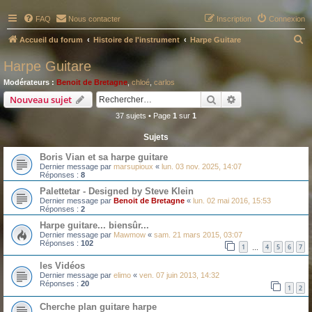
FAQ
Nous contacter
Inscription
Connexion
R
Accueil du forum
Histoire de l'instrument
Harpe Guitare
e
Harpe Guitare
c
Modérateurs :
Benoit de Bretagne
,
chloé
,
carlos
h
Rechercher
Recherche avanc
Nouveau sujet
e
37 sujets • Page
1
sur
1
r
Sujets
c
Boris Vian et sa harpe guitare
h
Dernier message par
marsupioux
«
lun. 03 nov. 2025, 14:07
e
Réponses :
8
r
Palettetar - Designed by Steve Klein
Dernier message par
Benoit de Bretagne
«
lun. 02 mai 2016, 15:53
Réponses :
2
Harpe guitare... biensûr...
Dernier message par
Mawmow
«
sam. 21 mars 2015, 03:07
Réponses :
102
1
4
5
6
7
…
les Vidéos
Dernier message par
elimo
«
ven. 07 juin 2013, 14:32
Réponses :
20
1
2
Cherche plan guitare harpe