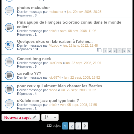
photos mcbuchor
Dernier message par
mcbuchor
«
jeu. 20 nov. 2008, 20:25
Réponses :
3
Pinalapupu de François Sciortino connu dans le monde
entier!
Dernier message par
chloé
«
sam. 08 nov. 2008, 11:06
Réponses :
1
Quelques ukus en fabrication à l'atelier...
Dernier message par
Mizpou
«
jeu. 12 janv. 2012, 12:48
Réponses :
81
1
2
3
4
5
6
Concert long neck
Dernier message par
ukeChris
«
lun. 22 sept. 2008, 21:06
Réponses :
6
carvalho ???
Dernier message par
lojo8574
«
lun. 22 sept. 2008, 18:52
pour ceux qui aiment bien chanter les Beatles...
Dernier message par
rapha
«
lun. 22 sept. 2008, 11:32
Réponses :
4
uKulele son jazz quel type bois ?
Dernier message par
chloé
«
ven. 05 sept. 2008, 17:55
Réponses :
1
Nouveau sujet
1
2
3
Suivant
132 sujets