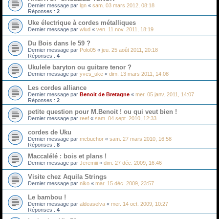
Dernier message par
lgn
«
sam. 03 mars 2012, 08:18
Réponses :
2
Uke électrique à cordes métalliques
Dernier message par
wlud
«
ven. 11 nov. 2011, 18:19
Du Bois dans le 59 ?
Dernier message par
Polo05
«
jeu. 25 août 2011, 20:18
Réponses :
4
Ukulele baryton ou guitare tenor ?
Dernier message par
yves_uke
«
dim. 13 mars 2011, 14:08
Les cordes alliance
Dernier message par
Benoit de Bretagne
«
mer. 05 janv. 2011, 14:07
Réponses :
2
petite question pour M.Benoit ! ou qui veut bien !
Dernier message par
reef
«
sam. 04 sept. 2010, 12:33
cordes de Uku
Dernier message par
mcbuchor
«
sam. 27 mars 2010, 16:58
Réponses :
8
Maccalélé : bois et plans !
Dernier message par
Jeremiii
«
dim. 27 déc. 2009, 16:46
Visite chez Aquila Strings
Dernier message par
niko
«
mar. 15 déc. 2009, 23:57
Le bambou !
Dernier message par
aldeaselva
«
mer. 14 oct. 2009, 10:27
Réponses :
4