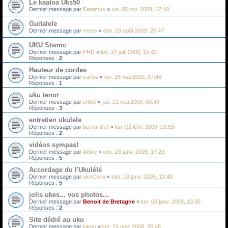
Le kaaloa Uks50
Dernier message par
Faramus
«
lun. 05 oct. 2009, 17:40
Guitalele
Dernier message par
reves
«
dim. 23 août 2009, 20:47
UKU Stwmc
Dernier message par
PHD
«
lun. 27 juil. 2009, 15:42
Réponses :
2
Hauteur de cordes
Dernier message par
carlos
«
lun. 25 mai 2009, 07:46
Réponses :
1
uku tenor
Dernier message par
chloé
«
jeu. 21 mai 2009, 00:49
Réponses :
3
entretien ukulele
Dernier message par
bernardref
«
lun. 02 févr. 2009, 15:53
Réponses :
2
vidéos sympas!
Dernier message par
Arbre
«
ven. 23 janv. 2009, 17:23
Réponses :
5
Accordage du l'Ukulélé
Dernier message par
ukeChris
«
dim. 18 janv. 2009, 13:48
Réponses :
5
jolis ukes... vos photos...
Dernier message par
Benoit de Bretagne
«
lun. 05 janv. 2009, 13:36
Réponses :
2
Site dédié au uku
Dernier message par
lukou
«
lun. 24 nov. 2008, 20:48