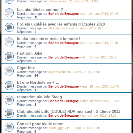
Dernier message par
Hikeno
«
mar. 21 févr. 2023, 01:09
Les ukulélistes connus ?
Dernier message par
Benoit de Bretagne
«
lun. 19 mars 2018, 09:14
Réponses :
11
Projets ukulélés avec les enfants d'Etaples 2018
Dernier message par
Mr Esteban
«
ven. 16 mars 2018, 16:18
Réponses :
4
le uku persiste et reste à la mode !
Dernier message par
Benoit de Bretagne
«
lun. 12 mars 2018, 12:48
Réponses :
4
Partition Jake
Dernier message par
Benoit de Bretagne
«
dim. 13 nov. 2016, 15:03
Réponses :
5
Cigar box
Dernier message par
lullyberyn
«
dim. 23 nov. 2014, 20:04
Réponses :
14
Et une Nordiste en + ...
Dernier message par
Benoit de Bretagne
«
mar. 18 mars 2014, 13:46
Réponses :
1
reparation ukulele Stagg
Dernier message par
Benoit de Bretagne
«
mar. 18 mars 2014, 13:43
Réponses :
1
Club ukulélé Lille (COULE) RDV mensuel : S 16nov 2013
Dernier message par
Benoit de Bretagne
«
jeu. 14 nov. 2013, 14:12
Conseil pour ukule tenor
Dernier message par
NikkGiggs
«
jeu. 18 juil. 2013, 13:38
Réponses :
6