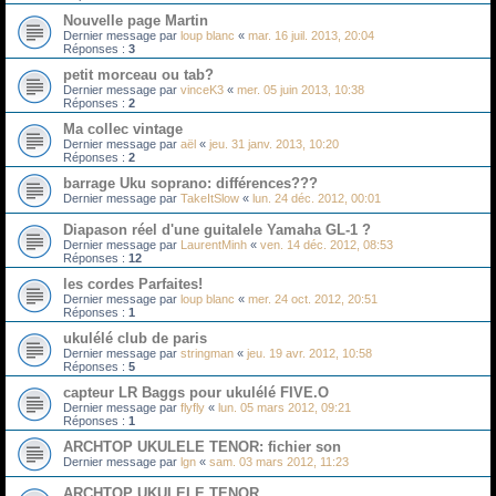
Nouvelle page Martin
Dernier message par
loup blanc
«
mar. 16 juil. 2013, 20:04
Réponses :
3
petit morceau ou tab?
Dernier message par
vinceK3
«
mer. 05 juin 2013, 10:38
Réponses :
2
Ma collec vintage
Dernier message par
aël
«
jeu. 31 janv. 2013, 10:20
Réponses :
2
barrage Uku soprano: différences???
Dernier message par
TakeItSlow
«
lun. 24 déc. 2012, 00:01
Diapason réel d'une guitalele Yamaha GL-1 ?
Dernier message par
LaurentMinh
«
ven. 14 déc. 2012, 08:53
Réponses :
12
les cordes Parfaites!
Dernier message par
loup blanc
«
mer. 24 oct. 2012, 20:51
Réponses :
1
ukulélé club de paris
Dernier message par
stringman
«
jeu. 19 avr. 2012, 10:58
Réponses :
5
capteur LR Baggs pour ukulélé FIVE.O
Dernier message par
flyfly
«
lun. 05 mars 2012, 09:21
Réponses :
1
ARCHTOP UKULELE TENOR: fichier son
Dernier message par
lgn
«
sam. 03 mars 2012, 11:23
ARCHTOP UKULELE TENOR