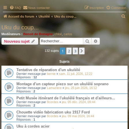
FAQ
Nous contacter
Inscription
Connexion
R
Accueil du forum
Ukulélé
Uku du coup...
e
Uku du coup...
c
Modérateurs :
Benoit de Bretagne
,
chloé
,
carlos
h
Rechercher
Recherche avanc
Nouveau sujet
e
1
2
3
Suivant
132 sujets
r
c
Sujets
h
Tentative de réparation d'un ukulélé
e
Dernier message par
bernie
«
sam. 11 juil. 2026, 12:22
Réponses :
12
r
Montage d'un capteur piezo sur un ukulélé soprano
Dernier message par
Lamaziere
«
jeu. 25 juin 2026, 16:12
Réponses :
2
Petit Musée itinérant de l'ukulélé français et d'ailleurs...
Dernier message par
8cordes
«
jeu. 05 déc. 2024, 09:44
Réponses :
2
Chouette vidéo fabrication uku 1917 Ford
Dernier message par
8cordes
«
jeu. 09 mai 2024, 16:44
Réponses :
1
Uku à cordes acier