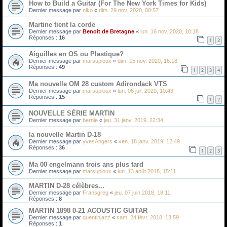
How to Build a Guitar (For The New York Times for Kids)
Dernier message par
niko
«
dim. 29 nov. 2020, 00:57
Martine tient la corde
Dernier message par
Benoit de Bretagne
«
lun. 16 nov. 2020, 10:18
Réponses :
16
1
2
Aiguilles en OS ou Plastique?
Dernier message par
marsupioux
«
dim. 15 nov. 2020, 16:18
Réponses :
49
1
2
3
4
Ma nouvelle OM 28 custom Adirondack VTS
Dernier message par
marsupioux
«
lun. 06 juil. 2020, 10:43
Réponses :
15
1
2
NOUVELLE SÉRIE MARTIN
Dernier message par
bernie
«
jeu. 31 janv. 2019, 22:34
la nouvelle Martin D-18
Dernier message par
yvesAngers
«
ven. 18 janv. 2019, 12:49
Réponses :
36
1
2
3
Ma 00 engelmann trois ans plus tard
Dernier message par
marsupioux
«
lun. 13 août 2018, 15:11
MARTIN D-28 célèbres...
Dernier message par
Fransgreg
«
jeu. 07 juin 2018, 18:11
Réponses :
8
MARTIN 1898 0-21 ACOUSTIC GUITAR
Dernier message par
quentinjazz
«
sam. 24 févr. 2018, 13:59
Réponses :
1