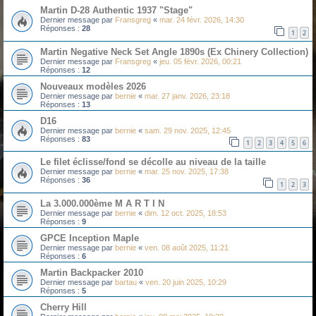
Martin D-28 Authentic 1937 "Stage"
Dernier message par
Fransgreg
«
mar. 24 févr. 2026, 14:30
Réponses :
28
1
2
Martin Negative Neck Set Angle 1890s (Ex Chinery Collection)
Dernier message par
Fransgreg
«
jeu. 05 févr. 2026, 00:21
Réponses :
12
Nouveaux modèles 2026
Dernier message par
bernie
«
mar. 27 janv. 2026, 23:18
Réponses :
13
D16
Dernier message par
bernie
«
sam. 29 nov. 2025, 12:45
Réponses :
83
1
2
3
4
5
6
Le filet éclisse/fond se décolle au niveau de la taille
Dernier message par
bernie
«
mar. 25 nov. 2025, 17:38
Réponses :
36
1
2
3
La 3.000.000ème M A R T I N
Dernier message par
bernie
«
dim. 12 oct. 2025, 18:53
Réponses :
9
GPCE Inception Maple
Dernier message par
bernie
«
ven. 08 août 2025, 11:21
Réponses :
6
Martin Backpacker 2010
Dernier message par
bartau
«
ven. 20 juin 2025, 10:29
Réponses :
5
Cherry Hill