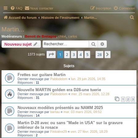
FAQ
Nous contacter
Inscription
Connexion
R
Accueil du forum
Histoire de l'instrument
Martin...
e
Martin...
c
Modérateurs :
Benoit de Bretagne
,
chloé
,
carlos
h
Rechercher
Recherche avanc
Nouveau sujet
e
Page
1
sur
28
1
2
3
4
5
28
Suivant
1373 sujets
r
…
c
Sujets
h
Frettes sur guitare Martin
e
Dernier message par
Pablodelom
«
lun. 29 juin 2026, 14:35
Réponses :
11
r
Nouvelle MARTIN golden era D28-une tuerie
Dernier message par
Pablodelom
«
mer. 25 mars 2026, 12:28
Réponses :
31
1
2
3
Nouveaux modèles présentés au NAMM 2025
Dernier message par
bartau
«
mar. 03 mars 2026, 09:52
Réponses :
14
Martin D-28 avec ou sans "Made in USA" sur la gravure
intèrieur de la rosace
Dernier message par
Finistère29
«
ven. 27 févr. 2026, 18:29
Réponses :
2