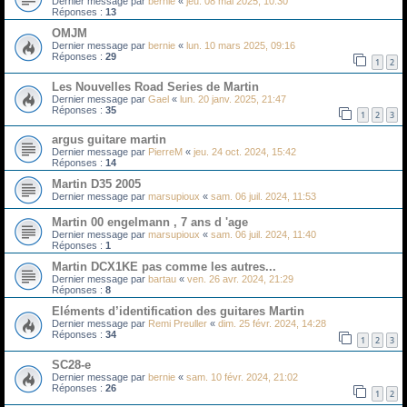
Dernier message par
bernie
«
jeu. 08 mai 2025, 10:30
Réponses :
13
OMJM
Dernier message par
bernie
«
lun. 10 mars 2025, 09:16
Réponses :
29
1
2
Les Nouvelles Road Series de Martin
Dernier message par
Gael
«
lun. 20 janv. 2025, 21:47
Réponses :
35
1
2
3
argus guitare martin
Dernier message par
PierreM
«
jeu. 24 oct. 2024, 15:42
Réponses :
14
Martin D35 2005
Dernier message par
marsupioux
«
sam. 06 juil. 2024, 11:53
Martin 00 engelmann , 7 ans d 'age
Dernier message par
marsupioux
«
sam. 06 juil. 2024, 11:40
Réponses :
1
Martin DCX1KE pas comme les autres...
Dernier message par
bartau
«
ven. 26 avr. 2024, 21:29
Réponses :
8
Eléments d’identification des guitares Martin
Dernier message par
Remi Preuller
«
dim. 25 févr. 2024, 14:28
Réponses :
34
1
2
3
SC28-e
Dernier message par
bernie
«
sam. 10 févr. 2024, 21:02
Réponses :
26
1
2