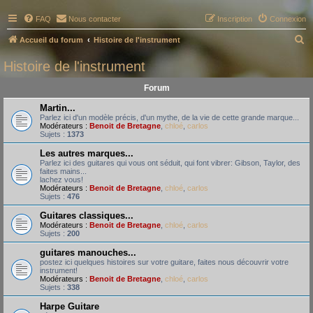
FAQ
Nous contacter
Inscription
Connexion
R
Accueil du forum
Histoire de l'instrument
e
Histoire de l'instrument
c
Forum
h
e
Martin...
Parlez ici d'un modèle précis, d'un mythe, de la vie de cette grande marque...
r
Modérateurs :
Benoit de Bretagne
,
chloé
,
carlos
Sujets :
1373
c
Les autres marques...
h
Parlez ici des guitares qui vous ont séduit, qui font vibrer: Gibson, Taylor, des
faites mains...
e
lachez vous!
Modérateurs :
Benoit de Bretagne
,
chloé
,
carlos
r
Sujets :
476
Guitares classiques...
Modérateurs :
Benoit de Bretagne
,
chloé
,
carlos
Sujets :
200
guitares manouches...
postez ici quelques histoires sur votre guitare, faites nous découvrir votre
instrument!
Modérateurs :
Benoit de Bretagne
,
chloé
,
carlos
Sujets :
338
Harpe Guitare