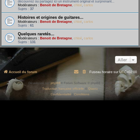
découvrez ou partagez ici un instrument original et surprenant...
Modérateurs :
Benoit de Bretagne
,
chloé
,
carlos
Sujets :
37
Histoires et origines de guitares...
Modérateurs :
Benoit de Bretagne
,
chloé
,
carlos
Sujets :
61
Quelques raretés...
Modérateurs :
Benoit de Bretagne
,
chloé
,
carlos
Sujets :
131
Aller
Accueil du forum
Fuseau horaire sur
UTC+02:00
Développé par
phpBB
® Forum Software © phpBB Limited
Traduction française officielle
©
Qiaeru
Confidentialité
|
Conditions