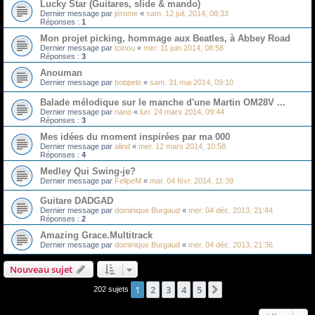
Lucky Star (Guitares, slide & mando)
Dernier message par
jérome
«
sam. 12 juil. 2014, 08:33
Réponses :
1
Mon projet picking, hommage aux Beatles, à Abbey Road
Dernier message par
toinou
«
mer. 11 juin 2014, 08:58
Réponses :
3
Anouman
Dernier message par
bobpelo
«
sam. 31 mai 2014, 09:10
Balade mélodique sur le manche d'une Martin OM28V ...
Dernier message par
nano
«
lun. 24 mars 2014, 09:44
Réponses :
3
Mes idées du moment inspirées par ma 000
Dernier message par
alind
«
mer. 12 mars 2014, 10:58
Réponses :
4
Medley Qui Swing-je?
Dernier message par
FelipeM
«
mar. 04 févr. 2014, 11:39
Guitare DADGAD
Dernier message par
dominique Burgaud
«
mer. 04 déc. 2013, 21:44
Réponses :
2
Amazing Grace.Multitrack
Dernier message par
dominique Burgaud
«
mer. 04 déc. 2013, 21:36
Nouveau sujet
1
2
3
4
5
Suivant
202 sujets