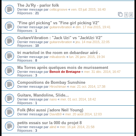
The Ju'Ry - parlor folk
Dernier message par
celticgroove
«
ven. 03 juil. 2015, 16:40
Réponses :
21
1
2
"Fine girl picking" vs "Fine girl picking V2"
Dernier message par
guitarevibration
«
dim. 17 mai 2015, 19:41
Réponses :
1
GuitareVibration : "Jack Uzi" vs "JackUzi V2"
Dernier message par
guitarevibration
«
jeu. 14 mai 2015, 22:05
Réponses :
10
tri martolod in the room en debardeur aéré .
Dernier message par
milsabords
«
lun. 26 janv. 2015, 19:34
Réponses :
8
Ma Torres après quelques mois de murissement
Dernier message par
Benoit de Bretagne
«
mer. 31 déc. 2014, 16:47
Réponses :
3
Compositions de Bombay Sunshine
Dernier message par
Hiroshiman
«
mar. 21 oct. 2014, 17:38
Guitare, Mandoline, Slide...
Dernier message par
nano
«
mer. 01 oct. 2014, 18:42
Réponses :
1
Folk (Moi aussi j'adore Neil Young)
Dernier message par
Davidb9
«
mer. 20 août 2014, 12:03
petits essais sur la 000 du projet 8
Dernier message par
alind
«
mer. 16 juil. 2014, 21:58
Réponses :
3