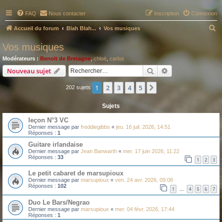
FAQ
Nous contacter
Inscription
Connexion
R
Accueil du forum
Blah Blah...
Vos musiques
e
Vos musiques
c
Modérateurs :
Benoit de Bretagne
,
chloé
,
carlos
h
Rechercher
Recherche avanc
Nouveau sujet
e
1
2
3
4
5
Suivant
202 sujets
r
c
Sujets
h
leçon N°3 VC
e
Dernier message par
freddiegibbs
«
jeu. 16 juil. 2026, 14:51
Réponses :
1
r
Guitare irlandaise
Dernier message par
Jean Banwarth
«
mer. 17 juin 2026, 11:22
Réponses :
33
1
2
3
Le petit cabaret de marsupioux
Dernier message par
marsupioux
«
ven. 24 avr. 2026, 09:08
Réponses :
102
1
4
5
6
7
…
Duo Le Bars/Negrao
Dernier message par
marsupioux
«
mer. 04 févr. 2026, 17:44
Réponses :
1