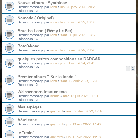
Nouvel album : Symbiose
Dernier message par
remi
«
lun. 26 janv. 2026, 20:25
Réponses :
2
Nomade ( Original)
Dernier message par
remi
«
lun. 06 oct. 2025, 19:50
Brug ha Lann ( Rémy Le Fer)
Dernier message par
remi
«
sam. 05 juil. 2025, 13:50
Réponses :
6
Botoù-koad
Dernier message par
remi
«
lun. 07 avr. 2025, 23:20
quelques petites compositions en DADGAD
Dernier message par
remi
«
jeu. 31 oct. 2024, 21:45
Réponses :
27
1
2
Premier album " Sur la lande "
Dernier message par
remi
«
sam. 12 août 2023, 16:26
Réponses :
2
Weissenborn instrumental
Dernier message par
bernie
«
mar. 13 juin 2023, 11:01
Réponses :
2
Mes arpèges.
Dernier message par
guy tard
«
mar. 06 déc. 2022, 17:16
Aôutienne
Dernier message par
guy tard
«
jeu. 19 mai 2022, 17:46
le "train"
Dernier message par
guy tard
«
lun. 11 avr. 2022, 19:18