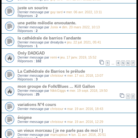
juste un sourire
Dernier message par
guy tard
«
mer. 06 avr. 2022, 13:11
Réponses :
2
une petite mélodie envoutante.
Dernier message par
Jonix
«
dim. 20 mars 2022, 10:13
Réponses :
2
la cathédrale de barrios l'andante
Dernier message par
dreatyda
«
jeu. 22 juil. 2021, 05:41
Réponses :
1
Only DADGAD
Dernier message par
remi
«
jeu. 17 janv. 2019, 15:52
Réponses :
102
1
4
5
6
7
…
La Cathédrale de Barrios le prélude
Dernier message par
christour
«
mer. 17 oct. 2018, 13:07
Réponses :
3
mon groupe de Folk/Blues ... Kill Gallon
Dernier message par
NikkGiggs
«
mer. 19 sept. 2018, 19:50
Réponses :
25
1
2
variations N°4 cours
Dernier message par
christour
«
mar. 19 avr. 2016, 18:43
énigme
Dernier message par
christour
«
mar. 19 avr. 2016, 12:29
un vieux morceau ( je ne parle pas de moi ! )
Dernier message par
marsupioux
«
lun. 11 avr. 2016, 20:51