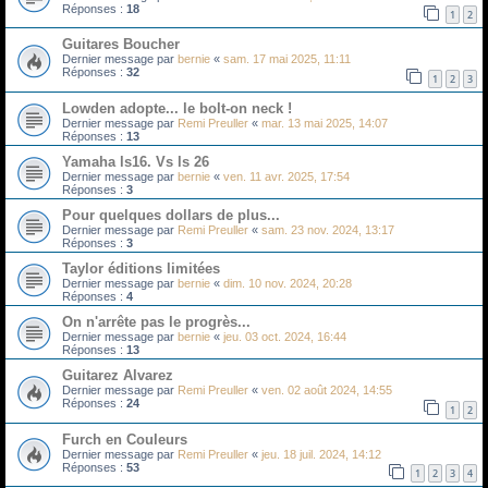
Réponses :
18
1
2
Guitares Boucher
Dernier message par
bernie
«
sam. 17 mai 2025, 11:11
Réponses :
32
1
2
3
Lowden adopte... le bolt-on neck !
Dernier message par
Remi Preuller
«
mar. 13 mai 2025, 14:07
Réponses :
13
Yamaha ls16. Vs ls 26
Dernier message par
bernie
«
ven. 11 avr. 2025, 17:54
Réponses :
3
Pour quelques dollars de plus...
Dernier message par
Remi Preuller
«
sam. 23 nov. 2024, 13:17
Réponses :
3
Taylor éditions limitées
Dernier message par
bernie
«
dim. 10 nov. 2024, 20:28
Réponses :
4
On n'arrête pas le progrès...
Dernier message par
bernie
«
jeu. 03 oct. 2024, 16:44
Réponses :
13
Guitarez Alvarez
Dernier message par
Remi Preuller
«
ven. 02 août 2024, 14:55
Réponses :
24
1
2
Furch en Couleurs
Dernier message par
Remi Preuller
«
jeu. 18 juil. 2024, 14:12
Réponses :
53
1
2
3
4