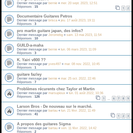
Dernier message par
bernie
«
mer. 20 sept. 2023, 12:51
Réponses :
15
1
2
Documentaire Guitares Petros
Dernier message par
brisca
«
jeu. 17 août 2023, 19:11
Réponses :
3
pro martin guitare japan, des infos?
Dernier message par
Jeromebg
«
sam. 13 mai 2023, 11:54
Réponses :
10
GUILD-a-maha
Dernier message par
bernie
«
lun. 06 mars 2023, 11:09
Réponses :
3
K. Yairi v800 ??
Dernier message par
yves497
«
mar. 08 nov. 2022, 10:45
Réponses :
1
guitare fazley
Dernier message par
bernie
«
mar. 25 oct. 2022, 22:46
Réponses :
7
Problèmes récurents chez Taylor et Martin
Dernier message par
marsupioux
«
lun. 01 août 2022, 10:36
Réponses :
126
1
6
7
8
9
…
Larson Bros - De nouveau sur le marché.
Dernier message par
bartau
«
lun. 21 févr. 2022, 11:49
Réponses :
41
1
2
3
A propos des guitares Sigma
Dernier message par
bartau
«
ven. 11 févr. 2022, 14:42
Réponses :
2