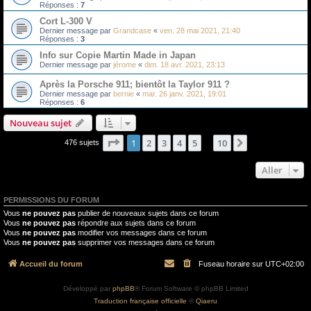
Réponses :
7
Cort L-300 V
Dernier message par
Grandcase
«
ven. 28 mai 2021, 21:40
Réponses :
3
Info sur Copie Martin Made in Japan
Dernier message par
jérome
«
dim. 18 avr. 2021, 23:13
Après la Porsche 911; bientôt la Taylor 911 ?
Dernier message par
bernie
«
mar. 26 janv. 2021, 19:01
Réponses :
6
Nouveau sujet
Page
1
sur
10
1
2
3
4
5
10
Suivant
476 sujets
…
Aller
PERMISSIONS DU FORUM
Vous
ne pouvez pas
publier de nouveaux sujets dans ce forum
Vous
ne pouvez pas
répondre aux sujets dans ce forum
Vous
ne pouvez pas
modifier vos messages dans ce forum
Vous
ne pouvez pas
supprimer vos messages dans ce forum
Accueil du forum
Fuseau horaire sur
UTC+02:00
Développé par
phpBB
® Forum Software © phpBB Limited
Traduction française officielle
©
Qiaeru