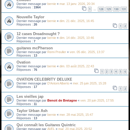
Dernier message par
bernie
«
mar. 13 janv. 2026, 20:34
Réponses :
1964
1
128
129
130
131
…
Nouvelle Taylor
Dernier message par
bernie
«
dim. 21 déc. 2025, 16:45
Réponses :
26
1
2
12 cases Dreadnought ?
Dernier message par
bernie
«
dim. 14 déc. 2025, 10:46
Réponses :
7
guitares mcPherson
Dernier message par
Remi Preuller
«
ven. 05 déc. 2025, 13:37
Réponses :
13
Ovation
Dernier message par
bernie
«
dim. 03 août 2025, 22:43
Réponses :
76
1
2
3
4
5
6
OVATION CELEBRITY DELUXE
Dernier message par
D'Antoni Alberto
«
mer. 25 juin 2025, 15:28
Réponses :
17
1
2
Les vieilles jap
Dernier message par
Benoit de Bretagne
«
ven. 20 juin 2025, 17:55
Réponses :
11
Taylor Urban Ash
Dernier message par
bernie
«
mer. 28 mai 2025, 15:47
Réponses :
13
Qui connaît les Guitares Quintric
Dernier message par
AVEL
«
mar. 20 mai 2025, 20:52