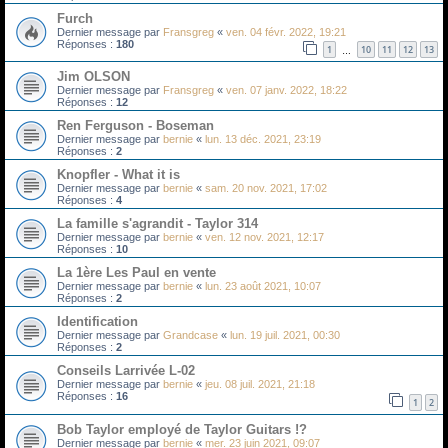
Furch
Dernier message par
Fransgreg
«
ven. 04 févr. 2022, 19:21
Réponses :
180
1
10
11
12
13
…
Jim OLSON
Dernier message par
Fransgreg
«
ven. 07 janv. 2022, 18:22
Réponses :
12
Ren Ferguson - Boseman
Dernier message par
bernie
«
lun. 13 déc. 2021, 23:19
Réponses :
2
Knopfler - What it is
Dernier message par
bernie
«
sam. 20 nov. 2021, 17:02
Réponses :
4
La famille s'agrandit - Taylor 314
Dernier message par
bernie
«
ven. 12 nov. 2021, 12:17
Réponses :
10
La 1ère Les Paul en vente
Dernier message par
bernie
«
lun. 23 août 2021, 10:07
Réponses :
2
Identification
Dernier message par
Grandcase
«
lun. 19 juil. 2021, 00:30
Réponses :
2
Conseils Larrivée L-02
Dernier message par
bernie
«
jeu. 08 juil. 2021, 21:18
Réponses :
16
1
2
Bob Taylor employé de Taylor Guitars !?
Dernier message par
bernie
«
mer. 23 juin 2021, 09:07