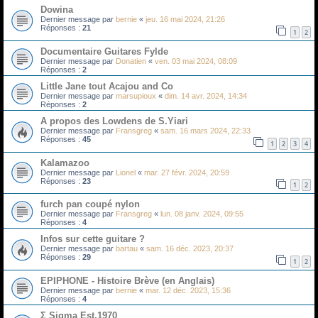
Dowina
Dernier message par
bernie
«
jeu. 16 mai 2024, 21:26
Réponses :
21
1
2
Documentaire Guitares Fylde
Dernier message par
Donatien
«
ven. 03 mai 2024, 08:09
Réponses :
2
Little Jane tout Acajou and Co
Dernier message par
marsupioux
«
dim. 14 avr. 2024, 14:34
Réponses :
2
A propos des Lowdens de S.Yiari
Dernier message par
Fransgreg
«
sam. 16 mars 2024, 22:33
Réponses :
45
1
2
3
4
Kalamazoo
Dernier message par
Lionel
«
mar. 27 févr. 2024, 20:59
Réponses :
23
1
2
furch pan coupé nylon
Dernier message par
Fransgreg
«
lun. 08 janv. 2024, 09:55
Réponses :
4
Infos sur cette guitare ?
Dernier message par
bartau
«
sam. 16 déc. 2023, 20:37
Réponses :
29
1
2
EPIPHONE - Histoire Brève (en Anglais)
Dernier message par
bernie
«
mar. 12 déc. 2023, 15:36
Réponses :
4
Σ Sigma Est.1970