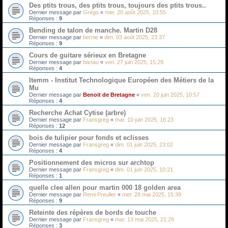
Des ptits trous, des ptits trous, toujours des ptits trous..
Dernier message par
Grégo
«
mer. 20 août 2025, 10:55
Réponses :
9
Bending de talon de manche. Martin D28
Dernier message par
bernie
«
dim. 03 août 2025, 23:37
Réponses :
9
Cours de guitare sérieux en Bretagne
Dernier message par
bartau
«
ven. 27 juin 2025, 15:29
Réponses :
4
Itemm - Institut Technologique Européen des Métiers de la
Mu
Dernier message par
Benoit de Bretagne
«
ven. 20 juin 2025, 10:57
Réponses :
4
Recherche Achat Cytise (arbre)
Dernier message par
Fransgreg
«
mar. 10 juin 2025, 16:23
Réponses :
12
bois de tulipier pour fonds et eclisses
Dernier message par
Fransgreg
«
dim. 01 juin 2025, 23:02
Réponses :
4
Positionnement des micros sur archtop
Dernier message par
Fransgreg
«
dim. 01 juin 2025, 10:21
Réponses :
1
quelle clee allen pour martin 000 18 golden area
Dernier message par
Remi Preuller
«
mer. 28 mai 2025, 15:39
Réponses :
9
Reteinte des répères de bords de touche
Dernier message par
Fransgreg
«
mar. 13 mai 2025, 21:29
Réponses :
3