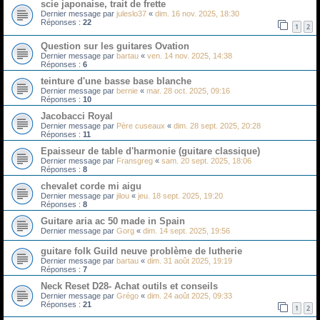
scie japonaise, trait de frette
Dernier message par
juleslo37
«
dim. 16 nov. 2025, 18:30
Réponses :
22
1
2
Question sur les guitares Ovation
Dernier message par
bartau
«
ven. 14 nov. 2025, 14:38
Réponses :
6
teinture d'une basse base blanche
Dernier message par
bernie
«
mar. 28 oct. 2025, 09:16
Réponses :
10
Jacobacci Royal
Dernier message par
Père cuseaux
«
dim. 28 sept. 2025, 20:28
Réponses :
11
Epaisseur de table d'harmonie (guitare classique)
Dernier message par
Fransgreg
«
sam. 20 sept. 2025, 18:06
Réponses :
8
chevalet corde mi aigu
Dernier message par
jilou
«
jeu. 18 sept. 2025, 19:20
Réponses :
8
Guitare aria ac 50 made in Spain
Dernier message par
Gorg
«
dim. 14 sept. 2025, 19:56
guitare folk Guild neuve problème de lutherie
Dernier message par
bartau
«
dim. 31 août 2025, 19:19
Réponses :
7
Neck Reset D28- Achat outils et conseils
Dernier message par
Grégo
«
dim. 24 août 2025, 09:33
Réponses :
21
1
2