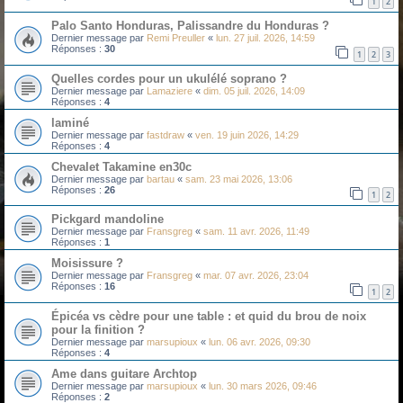
1
2
Palo Santo Honduras, Palissandre du Honduras ?
Dernier message par
Remi Preuller
«
lun. 27 juil. 2026, 14:59
Réponses :
30
1
2
3
Quelles cordes pour un ukulélé soprano ?
Dernier message par
Lamaziere
«
dim. 05 juil. 2026, 14:09
Réponses :
4
laminé
Dernier message par
fastdraw
«
ven. 19 juin 2026, 14:29
Réponses :
4
Chevalet Takamine en30c
Dernier message par
bartau
«
sam. 23 mai 2026, 13:06
Réponses :
26
1
2
Pickgard mandoline
Dernier message par
Fransgreg
«
sam. 11 avr. 2026, 11:49
Réponses :
1
Moisissure ?
Dernier message par
Fransgreg
«
mar. 07 avr. 2026, 23:04
Réponses :
16
1
2
Épicéa vs cèdre pour une table : et quid du brou de noix
pour la finition ?
Dernier message par
marsupioux
«
lun. 06 avr. 2026, 09:30
Réponses :
4
Ame dans guitare Archtop
Dernier message par
marsupioux
«
lun. 30 mars 2026, 09:46
Réponses :
2