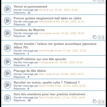
1
2
Vernis et jaunissement
Dernier message par
bernie
«
mar. 30 déc. 2025, 16:46
Réponses :
11
Poncer guitare tanglewood twjf table en cèdre
Dernier message par
Stan420000
«
dim. 28 déc. 2025, 11:13
Réponses :
13
Courbure du Manche
Dernier message par
marsupioux
«
mer. 24 déc. 2025, 09:24
Réponses :
16
1
2
Vernis trouble / laiteux sur guitare acoustique japonaise
début 70s
Dernier message par
Remi Preuller
«
mer. 17 déc. 2025, 13:20
Réponses :
1
Help!Problème sur une tète ajourée
Dernier message par
Fransgreg
«
mer. 10 déc. 2025, 23:19
Réponses :
6
Placage de tête ébène
Dernier message par
Marc-Aydin
«
mer. 03 déc. 2025, 20:37
Réponses :
4
Recoller un violon, quelle colle ? Titebond ?
Dernier message par
Remi Preuller
«
dim. 23 nov. 2025, 16:00
Réponses :
6
Avis des membres pour leur premier instrument
Dernier message par
Remi Preuller
«
lun. 17 nov. 2025, 19:44
Réponses :
18
1
2