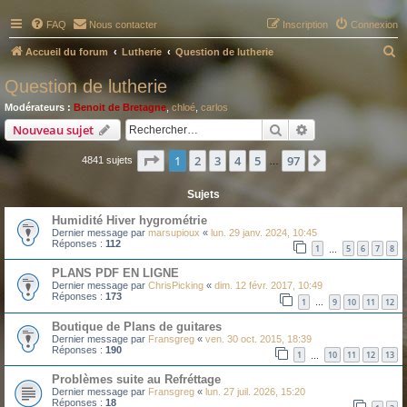
FAQ
Nous contacter
Inscription
Connexion
R
Accueil du forum
Lutherie
Question de lutherie
e
Question de lutherie
c
Modérateurs :
Benoit de Bretagne
,
chloé
,
carlos
h
Rechercher
Recherche avanc
Nouveau sujet
e
Page
1
sur
97
1
2
3
4
5
97
Suivant
4841 sujets
r
…
c
Sujets
h
Humidité Hiver hygrométrie
e
Dernier message par
marsupioux
«
lun. 29 janv. 2024, 10:45
Réponses :
112
r
1
5
6
7
8
…
PLANS PDF EN LIGNE
Dernier message par
ChrisPicking
«
dim. 12 févr. 2017, 10:49
Réponses :
173
1
9
10
11
12
…
Boutique de Plans de guitares
Dernier message par
Fransgreg
«
ven. 30 oct. 2015, 18:39
Réponses :
190
1
10
11
12
13
…
Problèmes suite au Refréttage
Dernier message par
Fransgreg
«
lun. 27 juil. 2026, 15:20
Réponses :
18