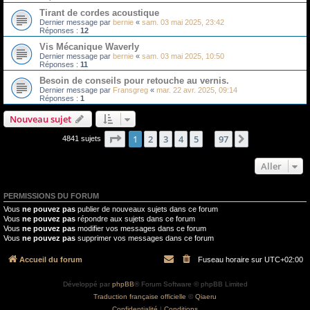
Tirant de cordes acoustique
Dernier message par
bernie
«
sam. 03 mai 2025, 23:42
Réponses :
12
Vis Mécanique Waverly
Dernier message par
bernie
«
sam. 03 mai 2025, 10:50
Réponses :
11
Besoin de conseils pour retouche au vernis.
Dernier message par
Fransgreg
«
mar. 22 avr. 2025, 09:14
Réponses :
1
Nouveau sujet
Page
1
sur
97
1
2
3
4
5
97
Suivant
4841 sujets
…
Aller
PERMISSIONS DU FORUM
Vous
ne pouvez pas
publier de nouveaux sujets dans ce forum
Vous
ne pouvez pas
répondre aux sujets dans ce forum
Vous
ne pouvez pas
modifier vos messages dans ce forum
Vous
ne pouvez pas
supprimer vos messages dans ce forum
Accueil du forum
Fuseau horaire sur
UTC+02:00
Développé par
phpBB
® Forum Software © phpBB Limited
Traduction française officielle
©
Qiaeru
Confidentialité
|
Conditions