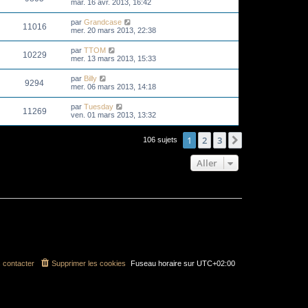
mar. 16 avr. 2013, 16:42
par
Grandcase
11016
mer. 20 mars 2013, 22:38
par
TTOM
10229
mer. 13 mars 2013, 15:33
par
Billy
9294
mer. 06 mars 2013, 14:18
par
Tuesday
11269
ven. 01 mars 2013, 13:32
1
2
3
Suivant
106 sujets
Aller
 contacter
Supprimer les cookies
Fuseau horaire sur
UTC+02:00