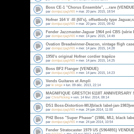
Boss CE-1 "Chorus Ensemble", ...rare (VENDUE
par
domijazzjagVI65
»
mar. 20 janv. 2015, 18:54
Hofner 164 V -III (60's), offsetbody type Jagua
par
domijazzjagVI65
»
mar. 20 janv. 2015, 09:42
Fender Jazzmaster-Jaguar 1964 pré CBS (série L
par
domijazzjagVI65
»
mer. 14 janv. 2015, 14:49
Ovation Breadwinner-Deacon, vintage fligh cas
par
domijazzjagVI65
»
mer. 14 janv. 2015, 14:28
1950's original Hofner cordier trapèze
par
domijazzjagVI65
»
mer. 14 janv. 2015, 14:25
Boss BF2 Flanger (VENDUE)
par
domijazzjagVI65
»
mer. 14 janv. 2015, 14:23
Vends Guitares et Ampli
par
le singe
»
lun. 09 déc. 2013, 22:14
MAGNIFIQUE GRESTCH 6118T ANNIVERSARY !!
par
ChrisPicking
»
ven. 14 févr. 2014, 08:14
DS1 Boss-Distortion-MIJ(black label-jan-1983)v
par
domijazzjagVI65
»
mar. 24 juin 2014, 11:00
PH2 Boss "Super Phaser" (1986, MIJ, black lab
par
domijazzjagVI65
»
mar. 24 juin 2014, 10:54
Fender Stratocaster 1979 US (S964891) VENDU