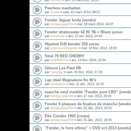
par
SOTAG
»
dim. 13 mai 2012, 14:53
Peerless manhattan
par
Zestef
»
sam. 22 mars 2014, 08:47
Fender Jaguar body (vendu)
par
domijazzjagVI65
»
mar. 18 mars 2014, 16:47
Fender stratocaster 62 RI '96 + Blues junior
par
franckwild
»
dim. 27 oct. 2013, 14:54
Hipshot G/B bender 250 euros
par
justyouandmyguitar
»
mar. 18 févr. 2014, 18:04
Strat 79 RED CHERRY
par
DARWIN714
»
jeu. 13 févr. 2014, 12:44
Gibson Les Paul R8
par
Tuesday
»
sam. 01 févr. 2014, 17:29
Lap steel Magnatone fin 40's
par
boulekevin
»
mer. 11 déc. 2013, 16:33
manche neuf modèle "Fender post CBS" (vendu
par
domijazzjagVI65
»
dim. 17 nov. 2013, 20:43
Fender 4 plaques de fixation de manche (vendu
par
domijazzjagVI65
»
dim. 01 déc. 2013, 19:22
Eko Condor 1965 (corps)
par
domijazzjagVI65
»
dim. 01 déc. 2013, 18:35
"Fender, le livre ultime" + DVD oct 2013 (vendu)