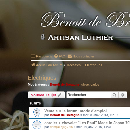
Raccourcis
FAQ
Nous contacter
Accueil du forum
Occaz'es
Electriques
Electriques
Modérateurs :
Benoit de Bretagne
,
chloé
,
carlos
Recher
Re
Nouveau sujet
SUJETS
Vente sur le forum: mode d'emploi
par
Benoit de Bretagne
»
mer. 06 nov. 2013, 16:19
cordier + chevalet "Les Paul" Made In Japan 70'
par
domijazzjagVI65
»
mer. 14 janv. 2015, 14:31