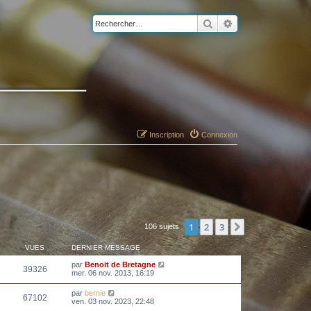
Rechercher
Recherche avancé
Inscription
Connexion
1
2
3
Suivant
106 sujets
VUES
DERNIER MESSAGE
par
Benoit de Bretagne
39326
mer. 06 nov. 2013, 16:19
par
bernie
67102
ven. 03 nov. 2023, 22:48