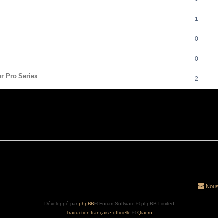
1
0
0
r Pro Series
2
Nous
Développé par
phpBB
® Forum Software © phpBB Limited
Traduction française officielle
©
Qiaeru