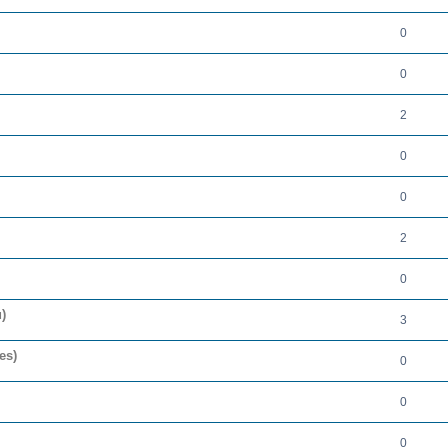
0
0
2
0
0
2
0
)
3
es)
0
0
0