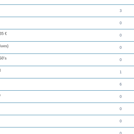
3
0
35 €
0
dues)
0
60's
0
H
1
6
e
0
0
0
0