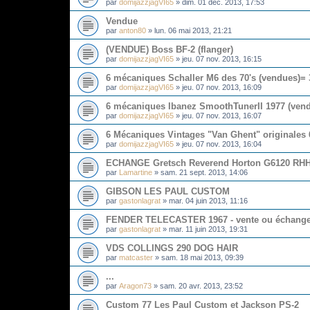
par
domijazzjagVI65
»
dim. 01 déc. 2013, 17:53
Vendue
par
anton80
»
lun. 06 mai 2013, 21:21
(VENDUE) Boss BF-2 (flanger)
par
domijazzjagVI65
»
jeu. 07 nov. 2013, 16:15
6 mécaniques Schaller M6 des 70's (vendues)= 
par
domijazzjagVI65
»
jeu. 07 nov. 2013, 16:09
6 mécaniques Ibanez SmoothTunerII 1977 (ven
par
domijazzjagVI65
»
jeu. 07 nov. 2013, 16:07
6 Mécaniques Vintages "Van Ghent" originales 
par
domijazzjagVI65
»
jeu. 07 nov. 2013, 16:04
ECHANGE Gretsch Reverend Horton G6120 RH
par
Lamartine
»
sam. 21 sept. 2013, 14:06
GIBSON LES PAUL CUSTOM
par
gastonlagrat
»
mar. 04 juin 2013, 11:16
FENDER TELECASTER 1967 - vente ou échang
par
gastonlagrat
»
mar. 11 juin 2013, 19:31
VDS COLLINGS 290 DOG HAIR
par
matcaster
»
sam. 18 mai 2013, 09:39
...
par
Aragon73
»
sam. 20 avr. 2013, 23:52
Custom 77 Les Paul Custom et Jackson PS-2