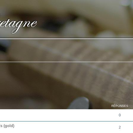
cher
cherche avancée
RÉPONSES
0
s (gold)
2