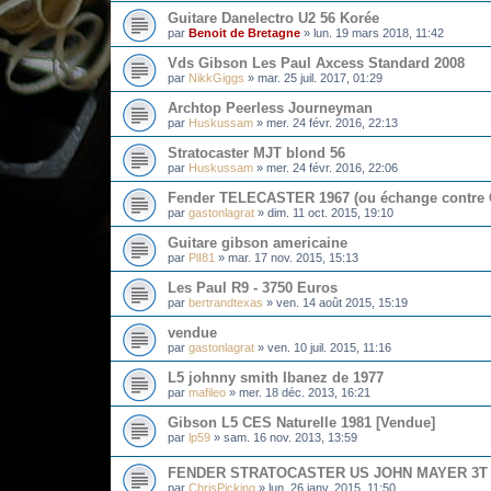
Guitare Danelectro U2 56 Korée
par
Benoit de Bretagne
»
lun. 19 mars 2018, 11:42
Vds Gibson Les Paul Axcess Standard 2008
par
NikkGiggs
»
mar. 25 juil. 2017, 01:29
Archtop Peerless Journeyman
par
Huskussam
»
mer. 24 févr. 2016, 22:13
Stratocaster MJT blond 56
par
Huskussam
»
mer. 24 févr. 2016, 22:06
Fender TELECASTER 1967 (ou échange contre 
par
gastonlagrat
»
dim. 11 oct. 2015, 19:10
Guitare gibson americaine
par
PlI81
»
mar. 17 nov. 2015, 15:13
Les Paul R9 - 3750 Euros
par
bertrandtexas
»
ven. 14 août 2015, 15:19
vendue
par
gastonlagrat
»
ven. 10 juil. 2015, 11:16
L5 johnny smith Ibanez de 1977
par
mafileo
»
mer. 18 déc. 2013, 16:21
Gibson L5 CES Naturelle 1981 [Vendue]
par
lp59
»
sam. 16 nov. 2013, 13:59
FENDER STRATOCASTER US JOHN MAYER 3T
par
ChrisPicking
»
lun. 26 janv. 2015, 11:50