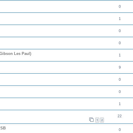
0
1
0
0
Gibson Les Paul)
1
9
0
0
1
22
1
2
 SB
0