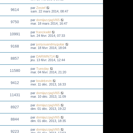
par
Zestef
9614
sam. 22 mars 2014, 08:47
par
domijazzjagVI65
9750
mar. 18 mars 2014, 16:47
par
franckwild
10991
lun. 24 févr. 2014, 07:33
par
justyouandmyguitar
9168
mar. 18 févr. 2014, 18:04
par
DARWIN714
8857
jeu. 13 févr. 2014, 12:44
par
Tuesday
11580
mar. 04 févr. 2014, 21:20
par
boulekevin
9412
mer. 11 déc. 2013, 16:33
par
domijazzjagVI65
11431
mar. 10 déc. 2013, 11:09
par
domijazzjagVI65
8927
dim. 01 déc. 2013, 19:22
par
domijazzjagVI65
8844
dim. 01 déc. 2013, 18:35
par
domijazzjagVI65
9223