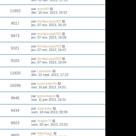
dim. 01 déc. 2013, 17:53
par
anton80
11852
dim. 10 nov. 2013, 16:52
par
domijazzjagVI65
9517
jeu. 07 nov. 2013, 16:15
par
domijazzjagVI65
8873
jeu. 07 nov. 2013, 16:09
par
domijazzjagVI65
9321
jeu. 07 nov. 2013, 16:07
par
domijazzjagVI65
9103
jeu. 07 nov. 2013, 16:04
par
Lamartine
11820
dim. 22 sept. 2013, 17:23
par
nortonrider59
16299
mer. 10 juil. 2013, 14:51
par
gastonlagrat
9646
mar. 11 juin 2013, 19:31
par
matcaster
9434
sam. 18 mai 2013, 09:39
par
Aragon73
8923
sam. 20 avr. 2013, 23:52
par
NikkGiggs
9805