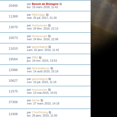
par
Benoit de Bretagne
20400
lun. 19 mars 2018, 11:42
par
NikkGiggs
11369
mar. 25 juil. 2017, 01:30
par
Huskussam
13070
mer. 24 févr. 2016, 22:13
par
Huskussam
10073
mer. 24 févr. 2016, 22:06
par
gastonlagrat
11610
sam. 02 janv. 2016, 11:42
par
PlI81
19564
jeu. 19 nov. 2015, 13:53
par
bertrandtexas
12986
ven. 14 août 2015, 15:19
par
gastonlagrat
10627
ven. 10 juil. 2015, 11:16
par
tonysauvion
11575
mer. 13 mai 2015, 10:01
par
bernie
37306
ven. 27 mars 2015, 14:18
par
ChrisPicking
12408
lun. 26 janv. 2015, 11:50