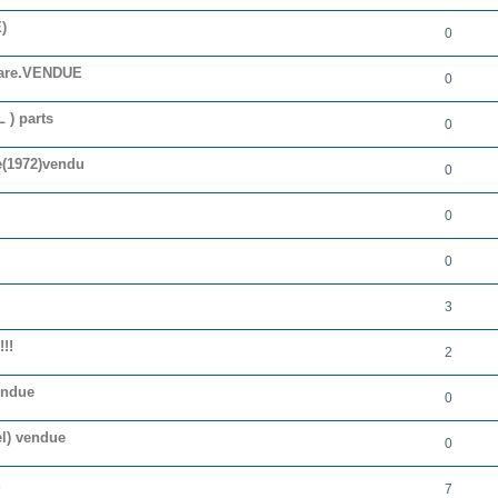
)
0
r,rare.VENDUE
0
 ) parts
0
e(1972)vendu
0
0
0
3
!!
2
endue
0
el) vendue
0
E
7