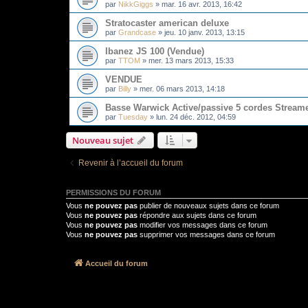
par
NikkGiggs
»
mar. 16 avr. 2013, 16:42
Stratocaster american deluxe
par
Grandcase
»
jeu. 10 janv. 2013, 13:15
Ibanez JS 100 (Vendue)
par
TTOM
»
mer. 13 mars 2013, 15:33
VENDUE
par
Billy
»
mer. 06 mars 2013, 14:18
Basse Warwick Active/passive 5 cordes Streame
par
Tuesday
»
lun. 24 déc. 2012, 04:59
Nouveau sujet
Revenir à l’accueil du forum
PERMISSIONS DU FORUM
Vous
ne pouvez pas
publier de nouveaux sujets dans ce forum
Vous
ne pouvez pas
répondre aux sujets dans ce forum
Vous
ne pouvez pas
modifier vos messages dans ce forum
Vous
ne pouvez pas
supprimer vos messages dans ce forum
Accueil du forum