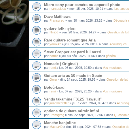
Micro sony pour caméra ou appareil photo
par
marsupioux
»
mer. 15 avr. 2026, 10:21
» dans
Les acces
Dave Matthews
par
Fransgreg
»
lun. 30 mars 2026, 23:15
» dans
Découvrir u
guitare folk nylon
par
Nini56
»
ven. 20 févr. 2026, 14:27
» dans
Question de lut
Rare guitare romantique Aria
par
youlix42
»
jeu. 15 janv. 2026, 00:35
» dans
Acoustiques
Steve Cropper est parti lui aussi
par
bernie
»
jeu. 04 déc. 2025, 11:56
» dans
général...
Nomade ( Original)
par
remi
»
lun. 06 oct. 2025, 19:50
» dans
Vos musiques
Guitare aria ac 50 made in Spain
par
Gorg
»
dim. 14 sept. 2025, 19:56
» dans
Question de luth
Botoù-koad
par
remi
»
lun. 07 avr. 2025, 23:20
» dans
Vos musiques
Vends takamine F312S "lawsuit"
par
julianthedrifter
»
jeu. 12 déc. 2024, 09:47
» dans
Acousti
options de guitare miroir infini
par
Fransgreg
»
dim. 22 sept. 2024, 12:06
» dans
Question d
Manche banjoline
par
Macca40
»
dim. 15 sept. 2024, 07:58
» dans
Question de