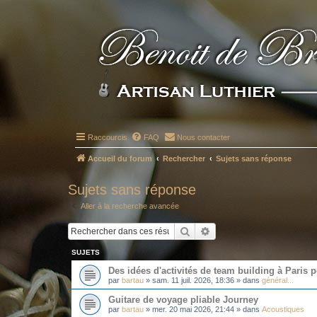
Raccourcis
FAQ
Nous contacter
Accueil du forum
Rechercher
Sujets sans réponse
Sujets sans réponse
Aller à la recherche avancée
Rechercher
Recherche avancée
SUJETS
Des idées d'activités de team building à Paris 
par
bartau
»
sam. 11 juil. 2026, 18:36
» dans
général...
Guitare de voyage pliable Journey
par
bartau
»
mer. 20 mai 2026, 21:44
» dans
Acoustiques