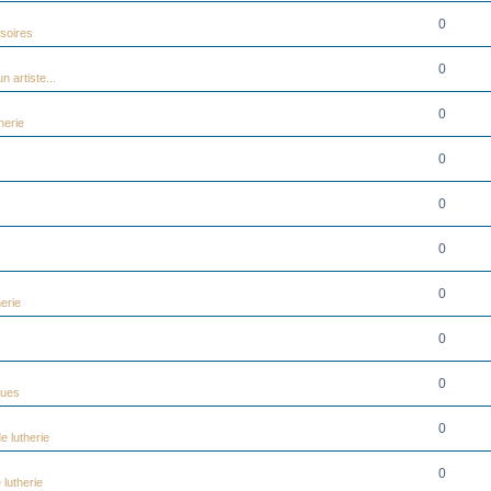
0
soires
0
n artiste...
0
herie
0
0
0
0
erie
0
0
ques
0
e lutherie
0
 lutherie