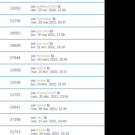
par
guilldec62360
16293
dim. 23 oct. 2022, 11:56
par
Mandoline
12100
mer. 25 mai 2022, 00:37
par
guy tard
16562
jeu. 19 mai 2022, 17:46
par
guy tard
18809
lun. 11 avr. 2022, 19:18
par
Bertdubo
27848
lun. 14 mars 2022, 18:30
par
bob22
12659
mar. 15 févr. 2022, 10:27
par
bernie
12539
lun. 14 févr. 2022, 21:44
par
Patrick24330
13752
sam. 25 déc. 2021, 23:06
par
bernie
16847
mar. 09 nov. 2021, 11:35
par
niko
37398
mer. 27 oct. 2021, 23:49
par
bernie
21753
sam. 18 sept. 2021, 20:19