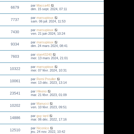
par
Macca40
6679
dim. 15 sept. 2024, 07:11
par
marsupioux
7737
sam. 06 juil. 2024, 11:53
par
marsupioux
7430
ven. 21 juin 2024, 10:24
par
marsupioux
9334
dim. 24 mars 2024, 08:41
par
stan43240
7603
mer. 13 mars 2024, 21:01
par
marsupioux
10322
mer. 07 févr. 2024, 10:31
par
Remi Preuller
10061
mer. 13 déc. 2023, 13:14
par
Hikeno
23541
mar. 21 févr. 2023, 01:09
par
Manucci
10202
ven. 10 févr. 2023, 09:51
par
guy tard
14886
mar. 06 déc. 2022, 17:16
par
Niconico
12510
jeu. 24 nov. 2022, 10:42