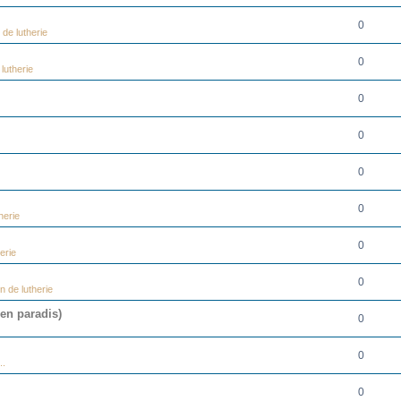
0
de lutherie
0
lutherie
0
0
0
0
herie
0
erie
0
n de lutherie
 en paradis)
0
0
..
0