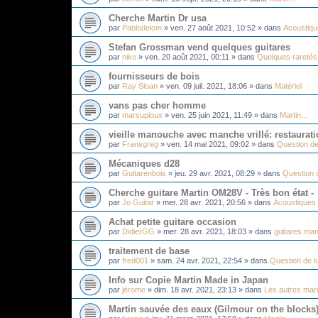
Cherche Martin Dr usa
par
Pablodelom
»
ven. 27 août 2021, 10:52
» dans
Acoustiq
Stefan Grossman vend quelques guitares
par
niko
»
ven. 20 août 2021, 00:11
» dans
Quelques raretés.
fournisseurs de bois
par
Ray Sloan
»
ven. 09 juil. 2021, 18:06
» dans
Matériel
vans pas cher homme
par
marsupioux
»
ven. 25 juin 2021, 11:49
» dans
Martin...
vieille manouche avec manche vrillé: restaurati
par
Fransgreg
»
ven. 14 mai 2021, 09:02
» dans
Question de
Mécaniques d28
par
Guitarenbois
»
jeu. 29 avr. 2021, 08:29
» dans
Question d
Cherche guitare Martin OM28V - Très bon état -
par
Jo Guitar
»
mer. 28 avr. 2021, 20:56
» dans
Acoustiques
Achat petite guitare occasion
par
DidierGG
»
mer. 28 avr. 2021, 18:03
» dans
guitares man
traitement de base
par
fred001
»
sam. 24 avr. 2021, 22:54
» dans
Question de lu
Info sur Copie Martin Made in Japan
par
jérome
»
dim. 18 avr. 2021, 23:13
» dans
Les autres mar
Martin sauvée des eaux (Gilmour on the blocks