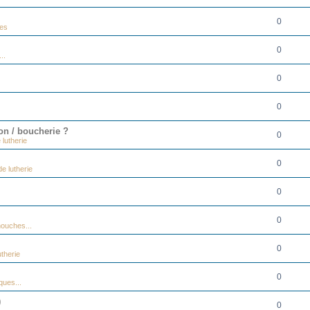
0
ues
0
..
0
0
on / boucherie ?
0
 lutherie
0
e lutherie
0
0
ouches...
0
therie
0
ques...
)
0