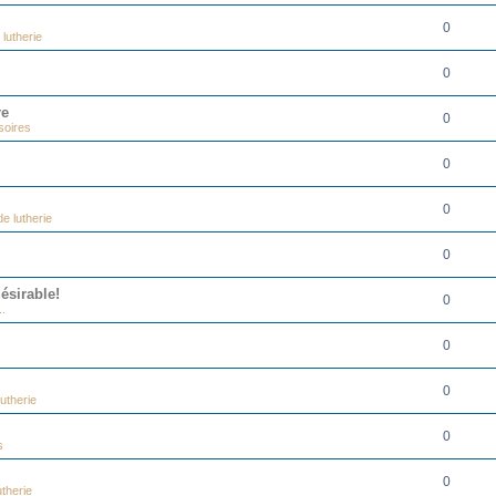
0
lutherie
0
re
0
soires
0
0
e lutherie
0
ésirable!
0
..
0
0
utherie
0
s
0
therie