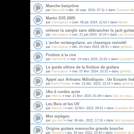
Manche banjoline
par
Macca40
»
dim. 15 sept. 2024, 07:11
» dans
Question de 
Martin D35 2005
par
marsupioux
»
sam. 06 juil. 2024, 11:53
» dans
Martin...
enlever la sangle sans débrancher le jack guita
par
marsupioux
»
ven. 21 juin 2024, 10:24
» dans
Les acces
L'arche rectangulaire, un classique revisité!
par
marsupioux
»
dim. 24 mars 2024, 08:41
» dans
général...
Finition à la cire
par
stan43240
»
mer. 13 mars 2024, 21:01
» dans
Question d
Le guide ultime de la finition de guitare
par
marsupioux
»
mer. 07 févr. 2024, 10:31
» dans
général...
Appel aux Artisans Mélodiques : Un Essaim Ind
par
Remi Preuller
»
mer. 13 déc. 2023, 13:14
» dans
général.
Uku à cordes acier
par
Hikeno
»
mar. 21 févr. 2023, 01:09
» dans
Uku du coup...
Les Bois et les UV
par
Manucci
»
ven. 10 févr. 2023, 09:51
» dans
Question de l
Mes arpèges.
par
guy tard
»
mar. 06 déc. 2022, 17:16
» dans
Vos musique
Origine guitare manouche grande bouche
par
Niconico
»
jeu. 24 nov. 2022, 10:42
» dans
Question de lu