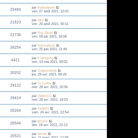
par
Pablodelom
25494
ven. 27 août 2021, 10:52
par
niko
21623
ven. 20 août 2021, 00:11
par
Ray Sloan
22736
ven. 09 juil. 2021, 18:06
par
marsupioux
26254
ven. 25 juin 2021, 11:49
par
Fransgreg
4421
ven. 14 mai 2021, 09:02
par
Guitarenbois
20252
jeu. 29 avr. 2021, 08:29
par
Jo Guitar
29122
mer. 28 avr. 2021, 20:56
par
DidierGG
29414
mer. 28 avr. 2021, 18:03
par
fred001
20204
sam. 24 avr. 2021, 22:54
par
jérome
26544
dim. 18 avr. 2021, 23:13
par
bernie
20521
jeu. 11 mars 2021, 17:58