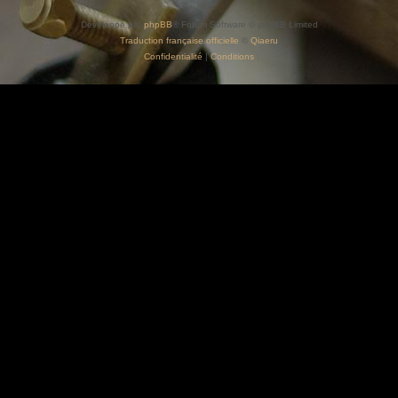
Développé par
phpBB
® Forum Software © phpBB Limited
Traduction française officielle
©
Qiaeru
Confidentialité
|
Conditions