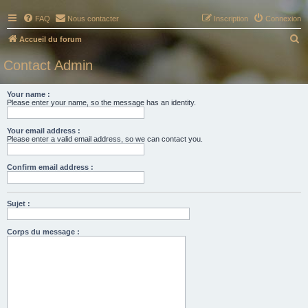
FAQ
Nous contacter
Inscription
Connexion
R
Accueil du forum
e
Contact Admin
c
h
Your name :
Please enter your name, so the message has an identity.
e
r
Your email address :
c
Please enter a valid email address, so we can contact you.
h
Confirm email address :
e
r
Sujet :
Corps du message :