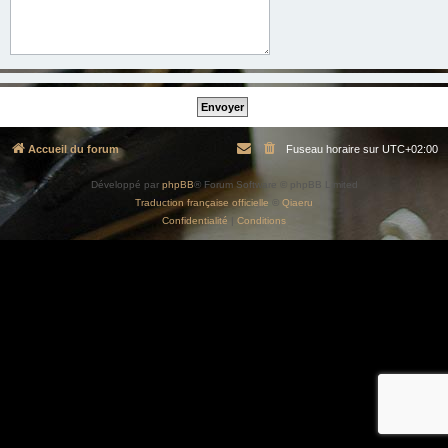
Accueil du forum
Fuseau horaire sur
UTC+02:00
Développé par
phpBB
® Forum Software © phpBB Limited
Traduction française officielle
©
Qiaeru
Confidentialité
|
Conditions