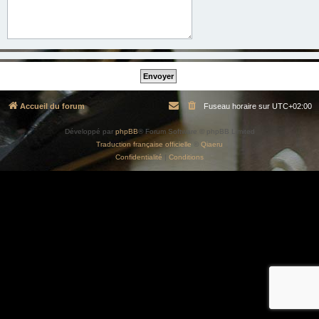
Accueil du forum
Fuseau horaire sur
UTC+02:00
Développé par
phpBB
® Forum Software © phpBB Limited
Traduction française officielle
©
Qiaeru
Confidentialité
|
Conditions