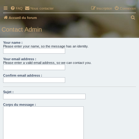
FAQ
Nous contacter
Inscription
Connexion
R
Accueil du forum
e
Contact Admin
c
h
Your name :
Please enter your name, so the message has an identity.
e
r
Your email address :
c
Please enter a valid email address, so we can contact you.
h
Confirm email address :
e
r
Sujet :
Corps du message :